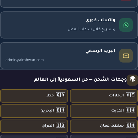
واتساب فوري
رد سريع خلال ساعات العمل
البريد الرسمي
admin@alrahwan.com
🌍
وجهات الشحن — من السعودية إلى العالم
🇶🇦
🇦🇪
الإمارات
قطر
🇧🇭
🇰🇼
الكويت
البحرين
🇮🇶
🇴🇲
سلطنة عمان
العراق