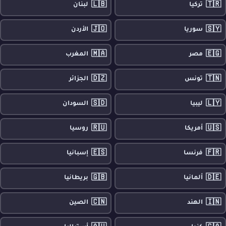
🇱🇧
🇹🇷
تركيا
لبنان
🇯🇴
🇸🇾
سوريا
الأردن
🇲🇦
🇪🇬
مصر
المغرب
🇩🇿
🇹🇳
تونس
الجزائر
🇸🇩
🇱🇾
ليبيا
السودان
🇷🇺
🇺🇸
أمريكا
روسيا
🇪🇸
🇫🇷
فرنسا
إسبانيا
🇬🇧
🇩🇪
ألمانيا
بريطانيا
🇨🇳
🇮🇳
الهند
الصين