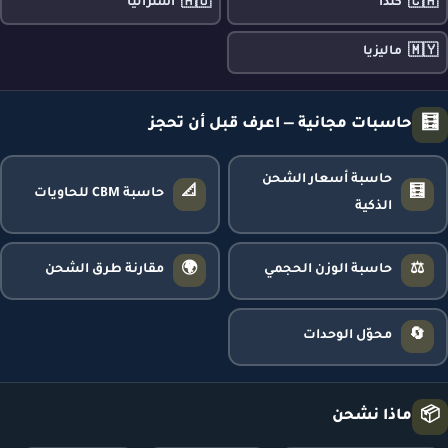
🇦🇺
🇨🇦
كندا
أستراليا
🇲🇾
ماليزيا
🧮
حاسبات مجانية — اعرف قبل أن تحجز
حاسبة أسعار الشحن
📐
🧮
حاسبة CBM للحاويات
الذكية
🌍
⚖️
حاسبة الوزن الحجمي
مقارنة طرق الشحن
🔄
محوّل الوحدات
📦
ماذا نشحن