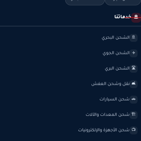
خدماتنا
🚢
الشحن البحري
🚢
الشحن الجوي
✈️
الشحن البري
🛣️
نقل وشحن العفش
🛋️
شحن السيارات
🚗
شحن المعدات والآلات
🏗️
شحن الأجهزة والإلكترونيات
📺