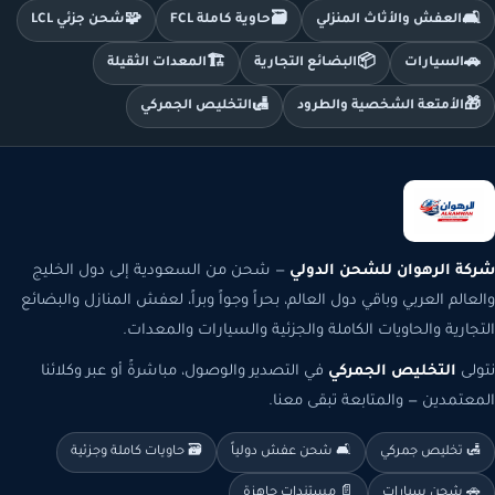
🧩
🗃️
🛋️
العفش والأثاث المنزلي
حاوية كاملة FCL
شحن جزئي LCL
🏗️
📦
🚗
السيارات
البضائع التجارية
المعدات الثقيلة
🛃
🎁
الأمتعة الشخصية والطرود
التخليص الجمركي
شركة الرهوان للشحن الدولي
— شحن من السعودية إلى دول الخليج
والعالم العربي وباقي دول العالم، بحراً وجواً وبراً، لعفش المنازل والبضائع
التجارية والحاويات الكاملة والجزئية والسيارات والمعدات.
نتولى
التخليص الجمركي
في التصدير والوصول، مباشرةً أو عبر وكلائنا
المعتمدين — والمتابعة تبقى معنا.
🛃 تخليص جمركي
🛋️ شحن عفش دولياً
🗃️ حاويات كاملة وجزئية
🚗 شحن سيارات
📄 مستندات جاهزة