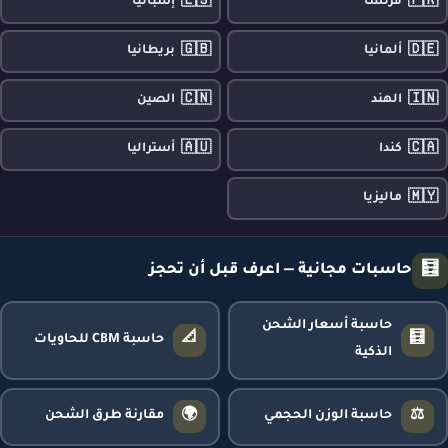
🇪🇸
🇫🇷
فرنسا
إسبانيا
🇬🇧
🇩🇪
ألمانيا
بريطانيا
🇨🇳
🇮🇳
الهند
الصين
🇦🇺
🇨🇦
كندا
أستراليا
🇲🇾
ماليزيا
🧮
حاسبات مجانية — اعرف قبل أن تحجز
حاسبة أسعار الشحن
📐
🧮
حاسبة CBM للحاويات
الذكية
🌍
⚖️
حاسبة الوزن الحجمي
مقارنة طرق الشحن