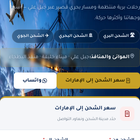
رحلات برية منتظمة ومسار بحري قصير عبر جبل علي — أسرع
وجهاتنا وأكثرها حركة.
🛣️ الشحن البري
🚢 الشحن البحري
✈️ الشحن الجوي
الموانئ والمنافذ:
جبل علي · ميناء خليفة · منفذ البطحاء
سعر الشحن إلى الإمارات
واتساب
سعر الشحن إلى الإمارات
حدّد مدينة الشحن ونعاود التواصل