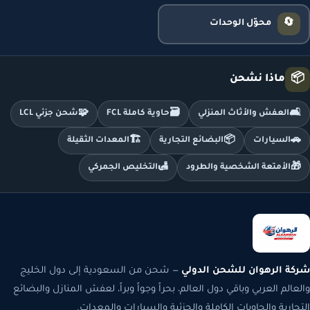
🔄
محوّل الوحدات
📦
ماذا نشحن
🧩
🗃️
🛋️
العفش والأثاث المنزلي
حاوية كاملة FCL
شحن جزئي LCL
🏗️
📦
🚗
السيارات
البضائع التجارية
المعدات الثقيلة
🛃
🎁
الأمتعة الشخصية والطرود
التخليص الجمركي
شركة الرهوان للشحن الدولي
— شحن من السعودية إلى دول الخليج
والعالم العربي وباقي دول العالم، بحراً وجواً وبراً، لعفش المنازل والبضائع
التجارية والحاويات الكاملة والجزئية والسيارات والمعدات.