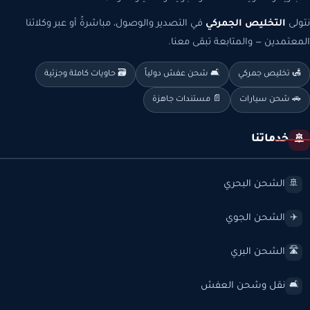
نتولى
التخليص الجمركي
في التصدير والوصول، مباشرةً أو عبر وكلائنا
المعتمدين — والمتابعة تبقى معنا.
🛃 تخليص جمركي
🛋️ شحن عفش دولياً
🗃️ حاويات كاملة وجزئية
🚗 شحن سيارات
📄 مستندات جاهزة
خدماتنا
🚢
الشحن البحري
🚢
الشحن الجوي
✈️
الشحن البري
🛣️
نقل وشحن العفش
🛋️