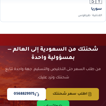
🇸🇾
سوريا
اللاذقية · طرطوس
شحنتك من السعودية إلى العالم —
بمسؤولية واحدة
من طلب السعر حتى التخليص والتسليم، جهة واحدة تتابع
شحنتك وترد عليك.
اطلب سعر شحنتك
0568829975