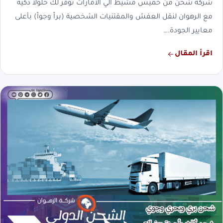
شركة شحن من خميس مشيط الي الامارات توفر لك حلولاً ذكية
مع الرهوان لنقل العفش والمقتنيات الشخصية (براً وجواً) بأعلى
معايير الجودة.…
اقرأ المقال