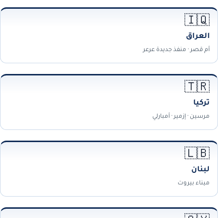
🇮🇶
العراق
أم قصر · منفذ جديدة عرعر
🇹🇷
تركيا
مرسين · إزمير · أمبارلي
🇱🇧
لبنان
ميناء بيروت