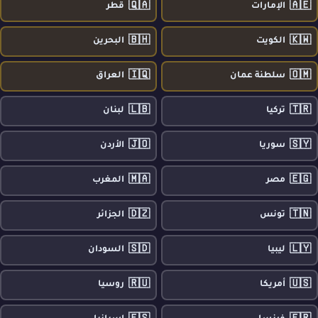
🇶🇦
🇦🇪
الإمارات
قطر
🇧🇭
🇰🇼
الكويت
البحرين
🇮🇶
🇴🇲
سلطنة عمان
العراق
🇱🇧
🇹🇷
تركيا
لبنان
🇯🇴
🇸🇾
سوريا
الأردن
🇲🇦
🇪🇬
مصر
المغرب
🇩🇿
🇹🇳
تونس
الجزائر
🇸🇩
🇱🇾
ليبيا
السودان
🇷🇺
🇺🇸
أمريكا
روسيا