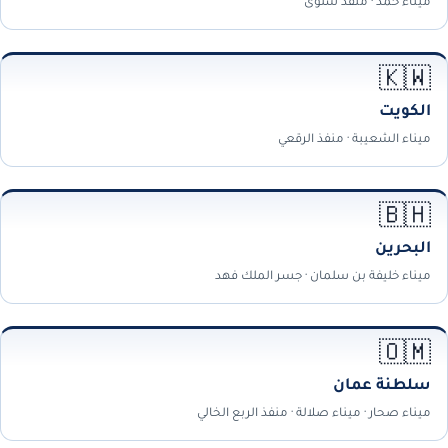
ميناء حمد · منفذ سلوى
🇰🇼
الكويت
ميناء الشعيبة · منفذ الرقعي
🇧🇭
البحرين
ميناء خليفة بن سلمان · جسر الملك فهد
🇴🇲
سلطنة عمان
ميناء صحار · ميناء صلالة · منفذ الربع الخالي