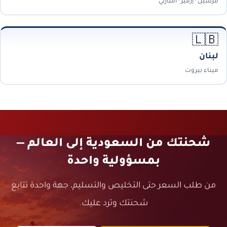
مرسين · إزمير · أمبارلي
🇱🇧
لبنان
ميناء بيروت
شحنتك من السعودية إلى العالم —
بمسؤولية واحدة
من طلب السعر حتى التخليص والتسليم، جهة واحدة تتابع
شحنتك وترد عليك.