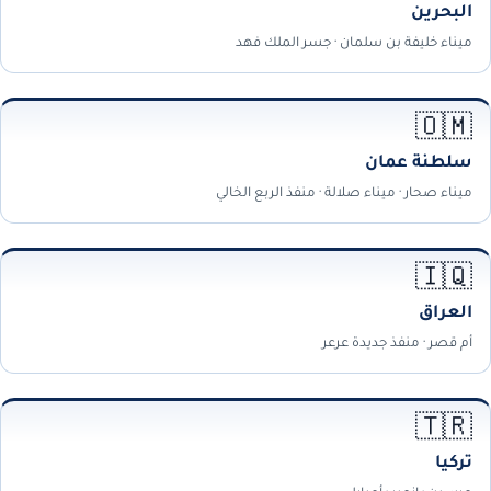
البحرين
ميناء خليفة بن سلمان · جسر الملك فهد
🇴🇲
سلطنة عمان
ميناء صحار · ميناء صلالة · منفذ الربع الخالي
🇮🇶
العراق
أم قصر · منفذ جديدة عرعر
🇹🇷
تركيا