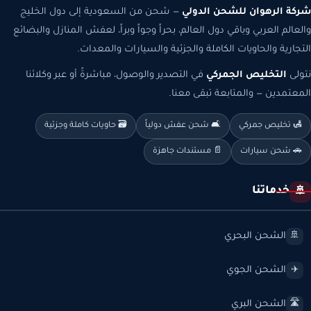
شركة الرهوان للشحن الدولي
— شحن من السعودية إلى دول الخليج
والعالم العربي وباقي دول العالم، بحراً وجواً وبراً، لعفش المنازل والبضائع
التجارية والحاويات الكاملة والجزئية والسيارات والمعدات.
نتولى
التخليص الجمركي
في التصدير والوصول، مباشرةً أو عبر وكلائنا
المعتمدين — والمتابعة تبقى معنا.
🛃 تخليص جمركي
🛋️ شحن عفش دولياً
🗃️ حاويات كاملة وجزئية
🚗 شحن سيارات
📄 مستندات جاهزة
خدماتنا
🚢
الشحن البحري
🚢
الشحن الجوي
✈️
الشحن البري
🛣️