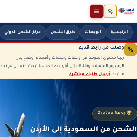
خطَّ إلى المحتوى
الرئيسية
الوجهات
طرق الشحن
مركز الشحن الدولي
وصلت من رابط قديم
رتّبنا محتوى الموقع في وجهات وخدمات وأقسام أوضح بدل
الوسوم المتفرقة، ونقلناك إلى أقرب صفحة لما تبحث عنه. إن لم تجد
ما تريد،
أرسل طلبك مباشرة
.
🇯🇴
🌍 وجهة معتمدة
الشحن من السعودية إلى الأردن