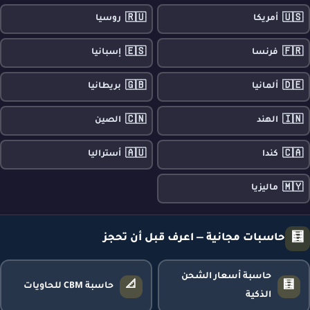
🇷🇺
🇺🇸
أمريكا
روسيا
🇪🇸
🇫🇷
فرنسا
إسبانيا
🇬🇧
🇩🇪
ألمانيا
بريطانيا
🇨🇳
🇮🇳
الهند
الصين
🇦🇺
🇨🇦
كندا
أستراليا
🇲🇾
ماليزيا
🧮
حاسبات مجانية — اعرف قبل أن تحجز
حاسبة أسعار الشحن
📐
🧮
حاسبة CBM للحاويات
الذكية