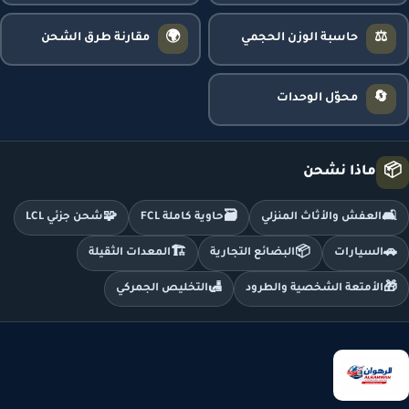
🌍
⚖️
حاسبة الوزن الحجمي
مقارنة طرق الشحن
🔄
محوّل الوحدات
📦
ماذا نشحن
🧩
🗃️
🛋️
العفش والأثاث المنزلي
حاوية كاملة FCL
شحن جزئي LCL
🏗️
📦
🚗
السيارات
البضائع التجارية
المعدات الثقيلة
🛃
🎁
الأمتعة الشخصية والطرود
التخليص الجمركي