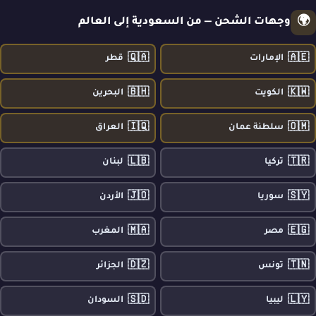
🌍
وجهات الشحن — من السعودية إلى العالم
🇶🇦
🇦🇪
الإمارات
قطر
🇧🇭
🇰🇼
الكويت
البحرين
🇮🇶
🇴🇲
سلطنة عمان
العراق
🇱🇧
🇹🇷
تركيا
لبنان
🇯🇴
🇸🇾
سوريا
الأردن
🇲🇦
🇪🇬
مصر
المغرب
🇩🇿
🇹🇳
تونس
الجزائر
🇸🇩
🇱🇾
ليبيا
السودان