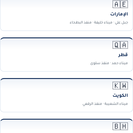
🇦🇪
الإمارات
جبل علي · ميناء خليفة · منفذ البطحاء
🇶🇦
قطر
ميناء حمد · منفذ سلوى
🇰🇼
الكويت
ميناء الشعيبة · منفذ الرقعي
🇧🇭