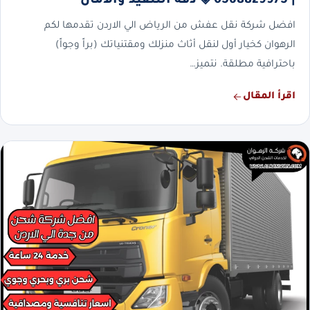
| 0568829975 ◈ دقة التنفيذ والأمان
افضل شركة نقل عفش من الرياض الي الاردن تقدمها لكم
الرهوان كخيار أول لنقل أثاث منزلك ومقتنياتك (براً وجواً)
باحترافية مطلقة. نتميز…
اقرأ المقال