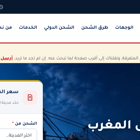
الوجهات
طرق الشحن
الشحن الدولي
الخدمات
من نح
تفرقة، ونقلناك إلى أقرب صفحة لما تبحث عنه. إن لم تجد ما تريد،
أرسل 
سعر الش
حدّد مدينة
 المغرب
الشحن من
*