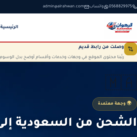
خطَّ إلى المحتوى
0568829975
واتساب
admin@alrahwan.com
الرئيسية
وصلت من رابط قديم
رتّبنا محتوى الموقع في وجهات وخدمات وأقسام أوضح بدل الوسوم الم
🇲🇦
🌍 وجهة معتمدة
الشحن من السعودية إلى