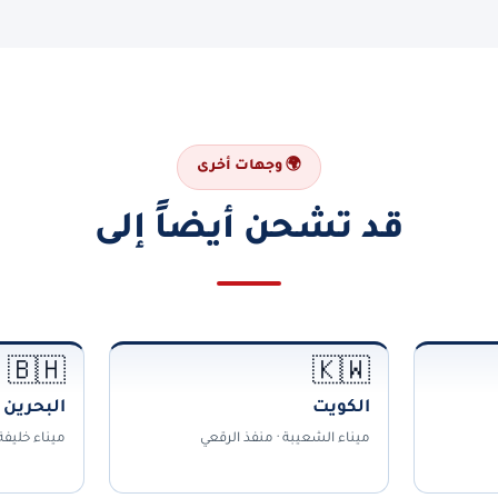
🌍 وجهات أخرى
قد تشحن أيضاً إلى
🇧🇭
🇰🇼
الكويت
البحرين
ميناء الشعيبة · منفذ الرقعي
ميناء خليف