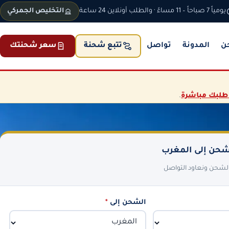
يومياً 7 صباحاً – 11 مساءً · والطلب أونلاين 24 ساعة
التخليص الجمركي
ن
المدونة
تواصل
سعر شحنتك
تتبع شحنة
طلبك مباشرة
.
حن إلى المغرب
 الشحن ونعاود التواصل
الشحن إلى
*