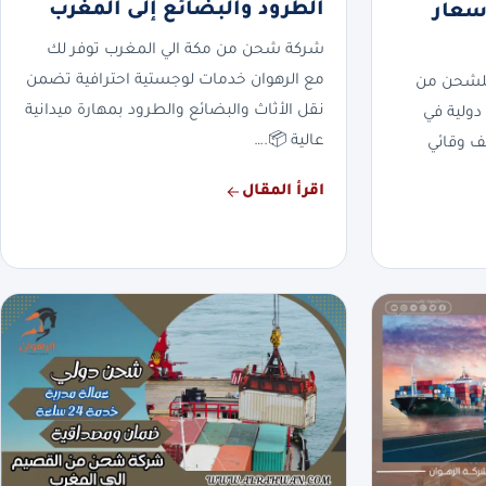
الطرود والبضائع إلى المغرب
ب 0568829975 أسعار
شركة شحن من مكة الي المغرب توفر لك
مع الرهوان خدمات لوجستية احترافية تضمن
 للشحن من
نقل الأثاث والبضائع والطرود بمهارة ميدانية
رب 🇲🇦. خبرة دولية في
عالية 📦.…
ف وقائي
اقرأ المقال