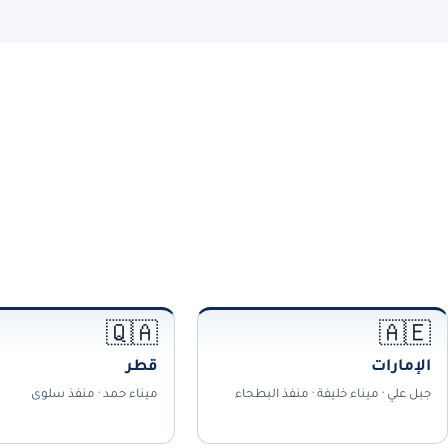
🇶🇦
🇦🇪
الإمارات
قطر
جبل علي · ميناء خليفة · منفذ البطحاء
ميناء حمد · منفذ سلوى