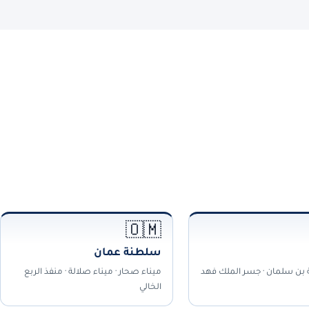
🇴🇲
سلطنة عمان
ة بن سلمان · جسر الملك فهد
ميناء صحار · ميناء صلالة · منفذ الربع
الخالي