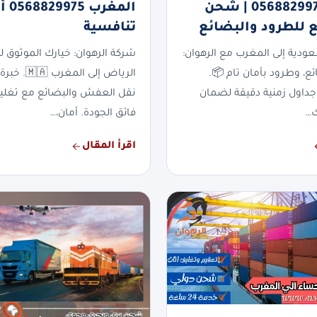
المغرب 0568829975 | شحن
المغر
 للطرود والبضائع
تنافسية
دية إلى المغرب مع الرهوان:
شركة الرهوان: خيارك الموثوق
ئع، وطرود بأمان تام 📦.
الرياض إلى المغ
جداول زمنية دقيقة لضمان
نقل العفش والبضائع مع تغلي
…
فائق الجودة. أمان،…
اقرأ المقال