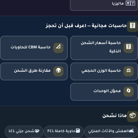
🇲🇾
ماليزيا
🧮
حاسبات مجانية — اعرف قبل أن تحجز
حاسبة أسعار الشحن
📐
🧮
حاسبة CBM للحاويات
الذكية
🌍
⚖️
حاسبة الوزن الحجمي
مقارنة طرق الشحن
🔄
محوّل الوحدات
📦
ماذا نشحن
🧩
🗃️
🛋️
العفش والأثاث المنزلي
حاوية كاملة FCL
شحن جزئي LCL