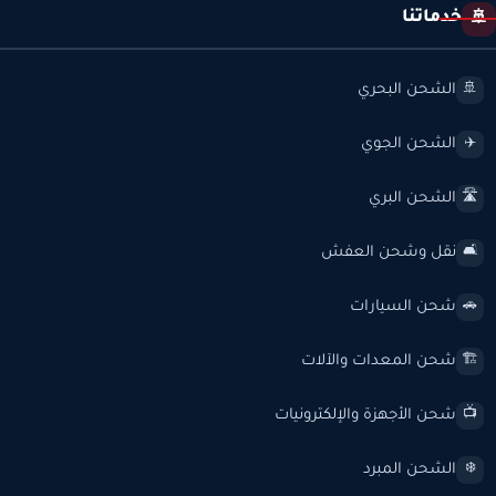
خدماتنا
🚢
الشحن البحري
🚢
الشحن الجوي
✈️
الشحن البري
🛣️
نقل وشحن العفش
🛋️
شحن السيارات
🚗
شحن المعدات والآلات
🏗️
شحن الأجهزة والإلكترونيات
📺
الشحن المبرد
❄️