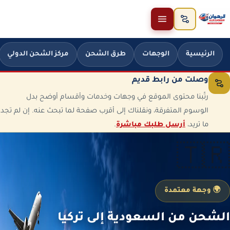
خطَّ إلى المحتوى
الرئيسية
الوجهات
طرق الشحن
مركز الشحن الدولي
وصلت من رابط قديم
رتّبنا محتوى الموقع في وجهات وخدمات وأقسام أوضح بدل
الوسوم المتفرقة، ونقلناك إلى أقرب صفحة لما تبحث عنه. إن لم تجد
ما تريد،
أرسل طلبك مباشرة
.
🇹🇷
🌍 وجهة معتمدة
الشحن من السعودية إلى تركيا