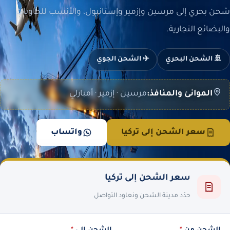
شحن بحري إلى مرسين وإزمير وإستانبول، والأنسب للحاويات
والبضائع التجارية.
🚢 الشحن البحري
✈️ الشحن الجوي
الموانئ والمنافذ:
مرسين · إزمير · أمبارلي
سعر الشحن إلى تركيا
واتساب
سعر الشحن إلى تركيا
حدّد مدينة الشحن ونعاود التواصل