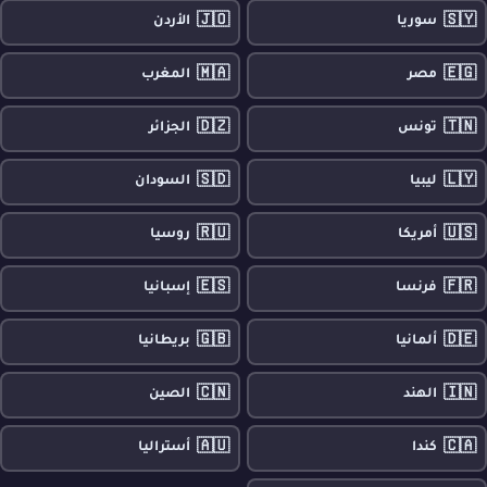
🇯🇴
🇸🇾
سوريا
الأردن
🇲🇦
🇪🇬
مصر
المغرب
🇩🇿
🇹🇳
تونس
الجزائر
🇸🇩
🇱🇾
ليبيا
السودان
🇷🇺
🇺🇸
أمريكا
روسيا
🇪🇸
🇫🇷
فرنسا
إسبانيا
🇬🇧
🇩🇪
ألمانيا
بريطانيا
🇨🇳
🇮🇳
الهند
الصين
🇦🇺
🇨🇦
كندا
أستراليا