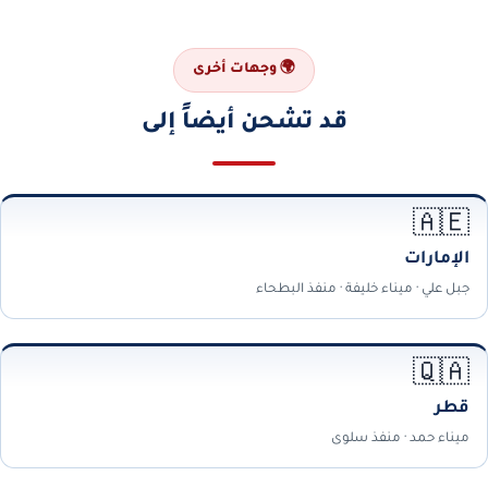
🌍 وجهات أخرى
قد تشحن أيضاً إلى
🇦🇪
الإمارات
جبل علي · ميناء خليفة · منفذ البطحاء
🇶🇦
قطر
ميناء حمد · منفذ سلوى