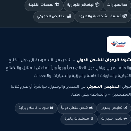
🏗️
📦
🚗
السيارات
البضائع التجارية
المعدات الثقيلة
🛃
🎁
الأمتعة الشخصية والطرود
التخليص الجمركي
شركة الرهوان للشحن الدولي
— شحن من السعودية إلى دول الخليج
والعالم العربي وباقي دول العالم، بحراً وجواً وبراً، لعفش المنازل والبضائع
التجارية والحاويات الكاملة والجزئية والسيارات والمعدات.
نتولى
التخليص الجمركي
في التصدير والوصول، مباشرةً أو عبر وكلائنا
المعتمدين — والمتابعة تبقى معنا.
🛃 تخليص جمركي
🛋️ شحن عفش دولياً
🗃️ حاويات كاملة وجزئية
🚗 شحن سيارات
📄 مستندات جاهزة