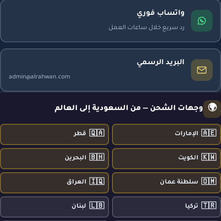
واتساب فوري
رد سريع خلال ساعات العمل
البريد الرسمي
admin@alrahwan.com
🌍
وجهات الشحن — من السعودية إلى العالم
🇶🇦
🇦🇪
الإمارات
قطر
🇧🇭
🇰🇼
الكويت
البحرين
🇮🇶
🇴🇲
سلطنة عمان
العراق
🇱🇧
🇹🇷
تركيا
لبنان