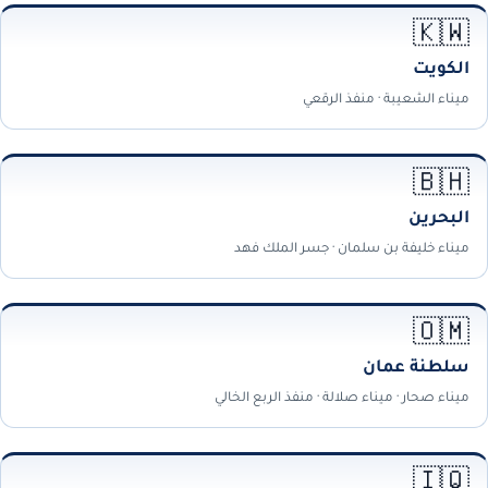
🇰🇼
الكويت
ميناء الشعيبة · منفذ الرقعي
🇧🇭
البحرين
ميناء خليفة بن سلمان · جسر الملك فهد
🇴🇲
سلطنة عمان
ميناء صحار · ميناء صلالة · منفذ الربع الخالي
🇮🇶