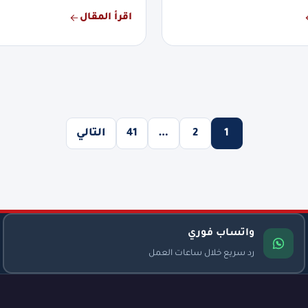
اقرأ المقال
1
2
…
41
التالي
واتساب فوري
رد سريع خلال ساعات العمل