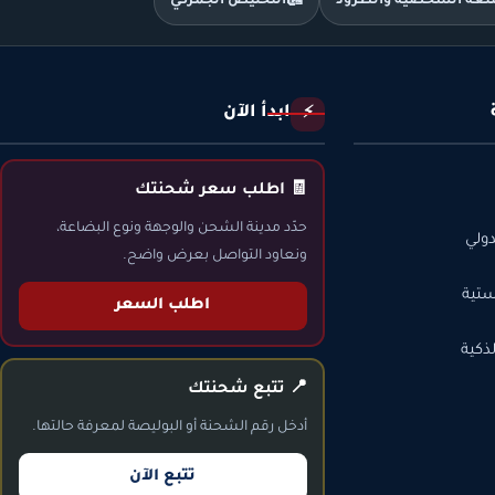
متعة الشخصية والطرود
🛃
التخليص الجمركي
ابدأ الآن
⚡
🧾 اطلب سعر شحنتك
حدّد مدينة الشحن والوجهة ونوع البضاعة،
ولي
ونعاود التواصل بعرض واضح.
ستية
اطلب السعر
ذكية
📍 تتبع شحنتك
أدخل رقم الشحنة أو البوليصة لمعرفة حالتها.
تتبع الآن