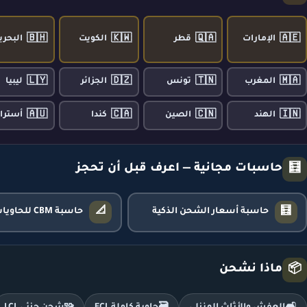
🇧🇭
🇰🇼
🇶🇦
🇦🇪
الإمارات
قطر
الكويت
البحري
🇱🇾
🇩🇿
🇹🇳
🇲🇦
المغرب
تونس
الجزائر
ليبيا
🇦🇺
🇨🇦
🇨🇳
🇮🇳
الهند
الصين
كندا
أسترال
حاسبات مجانية — اعرف قبل أن تحجز
🧮
📐
🧮
حاسبة أسعار الشحن الذكية
حاسبة CBM للحاويات
ماذا نشحن
📦