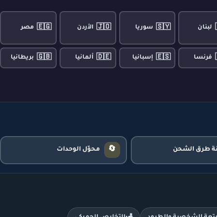
🇪🇬
🇯🇴
🇸🇾
لبنان
سوريا
الأردن
مصر
🇬🇧
🇩🇪
🇪🇸
فرنسا
إسبانيا
ألمانيا
بريطانيا
🔄
نة طرق الشحن
محوّل الوحدات