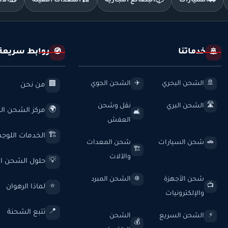
🚗
السيارات
📦
البضائع التجارية
🏗️
المعدات الثقيلة
🎁
الأ
خدماتنا
روابط سريعة
🧭
🚢
الشحن البحري
الشحن الجوي
✈️
🚢
من نحن
🏢
الشحن البري
نقل وشحن
🛣️
مركز الشحن الد
🌍
🛋️
العفش
الخدمات اللوج
🏗️
شحن السيارات
شحن المعدات
🚗
🏗️
والآلات
حلول الشحن ال
💡
شحن الأجهزة
الشحن المبرد
❄️
لماذا الرهوان
⭐
📺
والإلكترونيات
تتبع الشحنة
📍
الشحن السريع
الشحن
⚡
💰