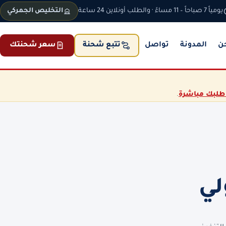
يومياً 7 صباحاً – 11 مساءً · والطلب أونلاين 24 ساعة
التخليص الجمركي
ن
المدونة
تواصل
سعر شحنتك
تتبع شحنة
طلبك مباشرة
.
لي