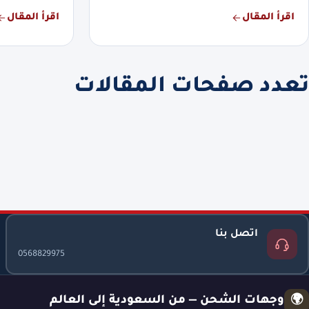
اقرأ المقال
اقرأ المقال
تعدد صفحات المقالات
اتصل بنا
0568829975
وجهات الشحن — من السعودية إلى العالم
🌍