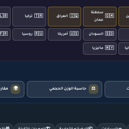
سلطنة
🇱🇧
🇹🇷
🇮🇶
🇴🇲
ن
العراق
تركيا
عمان
🇫🇷
🇷🇺
🇺🇸
🇸🇩
السودان
أمريكا
روسيا
🇲🇾
يا
ماليزيا
🌍
⚖️
حاسبة الوزن الحجمي
مقار