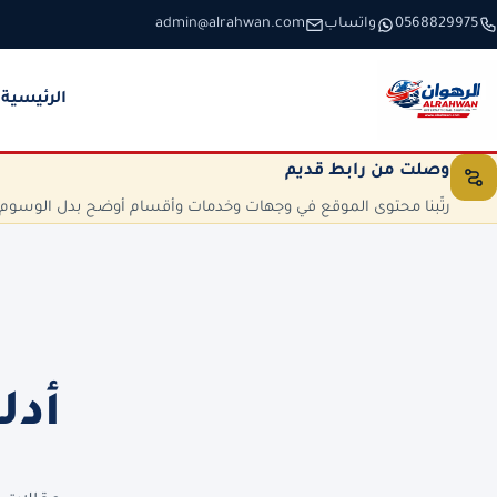
خطَّ إلى المحتوى
0568829975
واتساب
admin@alrahwan.com
الرئيسية
وصلت من رابط قديم
رتّبنا محتوى الموقع في وجهات وخدمات وأقسام أوضح بدل الوسوم الم
أدل