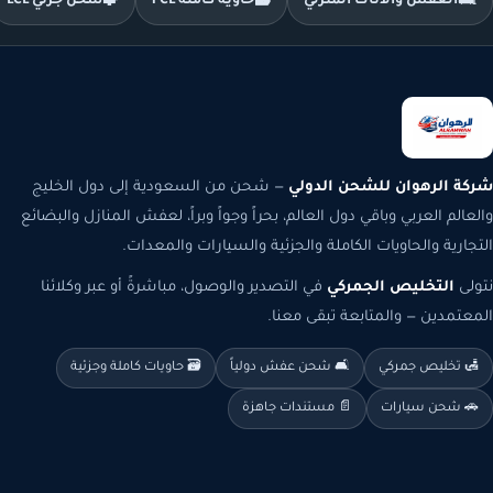
🛋️
العفش والأثاث المنزلي
🗃️
حاوية كاملة FCL
🧩
شحن جزئي LCL
شركة الرهوان للشحن الدولي
— شحن من السعودية إلى دول الخليج
والعالم العربي وباقي دول العالم، بحراً وجواً وبراً، لعفش المنازل والبضائع
التجارية والحاويات الكاملة والجزئية والسيارات والمعدات.
نتولى
التخليص الجمركي
في التصدير والوصول، مباشرةً أو عبر وكلائنا
المعتمدين — والمتابعة تبقى معنا.
🛃 تخليص جمركي
🛋️ شحن عفش دولياً
🗃️ حاويات كاملة وجزئية
🚗 شحن سيارات
📄 مستندات جاهزة