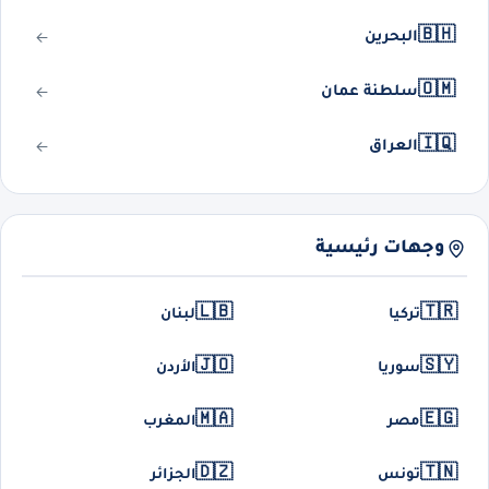
🇧🇭
البحرين
🇴🇲
سلطنة عمان
🇮🇶
العراق
وجهات رئيسية
🇱🇧
🇹🇷
تركيا
لبنان
🇯🇴
🇸🇾
سوريا
الأردن
🇲🇦
🇪🇬
مصر
المغرب
🇩🇿
🇹🇳
تونس
الجزائر