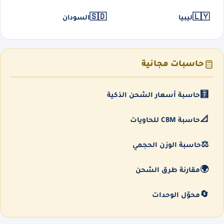
🇸🇩
🇱🇾
ليبيا
السودان
حاسبات مجانية
🧮
حاسبة أسعار الشحن الذكية
📐
حاسبة CBM للحاويات
⚖️
حاسبة الوزن الحجمي
🌍
مقارنة طرق الشحن
🔄
محوّل الوحدات