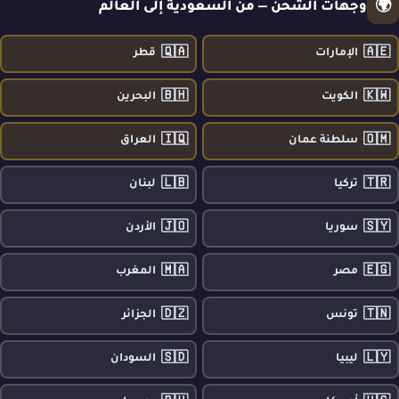
🌍
وجهات الشحن — من السعودية إلى العالم
🇶🇦
🇦🇪
الإمارات
قطر
🇧🇭
🇰🇼
الكويت
البحرين
🇮🇶
🇴🇲
سلطنة عمان
العراق
🇱🇧
🇹🇷
تركيا
لبنان
🇯🇴
🇸🇾
سوريا
الأردن
🇲🇦
🇪🇬
مصر
المغرب
🇩🇿
🇹🇳
تونس
الجزائر
🇸🇩
🇱🇾
ليبيا
السودان