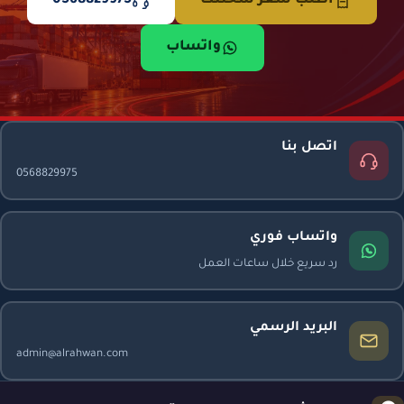
اطلب سعر شحنتك
0568829975
واتساب
اتصل بنا
0568829975
واتساب فوري
رد سريع خلال ساعات العمل
البريد الرسمي
admin@alrahwan.com