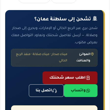
🚢 تشحن إلى سلطنة عمان؟
شحن بري عبر الربع الخالي أو الإمارات، وبحري إلى صحار
وصلالة. — أرسل تفاصيل شحنتك ونعاود التواصل معك
بعرض مكتوب.
الموانئ
ميناء صحار · ميناء صلالة · منفذ الربع
والمنافذ:
الخالي
اطلب سعر شحنتك
واتساب
اتصل بنا