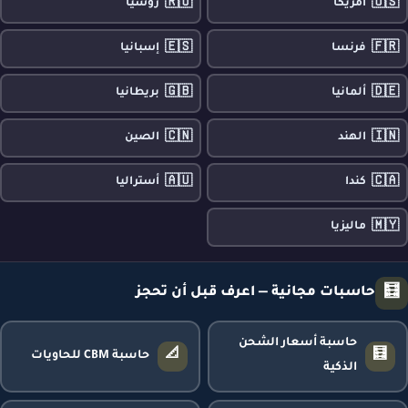
🇷🇺
🇺🇸
أمريكا
روسيا
🇪🇸
🇫🇷
فرنسا
إسبانيا
🇬🇧
🇩🇪
ألمانيا
بريطانيا
🇨🇳
🇮🇳
الهند
الصين
🇦🇺
🇨🇦
كندا
أستراليا
🇲🇾
ماليزيا
🧮
حاسبات مجانية — اعرف قبل أن تحجز
حاسبة أسعار الشحن
📐
🧮
حاسبة CBM للحاويات
الذكية