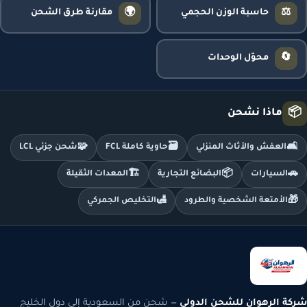
🌍
⚖️
حاسبة الوزن الحجمي
مقارنة طرق الشحن
🔄
محوّل الوحدات
📦
ماذا نشحن
🧩
🗃️
🛋️
العفش والأثاث المنزلي
حاوية كاملة FCL
شحن جزئي LCL
🏗️
📦
🚗
السيارات
البضائع التجارية
المعدات الثقيلة
🛃
🎁
الأمتعة الشخصية والطرود
التخليص الجمركي
شركة الرهوان للشحن الدولي
— شحن من السعودية إلى دول الخليج