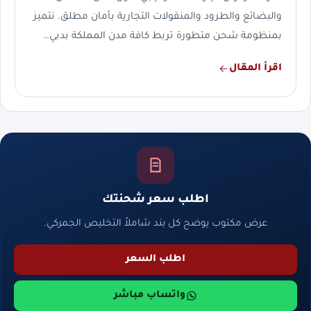
والبضائع والطرود والمنقولات التجارية بأمان مطلق. نتميز
بمنظومة شحن متطورة تربط كافة مدن المملكة بدبي…
اقرأ المقال
اطلب سعر شحنتك
عرض مكتوب يوضح كل بند شاملاً التخليص الجمركي.
اطلب السعر
واتساب مباشر