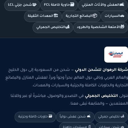
🧩
🗃️
🛋️
العفش والأثاث المنزلي
حاوية كاملة FCL
شحن جزئي LCL
🏗️
📦
🚗
السيارات
البضائع التجارية
المعدات الثقيلة
🛃
🎁
الأمتعة الشخصية والطرود
التخليص الجمركي
شركة الرهوان للشحن الدولي
— شحن من السعودية إلى دول الخليج
والعالم العربي وباقي دول العالم، بحراً وجواً وبراً، لعفش المنازل والبضائع
التجارية والحاويات الكاملة والجزئية والسيارات والمعدات.
نتولى
التخليص الجمركي
في التصدير والوصول، مباشرةً أو عبر وكلائنا
المعتمدين — والمتابعة تبقى معنا.
🛃 تخليص جمركي
🛋️ شحن عفش دولياً
🗃️ حاويات كاملة وجزئية
🚗 شحن سيارات
📄 مستندات جاهزة