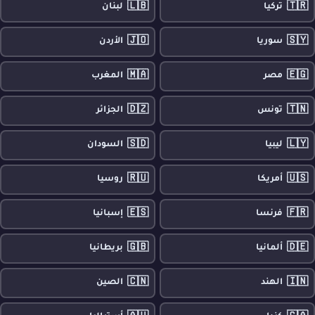
🇱🇧
🇹🇷
تركيا
لبنان
🇯🇴
🇸🇾
سوريا
الأردن
🇲🇦
🇪🇬
مصر
المغرب
🇩🇿
🇹🇳
تونس
الجزائر
🇸🇩
🇱🇾
ليبيا
السودان
🇷🇺
🇺🇸
أمريكا
روسيا
🇪🇸
🇫🇷
فرنسا
إسبانيا
🇬🇧
🇩🇪
ألمانيا
بريطانيا
🇨🇳
🇮🇳
الهند
الصين