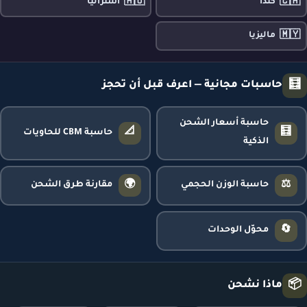
🇦🇺
🇨🇦
كندا
أستراليا
🇲🇾
ماليزيا
🧮
حاسبات مجانية — اعرف قبل أن تحجز
حاسبة أسعار الشحن
📐
🧮
حاسبة CBM للحاويات
الذكية
🌍
⚖️
حاسبة الوزن الحجمي
مقارنة طرق الشحن
🔄
محوّل الوحدات
📦
ماذا نشحن