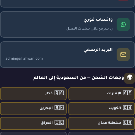
واتساب فوري
رد سريع خلال ساعات العمل
البريد الرسمي
admin@alrahwan.com
🌍
وجهات الشحن — من السعودية إلى العالم
🇶🇦
🇦🇪
الإمارات
قطر
🇧🇭
🇰🇼
الكويت
البحرين
🇮🇶
🇴🇲
سلطنة عمان
العراق