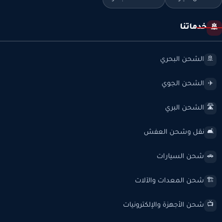
خدماتنا
🚢
الشحن البحري
🚢
الشحن الجوي
✈️
الشحن البري
🛣️
نقل وشحن العفش
🛋️
شحن السيارات
🚗
شحن المعدات والآلات
🏗️
شحن الأجهزة والإلكترونيات
📺