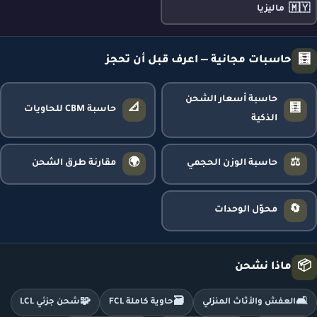
🇲🇾
ماليزيا
🧮
حاسبات مجانية — اعرف قبل أن تحجز
حاسبة أسعار الشحن
📐
🧮
حاسبة CBM للحاويات
الذكية
🌍
⚖️
حاسبة الوزن الحجمي
مقارنة طرق الشحن
🔄
محوّل الوحدات
📦
ماذا نشحن
🧩
🗃️
🛋️
العفش والأثاث المنزلي
حاوية كاملة FCL
شحن جزئي LCL