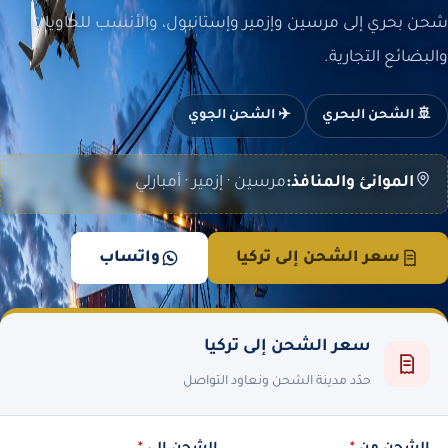
شحن بحري إلى مرسين وإزمير وإستانبول، والأنسب للحاويات
والبضائع التجارية.
🚢 الشحن البحري
✈️ الشحن الجوي
الموانئ والمنافذ:
مرسين · إزمير · أمبارلي
سعر الشحن إلى تركيا
واتساب
سعر الشحن إلى تركيا
حدّد مدينة الشحن ونعاود التواصل