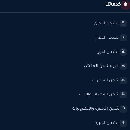
خدماتنا
🚢
الشحن البحري
🚢
الشحن الجوي
✈️
الشحن البري
🛣️
نقل وشحن العفش
🛋️
شحن السيارات
🚗
شحن المعدات والآلات
🏗️
شحن الأجهزة والإلكترونيات
📺
الشحن المبرد
❄️