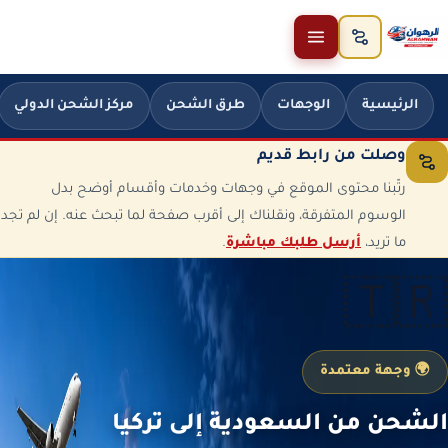
خطَّ إلى المحتوى
الرئيسية
الوجهات
طرق الشحن
مركز الشحن الدولي
وصلت من رابط قديم
رتّبنا محتوى الموقع في وجهات وخدمات وأقسام أوضح بدل
الوسوم المتفرقة، ونقلناك إلى أقرب صفحة لما تبحث عنه. إن لم تجد
ما تريد،
أرسل طلبك مباشرة
.
🇹🇷
🌍 وجهة معتمدة
الشحن من السعودية إلى تركيا