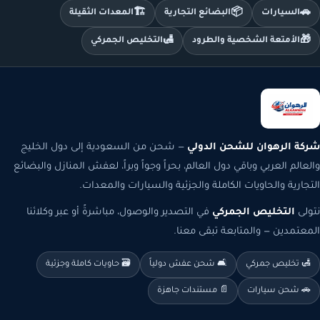
🏗️
📦
🚗
السيارات
البضائع التجارية
المعدات الثقيلة
🛃
🎁
الأمتعة الشخصية والطرود
التخليص الجمركي
شركة الرهوان للشحن الدولي
— شحن من السعودية إلى دول الخليج
والعالم العربي وباقي دول العالم، بحراً وجواً وبراً، لعفش المنازل والبضائع
التجارية والحاويات الكاملة والجزئية والسيارات والمعدات.
نتولى
التخليص الجمركي
في التصدير والوصول، مباشرةً أو عبر وكلائنا
المعتمدين — والمتابعة تبقى معنا.
🛃 تخليص جمركي
🛋️ شحن عفش دولياً
🗃️ حاويات كاملة وجزئية
🚗 شحن سيارات
📄 مستندات جاهزة