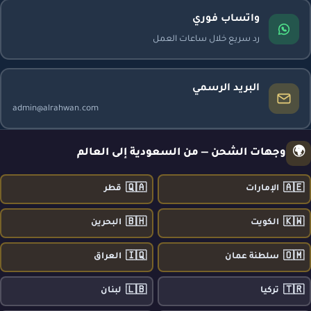
واتساب فوري
رد سريع خلال ساعات العمل
البريد الرسمي
admin@alrahwan.com
🌍
وجهات الشحن — من السعودية إلى العالم
🇶🇦
🇦🇪
الإمارات
قطر
🇧🇭
🇰🇼
الكويت
البحرين
🇮🇶
🇴🇲
سلطنة عمان
العراق
🇱🇧
🇹🇷
تركيا
لبنان