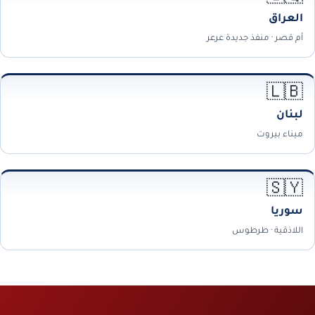
العراق
أم قصر · منفذ جديدة عرعر
🇱🇧
لبنان
ميناء بيروت
🇸🇾
سوريا
اللاذقية · طرطوس