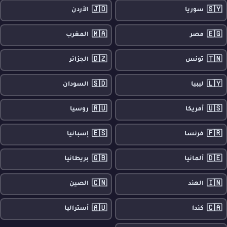
🇯🇴
🇸🇾
سوريا
الأردن
🇲🇦
🇪🇬
مصر
المغرب
🇩🇿
🇹🇳
تونس
الجزائر
🇸🇩
🇱🇾
ليبيا
السودان
🇷🇺
🇺🇸
أمريكا
روسيا
🇪🇸
🇫🇷
فرنسا
إسبانيا
🇬🇧
🇩🇪
ألمانيا
بريطانيا
🇨🇳
🇮🇳
الهند
الصين
🇦🇺
🇨🇦
كندا
أستراليا