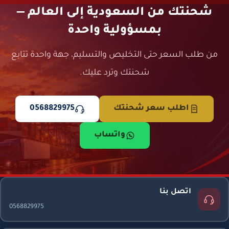
شحنتك من السعودية إلى العالم —
بمسؤولية واحدة
من طلب السعر حتى التخليص والتسليم، جهة واحدة تتابع
شحنتك وترد عليك.
اطلب سعر شحنتك
0568829975
واتساب
اتصل بنا
0568829975