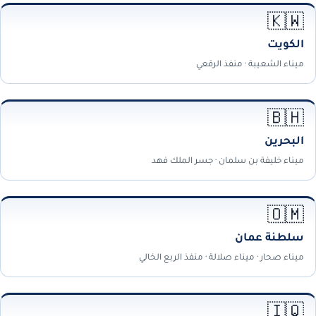
🇰🇼
الكويت
ميناء الشعيبة · منفذ الرقعي
🇧🇭
البحرين
ميناء خليفة بن سلمان · جسر الملك فهد
🇴🇲
سلطنة عمان
ميناء صحار · ميناء صلالة · منفذ الربع الخالي
🇮🇶