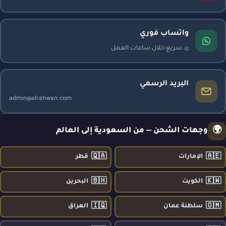
واتساب فوري
رد سريع خلال ساعات العمل
البريد الرسمي
admin@alrahwan.com
🌍
وجهات الشحن — من السعودية إلى العالم
🇶🇦
🇦🇪
الإمارات
قطر
🇧🇭
🇰🇼
الكويت
البحرين
🇮🇶
🇴🇲
سلطنة عمان
العراق