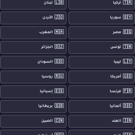
🇱🇧
🇹🇷
تركيا
لبنان
🇯🇴
🇸🇾
سوريا
الأردن
🇲🇦
🇪🇬
مصر
المغرب
🇩🇿
🇹🇳
تونس
الجزائر
🇸🇩
🇱🇾
ليبيا
السودان
🇷🇺
🇺🇸
أمريكا
روسيا
🇪🇸
🇫🇷
فرنسا
إسبانيا
🇬🇧
🇩🇪
ألمانيا
بريطانيا
🇨🇳
🇮🇳
الهند
الصين