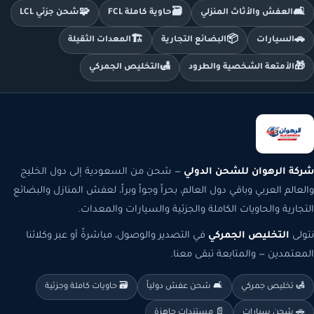
🧩
🗃️
🛋️
العفش والأثاث المنزلي
حاوية كاملة FCL
شحن جزئي LCL
🏗️
📦
🚗
السيارات
البضائع التجارية
المعدات الثقيلة
🛃
🎁
الأمتعة الشخصية والطرود
التخليص الجمركي
شركة الرهوان للشحن الدولي
— شحن من السعودية إلى دول الخليج
والعالم العربي وباقي دول العالم، بحراً وجواً وبراً، لعفش المنازل والبضائع
التجارية والحاويات الكاملة والجزئية والسيارات والمعدات.
نتولى
التخليص الجمركي
في التصدير والوصول، مباشرةً أو عبر وكلائنا
المعتمدين — والمتابعة تبقى معنا.
🛃 تخليص جمركي
🛋️ شحن عفش دولياً
🗃️ حاويات كاملة وجزئية
🚗 شحن سيارات
📄 مستندات جاهزة