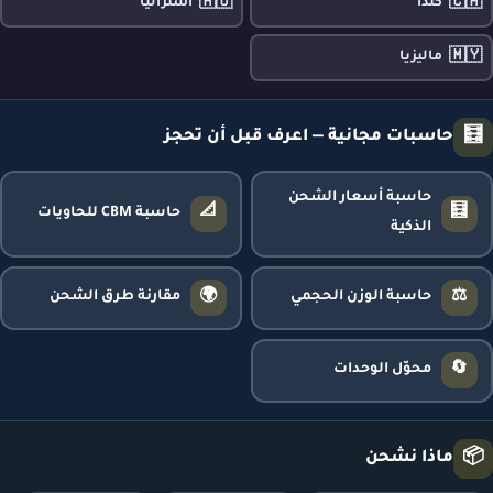
🇦🇺
🇨🇦
كندا
أستراليا
🇲🇾
ماليزيا
🧮
حاسبات مجانية — اعرف قبل أن تحجز
حاسبة أسعار الشحن
📐
🧮
حاسبة CBM للحاويات
الذكية
🌍
⚖️
حاسبة الوزن الحجمي
مقارنة طرق الشحن
🔄
محوّل الوحدات
📦
ماذا نشحن