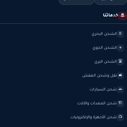
خدماتنا
🚢
الشحن البحري
🚢
الشحن الجوي
✈️
الشحن البري
🛣️
نقل وشحن العفش
🛋️
شحن السيارات
🚗
شحن المعدات والآلات
🏗️
شحن الأجهزة والإلكترونيات
📺