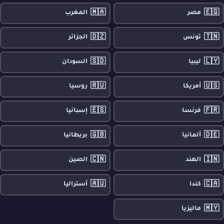
🇲🇦
🇪🇬
مصر
المغرب
🇩🇿
🇹🇳
تونس
الجزائر
🇸🇩
🇱🇾
ليبيا
السودان
🇷🇺
🇺🇸
أمريكا
روسيا
🇪🇸
🇫🇷
فرنسا
إسبانيا
🇬🇧
🇩🇪
ألمانيا
بريطانيا
🇨🇳
🇮🇳
الهند
الصين
🇦🇺
🇨🇦
كندا
أستراليا
🇲🇾
ماليزيا