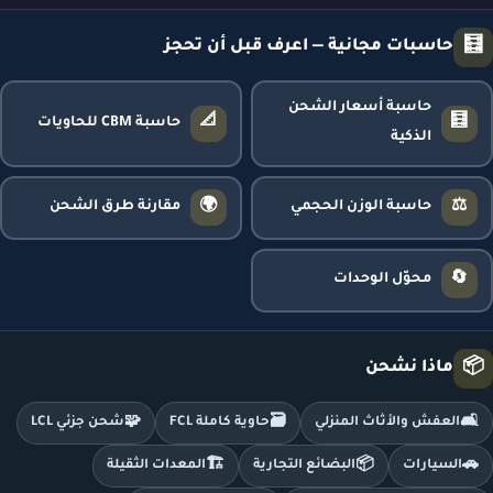
🧮
حاسبات مجانية — اعرف قبل أن تحجز
حاسبة أسعار الشحن
📐
🧮
حاسبة CBM للحاويات
الذكية
🌍
⚖️
حاسبة الوزن الحجمي
مقارنة طرق الشحن
🔄
محوّل الوحدات
📦
ماذا نشحن
🧩
🗃️
🛋️
العفش والأثاث المنزلي
حاوية كاملة FCL
شحن جزئي LCL
🏗️
📦
🚗
السيارات
البضائع التجارية
المعدات الثقيلة