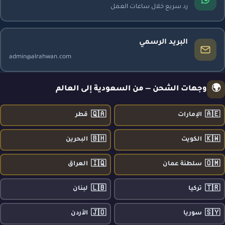
رد سريع خلال ساعات العمل
البريد الرسمي
admin@alrahwan.com
🌍
وجهات الشحن — من السعودية إلى العالم
🇶🇦
🇦🇪
الإمارات
قطر
🇧🇭
🇰🇼
الكويت
البحرين
🇮🇶
🇴🇲
سلطنة عمان
العراق
🇱🇧
🇹🇷
تركيا
لبنان
🇯🇴
🇸🇾
سوريا
الأردن