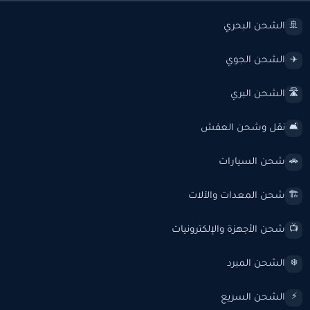
الشحن البحري
🚢
الشحن الجوي
✈️
الشحن البري
🛣️
نقل وشحن العفش
🛋️
شحن السيارات
🚗
شحن المعدات والآلات
🏗️
شحن الأجهزة والإلكترونيات
📺
الشحن المبرد
❄️
الشحن السريع
⚡