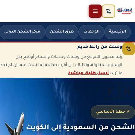
خطَّ إلى المحتوى
الرئيسية
الوجهات
طرق الشحن
مركز الشحن الدولي
وصلت من رابط قديم
رتّبنا محتوى الموقع في وجهات وخدمات وأقسام أوضح بدل
الوسوم المتفرقة، ونقلناك إلى أقرب صفحة لما تبحث عنه. إن لم تجد
ما تريد،
أرسل طلبك مباشرة
.
🇰🇼
⭐ خطنا الأساسي
الشحن من السعودية إلى الكويت