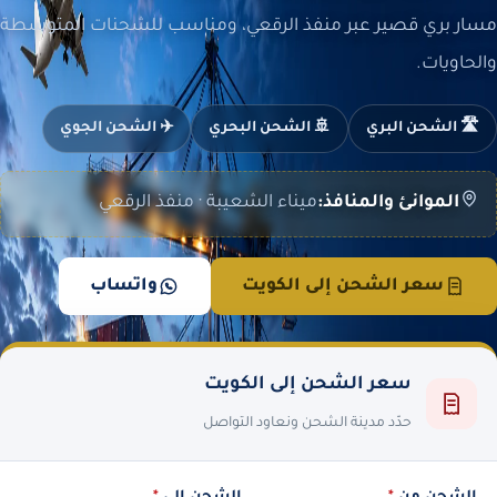
مسار بري قصير عبر منفذ الرقعي، ومناسب للشحنات المتوسطة
والحاويات.
🛣️ الشحن البري
🚢 الشحن البحري
✈️ الشحن الجوي
الموانئ والمنافذ:
ميناء الشعيبة · منفذ الرقعي
سعر الشحن إلى الكويت
واتساب
سعر الشحن إلى الكويت
حدّد مدينة الشحن ونعاود التواصل