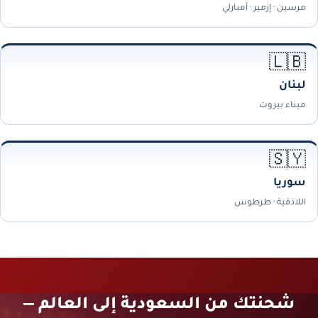
مرسين · إزمير · أمبارلي
🇱🇧
لبنان
ميناء بيروت
🇸🇾
سوريا
اللاذقية · طرطوس
شحنتك من السعودية إلى العالم —