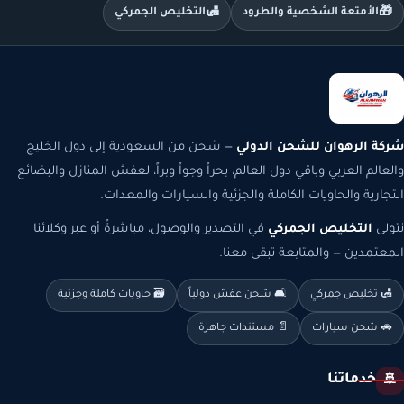
🛃
🎁
الأمتعة الشخصية والطرود
التخليص الجمركي
شركة الرهوان للشحن الدولي
— شحن من السعودية إلى دول الخليج
والعالم العربي وباقي دول العالم، بحراً وجواً وبراً، لعفش المنازل والبضائع
التجارية والحاويات الكاملة والجزئية والسيارات والمعدات.
نتولى
التخليص الجمركي
في التصدير والوصول، مباشرةً أو عبر وكلائنا
المعتمدين — والمتابعة تبقى معنا.
🛃 تخليص جمركي
🛋️ شحن عفش دولياً
🗃️ حاويات كاملة وجزئية
🚗 شحن سيارات
📄 مستندات جاهزة
خدماتنا
🚢