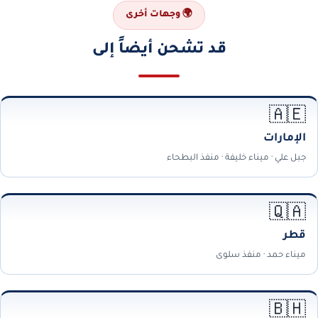
🌍 وجهات أخرى
قد تشحن أيضاً إلى
🇦🇪
الإمارات
جبل علي · ميناء خليفة · منفذ البطحاء
🇶🇦
قطر
ميناء حمد · منفذ سلوى
🇧🇭