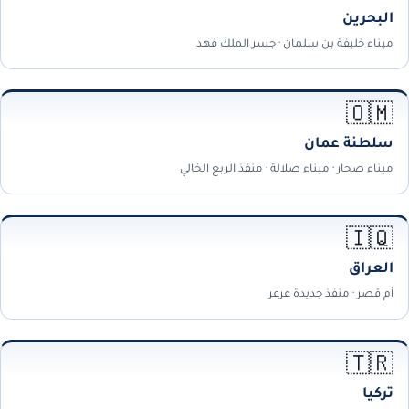
البحرين
ميناء خليفة بن سلمان · جسر الملك فهد
🇴🇲
سلطنة عمان
ميناء صحار · ميناء صلالة · منفذ الربع الخالي
🇮🇶
العراق
أم قصر · منفذ جديدة عرعر
🇹🇷
تركيا