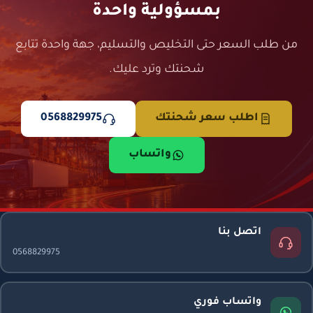
بمسؤولية واحدة
من طلب السعر حتى التخليص والتسليم، جهة واحدة تتابع
شحنتك وترد عليك.
اطلب سعر شحنتك
0568829975
واتساب
اتصل بنا
0568829975
واتساب فوري