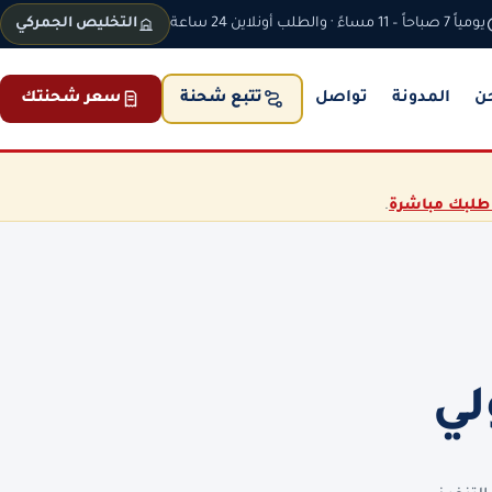
يومياً 7 صباحاً – 11 مساءً · والطلب أونلاين 24 ساعة
التخليص الجمركي
ن
المدونة
تواصل
سعر شحنتك
تتبع شحنة
طلبك مباشرة
.
لي