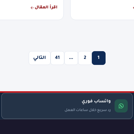
اقرأ المقال
1
2
…
41
التالي
واتساب فوري
رد سريع خلال ساعات العمل