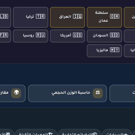
سلطنة
🇱🇧
🇹🇷
🇮🇶
🇴🇲
ن
العراق
تركيا
عمان
🇫🇷
🇷🇺
🇺🇸
🇸🇩
السودان
أمريكا
روسيا
🇲🇾
يا
ماليزيا
🌍
⚖️
حاسبة الوزن الحجمي
مقار