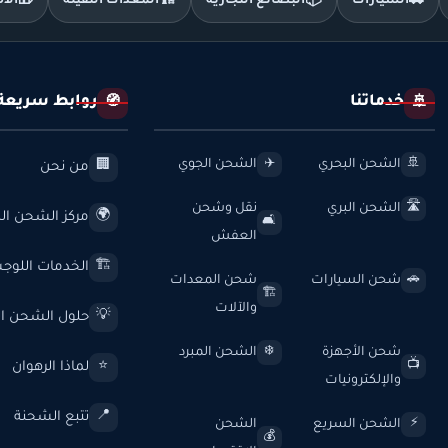
🚗
السيارات
📦
البضائع التجارية
🏗️
المعدات الثقيلة
🎁
الأ
خدماتنا
روابط سريعة
🧭
🚢
الشحن البحري
الشحن الجوي
✈️
🚢
من نحن
🏢
الشحن البري
نقل وشحن
🛣️
مركز الشحن الد
🌍
🛋️
العفش
الخدمات اللوج
🏗️
شحن السيارات
شحن المعدات
🚗
🏗️
والآلات
حلول الشحن ال
💡
شحن الأجهزة
الشحن المبرد
❄️
لماذا الرهوان
⭐
📺
والإلكترونيات
تتبع الشحنة
📍
الشحن السريع
الشحن
⚡
💰