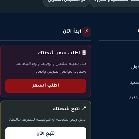
متعة الشخصية والطرود
🛃
التخليص الجمركي
ابدأ الآن
⚡
🧾 اطلب سعر شحنتك
حدّد مدينة الشحن والوجهة ونوع البضاعة،
ولي
ونعاود التواصل بعرض واضح.
ستية
اطلب السعر
ذكية
📍 تتبع شحنتك
أدخل رقم الشحنة أو البوليصة لمعرفة حالتها.
تتبع الآن