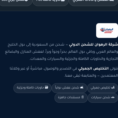
🛋️
العفش والأثاث المنزلي
🗃️
حاوية كاملة FCL
🧩
شحن جزئي LCL
شركة الرهوان للشحن الدولي
— شحن من السعودية إلى دول الخليج
والعالم العربي وباقي دول العالم، بحراً وجواً وبراً، لعفش المنازل والبضائع
التجارية والحاويات الكاملة والجزئية والسيارات والمعدات.
نتولى
التخليص الجمركي
في التصدير والوصول، مباشرةً أو عبر وكلائنا
المعتمدين — والمتابعة تبقى معنا.
🛃 تخليص جمركي
🛋️ شحن عفش دولياً
🗃️ حاويات كاملة وجزئية
🚗 شحن سيارات
📄 مستندات جاهزة