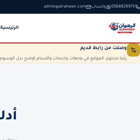
خطَّ إلى المحتوى
0568829975
واتساب
admin@alrahwan.com
الرئيسية
وصلت من رابط قديم
رتّبنا محتوى الموقع في وجهات وخدمات وأقسام أوضح بدل الوسوم الم
أدل