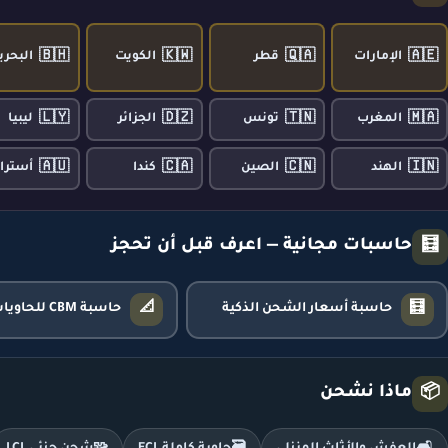
🇧🇭
🇰🇼
🇶🇦
🇦🇪
الإمارات
قطر
الكويت
البحري
🇱🇾
🇩🇿
🇹🇳
🇲🇦
المغرب
تونس
الجزائر
ليبيا
🇦🇺
🇨🇦
🇨🇳
🇮🇳
الهند
الصين
كندا
أسترال
حاسبات مجانية — اعرف قبل أن تحجز
🧮
📐
🧮
حاسبة أسعار الشحن الذكية
حاسبة CBM للحاويات
ماذا نشحن
📦