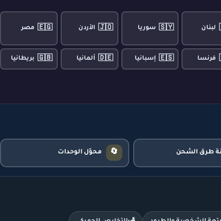
🇪🇬
🇯🇴
🇸🇾
لبنان
سوريا
الأردن
مصر
🇬🇧
🇩🇪
🇪🇸
فرنسا
إسبانيا
ألمانيا
بريطانيا
🔄
نة طرق الشحن
محوّل الوحدات