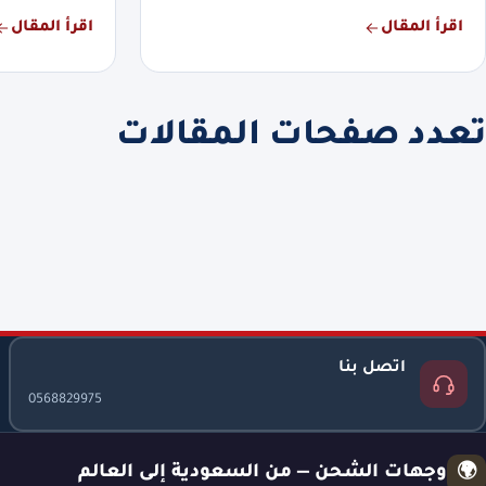
اقرأ المقال
اقرأ المقال
تعدد صفحات المقالات
اتصل بنا
0568829975
وجهات الشحن — من السعودية إلى العالم
🌍