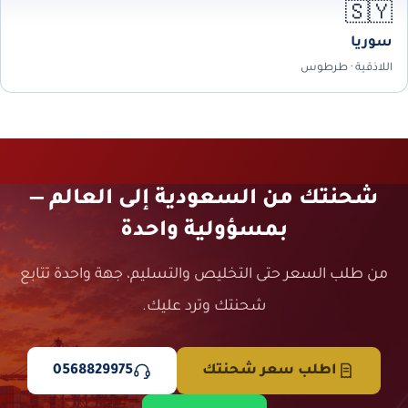
🇸🇾
سوريا
اللاذقية · طرطوس
شحنتك من السعودية إلى العالم —
بمسؤولية واحدة
من طلب السعر حتى التخليص والتسليم، جهة واحدة تتابع
شحنتك وترد عليك.
اطلب سعر شحنتك
0568829975