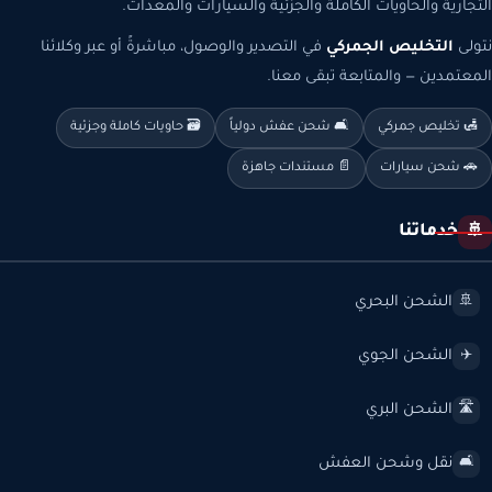
التجارية والحاويات الكاملة والجزئية والسيارات والمعدات.
نتولى
التخليص الجمركي
في التصدير والوصول، مباشرةً أو عبر وكلائنا
المعتمدين — والمتابعة تبقى معنا.
🛃 تخليص جمركي
🛋️ شحن عفش دولياً
🗃️ حاويات كاملة وجزئية
🚗 شحن سيارات
📄 مستندات جاهزة
خدماتنا
🚢
الشحن البحري
🚢
الشحن الجوي
✈️
الشحن البري
🛣️
نقل وشحن العفش
🛋️