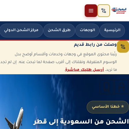
خطَّ إلى المحتوى
الرئيسية
الوجهات
طرق الشحن
مركز الشحن الدولي
وصلت من رابط قديم
رتّبنا محتوى الموقع في وجهات وخدمات وأقسام أوضح بدل
الوسوم المتفرقة، ونقلناك إلى أقرب صفحة لما تبحث عنه. إن لم تجد
ما تريد،
أرسل طلبك مباشرة
.
🇶🇦
⭐ خطنا الأساسي
الشحن من السعودية إلى قطر