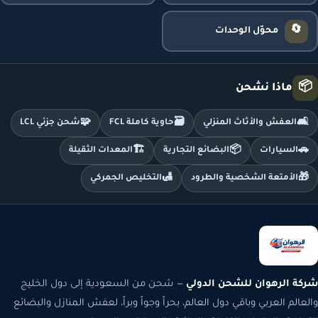
🔄
محوّل الوحدات
📦
ماذا نشحن
🧩
🗃️
🛋️
العفش والأثاث المنزلي
حاوية كاملة FCL
شحن جزئي LCL
🏗️
📦
🚗
السيارات
البضائع التجارية
المعدات الثقيلة
🛃
🎁
الأمتعة الشخصية والطرود
التخليص الجمركي
شركة الرهوان للشحن الدولي
— شحن من السعودية إلى دول الخليج
والعالم العربي وباقي دول العالم، بحراً وجواً وبراً، لعفش المنازل والبضائع