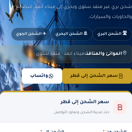
شحن بري عبر منفذ سلوى وبحري إلى ميناء حمد، للبضائع
والحاويات والسيارات.
🛣️ الشحن البري
🚢 الشحن البحري
✈️ الشحن الجوي
الموانئ والمنافذ:
ميناء حمد · منفذ سلوى
سعر الشحن إلى قطر
واتساب
سعر الشحن إلى قطر
حدّد مدينة الشحن ونعاود التواصل