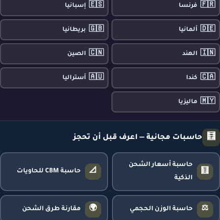
🇪🇸
🇫🇷
فرنسا
إسبانيا
🇬🇧
🇩🇪
ألمانيا
بريطانيا
🇨🇳
🇮🇳
الهند
الصين
🇦🇺
🇨🇦
كندا
أستراليا
🇲🇾
ماليزيا
🧮
حاسبات مجانية — اعرف قبل أن تحجز
حاسبة أسعار الشحن
📐
🧮
حاسبة CBM للحاويات
الذكية
🌍
⚖️
حاسبة الوزن الحجمي
مقارنة طرق الشحن