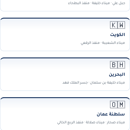
جبل علي · ميناء خليفة · منفذ البطحاء
🇰🇼
الكويت
ميناء الشعيبة · منفذ الرقعي
🇧🇭
البحرين
ميناء خليفة بن سلمان · جسر الملك فهد
🇴🇲
سلطنة عمان
ميناء صحار · ميناء صلالة · منفذ الربع الخالي