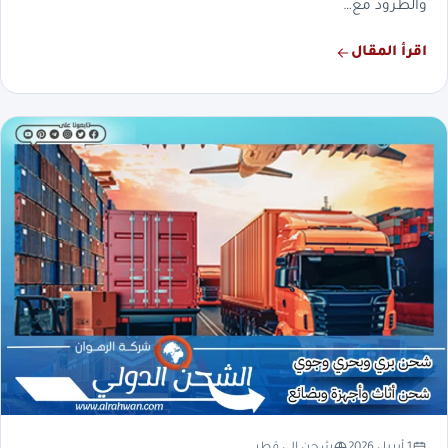
والطرود مع…
اقرأ المقال
1 أبريل 2026
شحن الي قطر