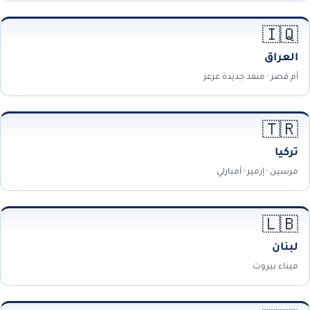
🇮🇶
العراق
أم قصر · منفذ جديدة عرعر
🇹🇷
تركيا
مرسين · إزمير · أمبارلي
🇱🇧
لبنان
ميناء بيروت