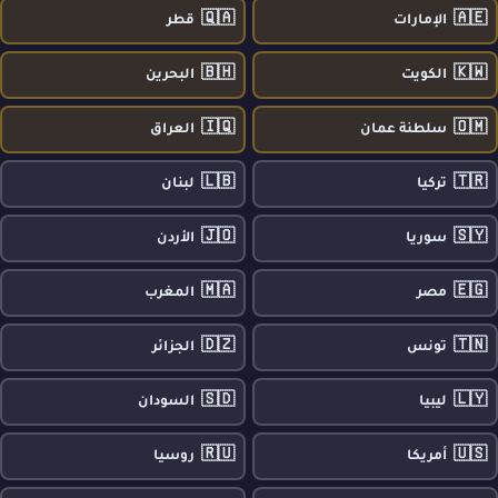
🇶🇦
🇦🇪
الإمارات
قطر
🇧🇭
🇰🇼
الكويت
البحرين
🇮🇶
🇴🇲
سلطنة عمان
العراق
🇱🇧
🇹🇷
تركيا
لبنان
🇯🇴
🇸🇾
سوريا
الأردن
🇲🇦
🇪🇬
مصر
المغرب
🇩🇿
🇹🇳
تونس
الجزائر
🇸🇩
🇱🇾
ليبيا
السودان
🇷🇺
🇺🇸
أمريكا
روسيا