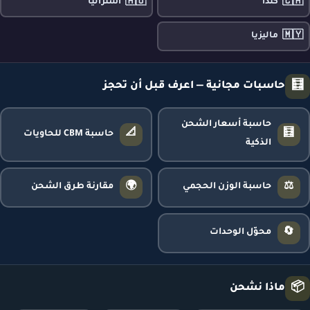
🇦🇺
🇨🇦
كندا
أستراليا
🇲🇾
ماليزيا
🧮
حاسبات مجانية — اعرف قبل أن تحجز
حاسبة أسعار الشحن
📐
🧮
حاسبة CBM للحاويات
الذكية
🌍
⚖️
حاسبة الوزن الحجمي
مقارنة طرق الشحن
🔄
محوّل الوحدات
📦
ماذا نشحن