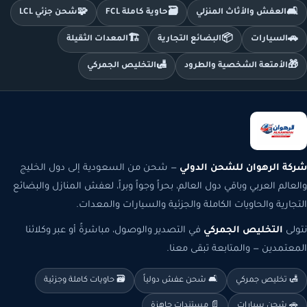
🧩
🗃️
🛋️
العفش والأثاث المنزلي
حاوية كاملة FCL
شحن جزئي LCL
🏗️
📦
🚗
السيارات
البضائع التجارية
المعدات الثقيلة
🛃
🎁
الأمتعة الشخصية والطرود
التخليص الجمركي
شركة الرهوان للشحن الدولي
— شحن من السعودية إلى دول الخليج
والعالم العربي وباقي دول العالم، بحراً وجواً وبراً، لعفش المنازل والبضائع
التجارية والحاويات الكاملة والجزئية والسيارات والمعدات.
نتولى
التخليص الجمركي
في التصدير والوصول، مباشرةً أو عبر وكلائنا
المعتمدين — والمتابعة تبقى معنا.
🛃 تخليص جمركي
🛋️ شحن عفش دولياً
🗃️ حاويات كاملة وجزئية
🚗 شحن سيارات
📄 مستندات جاهزة