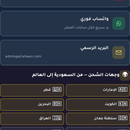
واتساب فوري
رد سريع خلال ساعات العمل
البريد الرسمي
admin@alrahwan.com
🌍
وجهات الشحن — من السعودية إلى العالم
🇶🇦
🇦🇪
الإمارات
قطر
🇧🇭
🇰🇼
الكويت
البحرين
🇮🇶
🇴🇲
سلطنة عمان
العراق