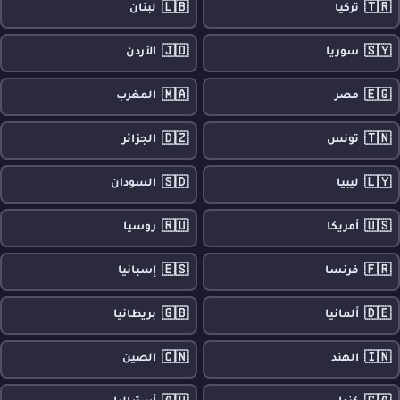
🇱🇧
🇹🇷
تركيا
لبنان
🇯🇴
🇸🇾
سوريا
الأردن
🇲🇦
🇪🇬
مصر
المغرب
🇩🇿
🇹🇳
تونس
الجزائر
🇸🇩
🇱🇾
ليبيا
السودان
🇷🇺
🇺🇸
أمريكا
روسيا
🇪🇸
🇫🇷
فرنسا
إسبانيا
🇬🇧
🇩🇪
ألمانيا
بريطانيا
🇨🇳
🇮🇳
الهند
الصين