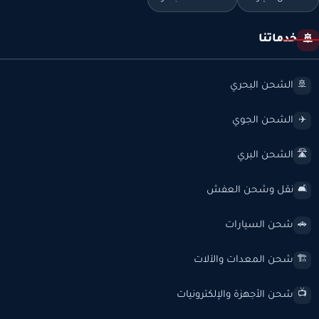
خدماتنا
🚢
الشحن البحري
🚢
الشحن الجوي
✈️
الشحن البري
🛣️
نقل وشحن العفش
🛋️
شحن السيارات
🚗
شحن المعدات والآلات
🏗️
شحن الأجهزة والإلكترونيات
📺