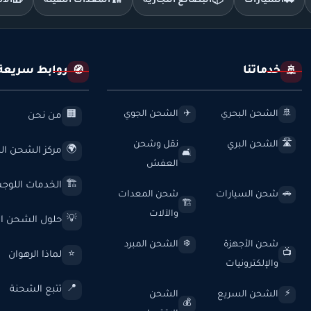
🚗
السيارات
📦
البضائع التجارية
🏗️
المعدات الثقيلة
🎁
الأ
خدماتنا
روابط سريعة
🧭
🚢
الشحن البحري
الشحن الجوي
✈️
🚢
من نحن
🏢
الشحن البري
نقل وشحن
🛣️
مركز الشحن الد
🌍
🛋️
العفش
الخدمات اللوج
🏗️
شحن السيارات
شحن المعدات
🚗
🏗️
والآلات
حلول الشحن ال
💡
شحن الأجهزة
الشحن المبرد
❄️
لماذا الرهوان
⭐
📺
والإلكترونيات
تتبع الشحنة
📍
الشحن السريع
الشحن
⚡
💰