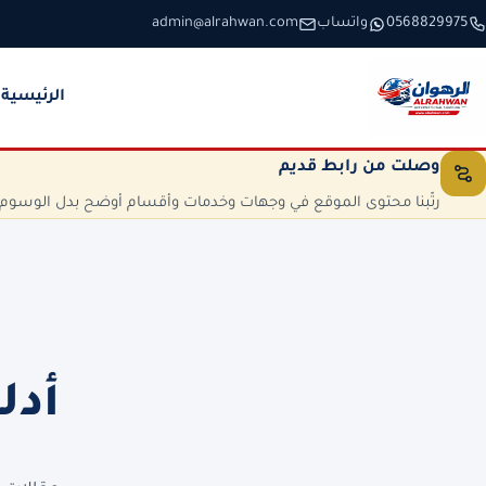
خطَّ إلى المحتوى
0568829975
واتساب
admin@alrahwan.com
الرئيسية
وصلت من رابط قديم
رتّبنا محتوى الموقع في وجهات وخدمات وأقسام أوضح بدل الوسوم الم
أدل