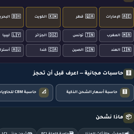
🇧🇭
🇰🇼
🇶🇦
🇦🇪
الإمارات
قطر
الكويت
البحري
🇱🇾
🇩🇿
🇹🇳
🇲🇦
المغرب
تونس
الجزائر
ليبيا
🇦🇺
🇨🇦
🇨🇳
🇮🇳
الهند
الصين
كندا
أسترال
حاسبات مجانية — اعرف قبل أن تحجز
🧮
📐
🧮
حاسبة أسعار الشحن الذكية
حاسبة CBM للحاويات
ماذا نشحن
📦