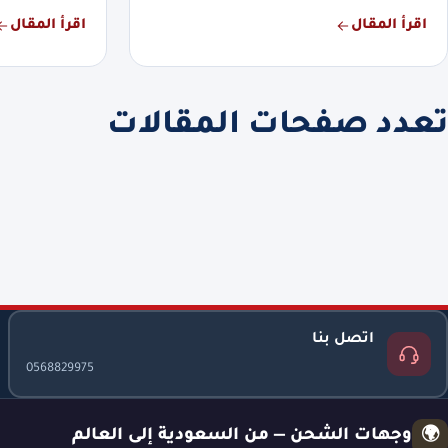
اقرأ المقال
اقرأ المقال
تعدد صفحات المقالات
اتصل بنا
0568829975
وجهات الشحن — من السعودية إلى العالم
🌍