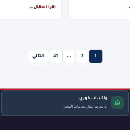
اقرأ المقال
1
2
…
41
التالي
واتساب فوري
رد سريع خلال ساعات العمل