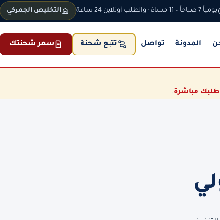
يومياً 7 صباحاً – 11 مساءً · والطلب أونلاين 24 ساعة
التخليص الجمركي
ن
المدونة
تواصل
سعر شحنتك
تتبع شحنة
طلبك مباشرة
.
لي