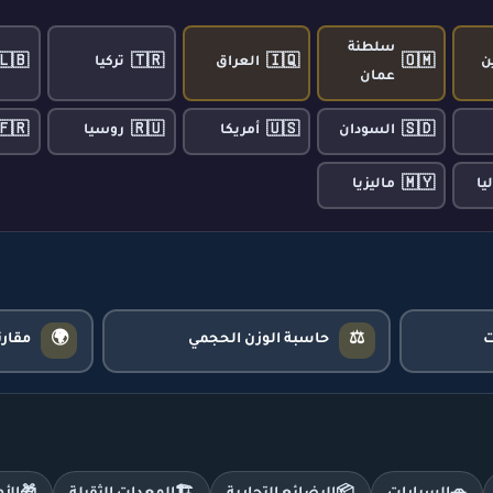
سلطنة
🇱🇧
🇹🇷
🇮🇶
🇴🇲
ن
العراق
تركيا
عمان
🇫🇷
🇷🇺
🇺🇸
🇸🇩
السودان
أمريكا
روسيا
🇲🇾
يا
ماليزيا
🌍
⚖️
حاسبة الوزن الحجمي
مقار