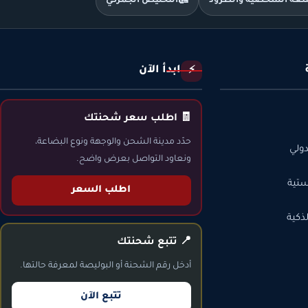
متعة الشخصية والطرود
🛃
التخليص الجمركي
ابدأ الآن
⚡
🧾 اطلب سعر شحنتك
حدّد مدينة الشحن والوجهة ونوع البضاعة،
ولي
ونعاود التواصل بعرض واضح.
ستية
اطلب السعر
ذكية
📍 تتبع شحنتك
أدخل رقم الشحنة أو البوليصة لمعرفة حالتها.
تتبع الآن