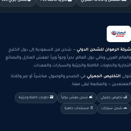
🛋️
العفش والأثاث المنزلي
🗃️
حاوية كاملة FCL
🧩
شحن جزئي LCL
شركة الرهوان للشحن الدولي
— شحن من السعودية إلى دول الخليج
والعالم العربي وباقي دول العالم، بحراً وجواً وبراً، لعفش المنازل والبضائع
التجارية والحاويات الكاملة والجزئية والسيارات والمعدات.
نتولى
التخليص الجمركي
في التصدير والوصول، مباشرةً أو عبر وكلائنا
المعتمدين — والمتابعة تبقى معنا.
🛃 تخليص جمركي
🛋️ شحن عفش دولياً
🗃️ حاويات كاملة وجزئية
🚗 شحن سيارات
📄 مستندات جاهزة