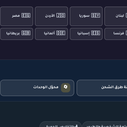
🇪🇬
🇯🇴
🇸🇾
لبنان
سوريا
الأردن
مصر
🇬🇧
🇩🇪
🇪🇸
فرنسا
إسبانيا
ألمانيا
بريطانيا
🔄
نة طرق الشحن
محوّل الوحدات