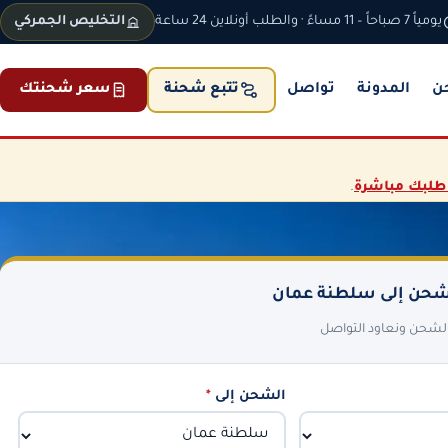
يومياً 7 صباحاً – 11 مساءً · والطلب أونلاين 24 ساعة
التخليص الجمركي
ن
المدونة
تواصل
سعر شحنتك
تتبع شحنة
طلبك مباشرة
.
حن إلى سلطنة عمان
 الشحن ونعاود التواصل
الشحن إلى
*