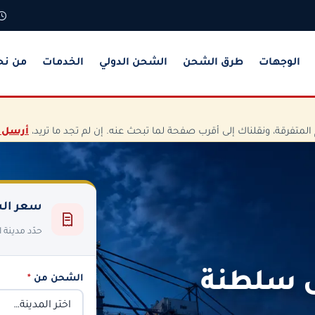
الوجهات
طرق الشحن
الشحن الدولي
الخدمات
من نح
تفرقة، ونقلناك إلى أقرب صفحة لما تبحث عنه. إن لم تجد ما تريد،
أرسل 
سعر الش
حدّد مدينة
ى سلطنة
الشحن من
*