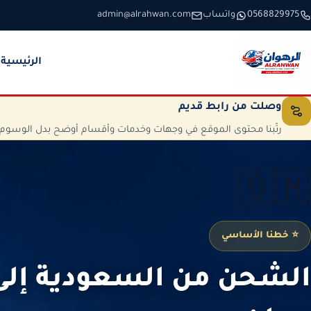
خطَّ إلى المحتوى
0568829975
واتساب
admin@alrahwan.com
الرئيسية
وصلت من رابط قديم
رتّبنا محتوى الموقع في وجهات وخدمات وأقسام أوضح بدل الوسوم الم
🇴🇲
⭐ خطنا الأساسي
الشحن من السعودية إل