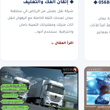
◈ إتقان الفك والتغليف
سلطنة عمان | 0568829975 ◈
شركة نقل عفش من الرياض الي سلطنة
عمان تمنحك الثقة الكاملة مع الرهوان لنقل
ة عمان
أثاث منزلك ومقتنياتك الثمينة بأمان
 آمناً للأثاث
واحترافية. نستخدم أجود…
بمعايير
اقرأ المقال