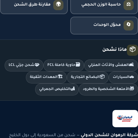
🌍
⚖️
حاسبة الوزن الحجمي
مقارنة طرق الشحن
🔄
محوّل الوحدات
📦
ماذا نشحن
🧩
🗃️
🛋️
العفش والأثاث المنزلي
حاوية كاملة FCL
شحن جزئي LCL
🏗️
📦
🚗
السيارات
البضائع التجارية
المعدات الثقيلة
🛃
🎁
الأمتعة الشخصية والطرود
التخليص الجمركي
شركة الرهوان للشحن الدولي
— شحن من السعودية إلى دول الخليج