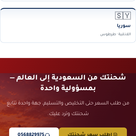
🇸🇾
سوريا
اللاذقية · طرطوس
شحنتك من السعودية إلى العالم —
بمسؤولية واحدة
من طلب السعر حتى التخليص والتسليم، جهة واحدة تتابع
شحنتك وترد عليك.
اطلب سعر شحنتك
0568829975