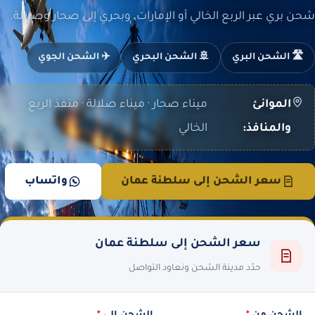
شحن بري عبر الربع الخالي أو الإمارات، وبحري إلى صحار وصلالة.
🛣️ الشحن البري
🚢 الشحن البحري
✈️ الشحن الجوي
الموانئ
ميناء صحار · ميناء صلالة · منفذ الربع
والمنافذ:
الخالي
سعر الشحن إلى سلطنة عمان
واتساب
سعر الشحن إلى سلطنة عمان
حدّد مدينة الشحن ونعاود التواصل