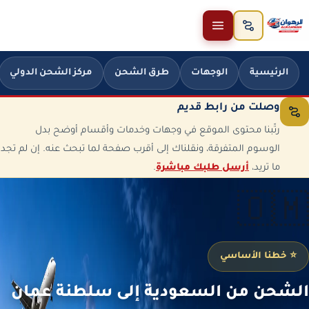
خطَّ إلى المحتوى
الرئيسية
الوجهات
طرق الشحن
مركز الشحن الدولي
وصلت من رابط قديم
رتّبنا محتوى الموقع في وجهات وخدمات وأقسام أوضح بدل
الوسوم المتفرقة، ونقلناك إلى أقرب صفحة لما تبحث عنه. إن لم تجد
ما تريد،
أرسل طلبك مباشرة
.
🇴🇲
⭐ خطنا الأساسي
الشحن من السعودية إلى سلطنة عمان