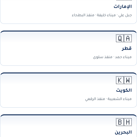
الإمارات
جبل علي · ميناء خليفة · منفذ البطحاء
🇶🇦
قطر
ميناء حمد · منفذ سلوى
🇰🇼
الكويت
ميناء الشعيبة · منفذ الرقعي
🇧🇭
البحرين