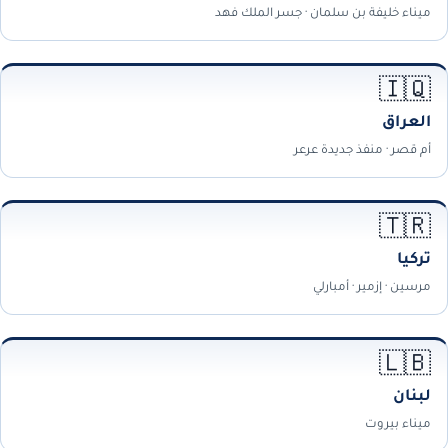
ميناء خليفة بن سلمان · جسر الملك فهد
🇮🇶
العراق
أم قصر · منفذ جديدة عرعر
🇹🇷
تركيا
مرسين · إزمير · أمبارلي
🇱🇧
لبنان
ميناء بيروت