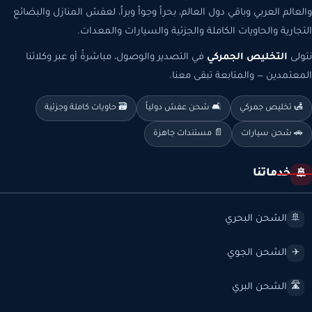
والعالم العربي وباقي دول العالم، بحراً وجواً وبراً، لعفش المنازل والبضائع
التجارية والحاويات الكاملة والجزئية والسيارات والمعدات.
نتولى
التخليص الجمركي
في التصدير والوصول، مباشرةً أو عبر وكلائنا
المعتمدين — والمتابعة تبقى معنا.
🛃 تخليص جمركي
🛋️ شحن عفش دولياً
🗃️ حاويات كاملة وجزئية
🚗 شحن سيارات
📄 مستندات جاهزة
خدماتنا
🚢
الشحن البحري
🚢
الشحن الجوي
✈️
الشحن البري
🛣️