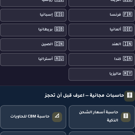
🇷🇺
🇺🇸
أمريكا
روسيا
🇪🇸
🇫🇷
فرنسا
إسبانيا
🇬🇧
🇩🇪
ألمانيا
بريطانيا
🇨🇳
🇮🇳
الهند
الصين
🇦🇺
🇨🇦
كندا
أستراليا
🇲🇾
ماليزيا
🧮
حاسبات مجانية — اعرف قبل أن تحجز
حاسبة أسعار الشحن
📐
🧮
حاسبة CBM للحاويات
الذكية