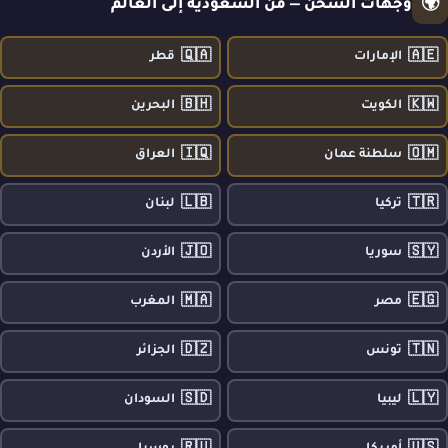
🌍
وجهات الشحن — من السعودية إلى العالم
🇶🇦
🇦🇪
الإمارات
قطر
🇧🇭
🇰🇼
الكويت
البحرين
🇮🇶
🇴🇲
سلطنة عمان
العراق
🇱🇧
🇹🇷
تركيا
لبنان
🇯🇴
🇸🇾
سوريا
الأردن
🇲🇦
🇪🇬
مصر
المغرب
🇩🇿
🇹🇳
تونس
الجزائر
🇸🇩
🇱🇾
ليبيا
السودان