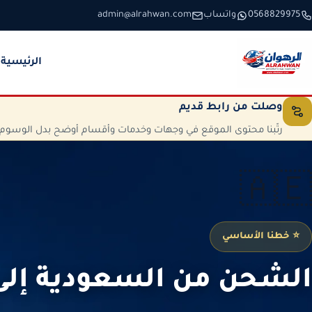
خطَّ إلى المحتوى
0568829975
واتساب
admin@alrahwan.com
الرئيسية
وصلت من رابط قديم
رتّبنا محتوى الموقع في وجهات وخدمات وأقسام أوضح بدل الوسوم الم
🇦🇪
⭐ خطنا الأساسي
الشحن من السعودية إلى 