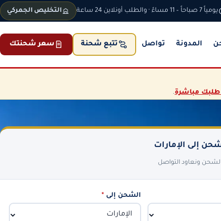
يومياً 7 صباحاً – 11 مساءً · والطلب أونلاين 24 ساعة
التخليص الجمركي
ن
المدونة
تواصل
سعر شحنتك
تتبع شحنة
طلبك مباشرة
.
حن إلى الإمارات
 الشحن ونعاود التواصل
الشحن إلى
*