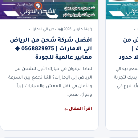
ات
14 مارس 2026
شحن الي الامارات
ش من
افضل شركة شحن من الرياض
 |
الي الامارات | 0568829975 ◈
معايير عالمية للجودة
عودية الي
لماذا الرهوان هي خيارك الأول للشحن من
يديك لتجربة
الرياض إلى الإمارات؟ لأننا نجمع بين السرعة
). نبرع في
والأمان في نقل العفش والسيارات (براً
وجواً). نقدم…
اقرأ المقال