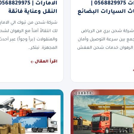
الى الامارات 0568829975 |
ث السيارات البضائع
النقل وعناية فائقة
شركة شحن من تبوك الي الاما
شركة شحن بري من الرياض
لك انتقالاً آمناً مع الرهوان لشح
تجمع بين سرعة التوصيل وأمان
والمنقولات (براً وجواً) عبر أح
 الرهوان خدمات شحن العفش
المجهزة. نبتكر…
اقرأ المقال