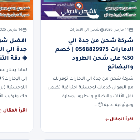
14 مارس 2026
شحن الي الامارات
14 مارس 2026
شركة شحن من جدة الي
افضل شرك
الامارات 0568829975 | خصم
30% على شحن الطرود
◈ دقة التن
والبضائع
لماذا يختار ع
شركة شحن من جدة الي الامارات توفر لك
إلى الإمارات؟ 
مع الرهوان خدمات لوجستية احترافية تضمن
اللوجستية (براً
نقل الأثاث والبضائع والطرود بمهارة
فك وتركيب الأ
وموثوقية عالية 📦.…
اقرأ المقال
اقرأ المقال