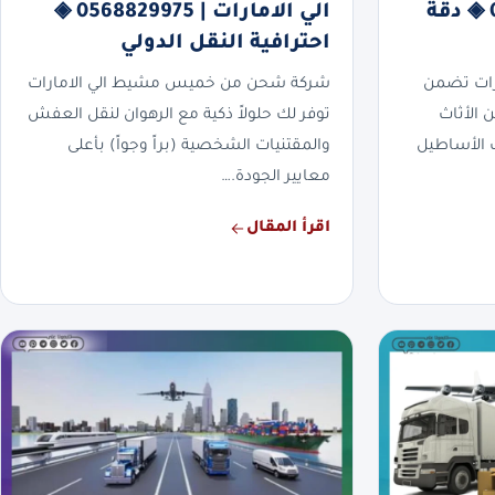
الامارات | 0568829975 ◈ دقة
الي الامارات | 0568829975 ◈
احترافية النقل الدولي
رات تضمن
شركة شحن من خميس مشيط الي الامارات
ن الأثاث
توفر لك حلولاً ذكية مع الرهوان لنقل العفش
دث الأساطيل
والمقتنيات الشخصية (براً وجواً) بأعلى
معايير الجودة.…
اقرأ المقال