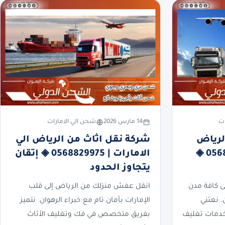
ات
14 مارس 2026
شحن الي الامارات
لرياض
شركة نقل اثاث من الرياض الي
الي الامارات | 0568829975 ◈
الامارات | 0568829975 ◈ إتقان
يتجاوز الحدود
 كافة مدن
انقل عفش منزلك من الرياض إلى قلب
. نعتني
الإمارات بأمان تام مع خبراء الرهوان. نتميز
خدمات تغليف
بفريق متخصص في فك وتغليف الأثاث