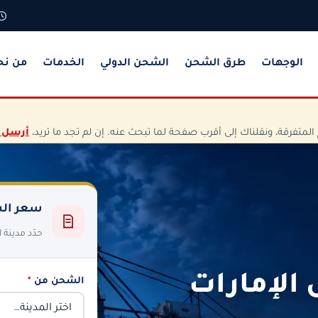
الوجهات
طرق الشحن
الشحن الدولي
الخدمات
من نح
تفرقة، ونقلناك إلى أقرب صفحة لما تبحث عنه. إن لم تجد ما تريد،
أرسل 
سعر الش
حدّد مدينة
الإمارات
الشحن من
*