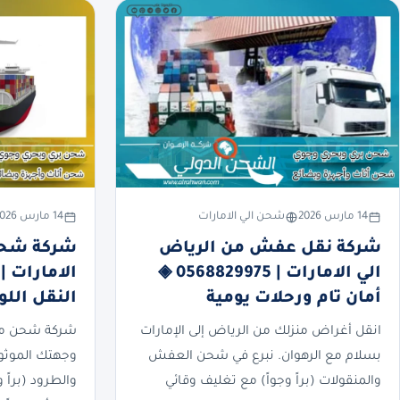
14 مارس 2026
شحن الي الامارات
14 مارس 2026
شركة نقل عفش من الرياض
شركة شحن
الي الامارات | 0568829975 ◈
أمان تام ورحلات يومية
النقل الل
انقل أغراض منزلك من الرياض إلى الإمارات
شركة شحن من 
بسلام مع الرهوان. نبرع في شحن العفش
وجهتك الموثوق
والمنقولات (براً وجواً) مع تغليف وقائي
والطرود (براً 