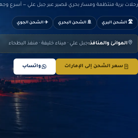
رحلات برية منتظمة ومسار بحري قصير عبر جبل علي — أسرع وجهاتن
🛣️ الشحن البري
🚢 الشحن البحري
✈️ الشحن الجوي
الموانئ والمنافذ:
جبل علي · ميناء خليفة · منفذ البطحاء
سعر الشحن إلى الإمارات
واتساب