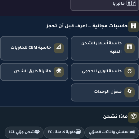
🇲🇾
ماليزيا
🧮
حاسبات مجانية — اعرف قبل أن تحجز
حاسبة أسعار الشحن
📐
🧮
حاسبة CBM للحاويات
الذكية
🌍
⚖️
حاسبة الوزن الحجمي
مقارنة طرق الشحن
🔄
محوّل الوحدات
📦
ماذا نشحن
🧩
🗃️
🛋️
العفش والأثاث المنزلي
حاوية كاملة FCL
شحن جزئي LCL