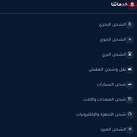
خدماتنا
🚢
الشحن البحري
🚢
الشحن الجوي
✈️
الشحن البري
🛣️
نقل وشحن العفش
🛋️
شحن السيارات
🚗
شحن المعدات والآلات
🏗️
شحن الأجهزة والإلكترونيات
📺
الشحن المبرد
❄️