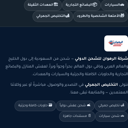
🏗️
📦
🚗
السيارات
البضائع التجارية
المعدات الثقيلة
🛃
🎁
الأمتعة الشخصية والطرود
التخليص الجمركي
شركة الرهوان للشحن الدولي
— شحن من السعودية إلى دول الخليج
والعالم العربي وباقي دول العالم، بحراً وجواً وبراً، لعفش المنازل والبضائع
التجارية والحاويات الكاملة والجزئية والسيارات والمعدات.
نتولى
التخليص الجمركي
في التصدير والوصول، مباشرةً أو عبر وكلائنا
المعتمدين — والمتابعة تبقى معنا.
🛃 تخليص جمركي
🛋️ شحن عفش دولياً
🗃️ حاويات كاملة وجزئية
🚗 شحن سيارات
📄 مستندات جاهزة