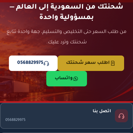
شحنتك من السعودية إلى العالم —
بمسؤولية واحدة
من طلب السعر حتى التخليص والتسليم، جهة واحدة تتابع
شحنتك وترد عليك.
اطلب سعر شحنتك
0568829975
واتساب
اتصل بنا
0568829975