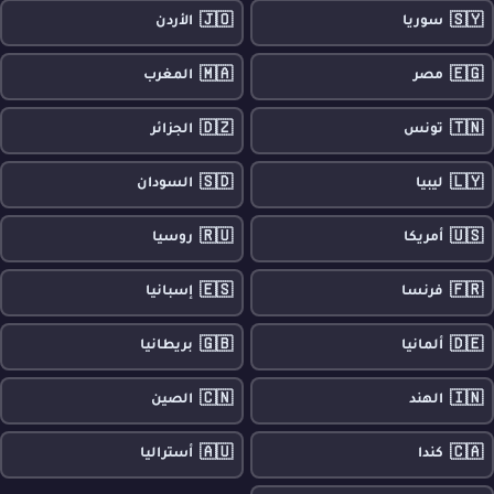
🇯🇴
🇸🇾
سوريا
الأردن
🇲🇦
🇪🇬
مصر
المغرب
🇩🇿
🇹🇳
تونس
الجزائر
🇸🇩
🇱🇾
ليبيا
السودان
🇷🇺
🇺🇸
أمريكا
روسيا
🇪🇸
🇫🇷
فرنسا
إسبانيا
🇬🇧
🇩🇪
ألمانيا
بريطانيا
🇨🇳
🇮🇳
الهند
الصين
🇦🇺
🇨🇦
كندا
أستراليا