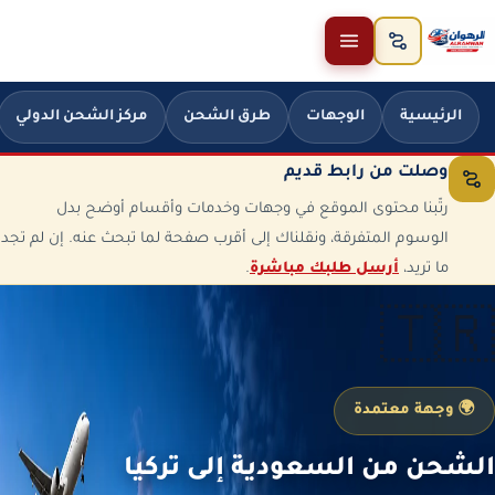
خطَّ إلى المحتوى
الرئيسية
الوجهات
طرق الشحن
مركز الشحن الدولي
وصلت من رابط قديم
رتّبنا محتوى الموقع في وجهات وخدمات وأقسام أوضح بدل
الوسوم المتفرقة، ونقلناك إلى أقرب صفحة لما تبحث عنه. إن لم تجد
ما تريد،
أرسل طلبك مباشرة
.
🇹🇷
🌍 وجهة معتمدة
الشحن من السعودية إلى تركيا