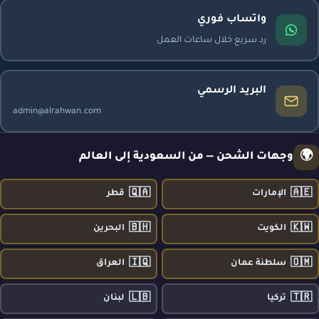
واتساب فوري
رد سريع خلال ساعات العمل
البريد الرسمي
admin@alrahwan.com
🌍
وجهات الشحن — من السعودية إلى العالم
🇶🇦
🇦🇪
الإمارات
قطر
🇧🇭
🇰🇼
الكويت
البحرين
🇮🇶
🇴🇲
سلطنة عمان
العراق
🇱🇧
🇹🇷
تركيا
لبنان