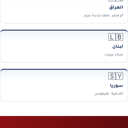
العراق
أم قصر · منفذ جديدة عرعر
🇱🇧
لبنان
ميناء بيروت
🇸🇾
سوريا
اللاذقية · طرطوس