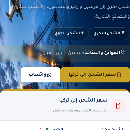
شحن بحري إلى مرسين وإزمير وإستانبول، والأنسب للحاويات
والبضائع التجارية.
🚢 الشحن البحري
✈️ الشحن الجوي
الموانئ والمنافذ:
مرسين · إزمير · أمبارلي
سعر الشحن إلى تركيا
واتساب
سعر الشحن إلى تركيا
حدّد مدينة الشحن ونعاود التواصل