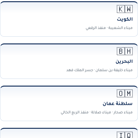
🇰🇼
الكويت
ميناء الشعيبة · منفذ الرقعي
🇧🇭
البحرين
ميناء خليفة بن سلمان · جسر الملك فهد
🇴🇲
سلطنة عمان
ميناء صحار · ميناء صلالة · منفذ الربع الخالي
🇮🇶