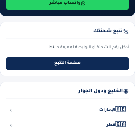
واتساب مباشر
تتبع شحنتك
أدخل رقم الشحنة أو البوليصة لمعرفة حالتها.
صفحة التتبع
الخليج ودول الجوار
🇦🇪
الإمارات
🇶🇦
قطر