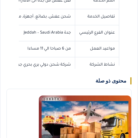
اسم الخدمة
نقل عفش من جدة الى الامارات
تفاصيل الخدمة
شحن عفش، بضائع، أجهزة، معدات، وجم
عنوان الفرع الرئيسي
جدة Jeddah – Saudi Arabia
مواعيد العمل
من 6 صباحا الي 11 مساءا
نشاط الشركة
شركة شحن دولي بري بحري جوي
محتوى ذو صلة
رقم الجوال
0568829975
رقم الواتس اب
0568829975