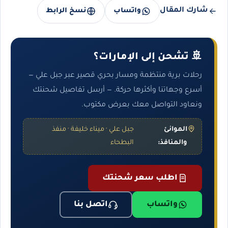
شارك المقال
واتساب
نسخ الرابط
🚢 تشحن إلى الإمارات؟
رحلات برية منتظمة ومسار بحري قصير عبر جبل علي —
أسرع وجهاتنا وأكثرها حركة. — أرسل تفاصيل شحنتك
ونعاود التواصل معك بعرض مكتوب.
الموانئ
جبل علي · ميناء خليفة · منفذ
والمنافذ:
البطحاء
اطلب سعر شحنتك
واتساب
اتصل بنا