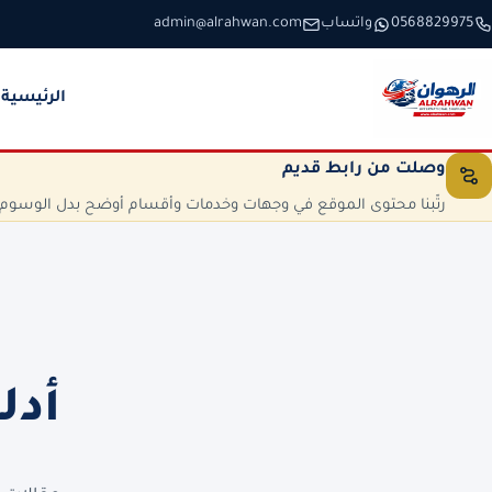
خطَّ إلى المحتوى
0568829975
واتساب
admin@alrahwan.com
الرئيسية
وصلت من رابط قديم
رتّبنا محتوى الموقع في وجهات وخدمات وأقسام أوضح بدل الوسوم الم
أدل