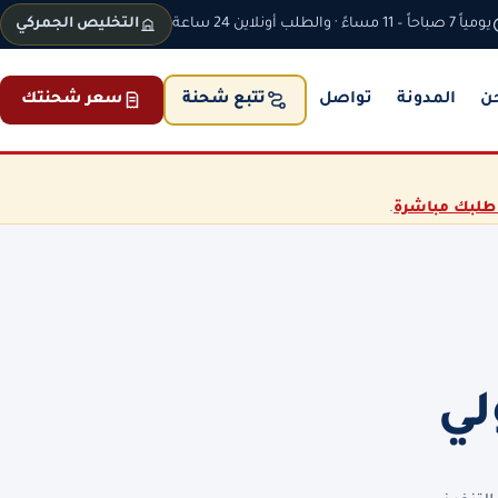
يومياً 7 صباحاً – 11 مساءً · والطلب أونلاين 24 ساعة
التخليص الجمركي
ن
المدونة
تواصل
سعر شحنتك
تتبع شحنة
طلبك مباشرة
.
لي