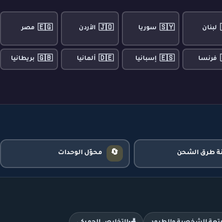
🇪🇬
🇯🇴
🇸🇾
لبنان
سوريا
الأردن
مصر
🇬🇧
🇩🇪
🇪🇸
فرنسا
إسبانيا
ألمانيا
بريطانيا
🔄
نة طرق الشحن
محوّل الوحدات