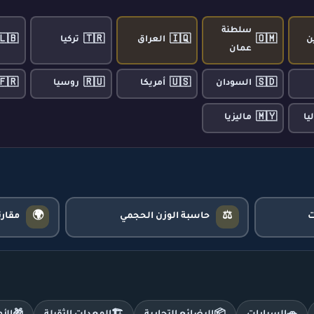
سلطنة
🇱🇧
🇹🇷
🇮🇶
🇴🇲
ن
العراق
تركيا
عمان
🇫🇷
🇷🇺
🇺🇸
🇸🇩
السودان
أمريكا
روسيا
🇲🇾
يا
ماليزيا
🌍
⚖️
حاسبة الوزن الحجمي
مقار