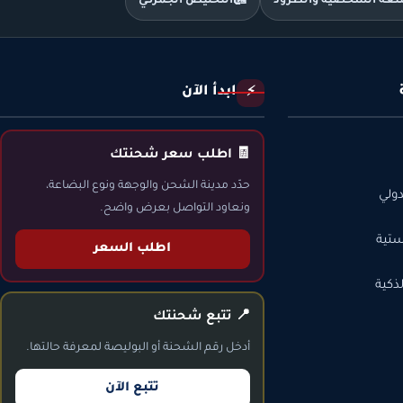
متعة الشخصية والطرود
🛃
التخليص الجمركي
ابدأ الآن
⚡
🧾 اطلب سعر شحنتك
حدّد مدينة الشحن والوجهة ونوع البضاعة،
ولي
ونعاود التواصل بعرض واضح.
ستية
اطلب السعر
ذكية
📍 تتبع شحنتك
أدخل رقم الشحنة أو البوليصة لمعرفة حالتها.
تتبع الآن