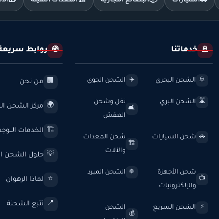
🚗
السيارات
📦
البضائع التجارية
🏗️
المعدات الثقيلة
🎁
الأ
خدماتنا
روابط سريعة
🧭
🚢
الشحن البحري
الشحن الجوي
✈️
🚢
من نحن
🏢
الشحن البري
نقل وشحن
🛣️
مركز الشحن الد
🌍
🛋️
العفش
الخدمات اللوج
🏗️
شحن السيارات
شحن المعدات
🚗
🏗️
والآلات
حلول الشحن ال
💡
شحن الأجهزة
الشحن المبرد
❄️
لماذا الرهوان
⭐
📺
والإلكترونيات
تتبع الشحنة
📍
الشحن السريع
الشحن
⚡
💰