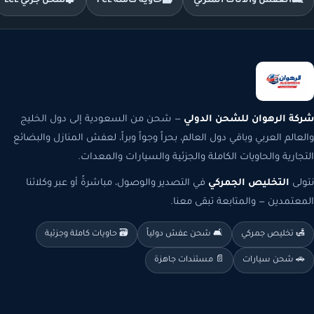
🛋️
العفش والأثاث المنزلي
🗃️
حاوية كاملة FCL
🧩
شحن جزئي LCL
شركة الرهوان للشحن الدولي
— شحن من السعودية إلى دول الخليج
والعالم العربي وباقي دول العالم، بحراً وجواً وبراً، لعفش المنازل والبضائع
التجارية والحاويات الكاملة والجزئية والسيارات والمعدات.
نتولى
التخليص الجمركي
في التصدير والوصول، مباشرةً أو عبر وكلائنا
المعتمدين — والمتابعة تبقى معنا.
🛃 تخليص جمركي
🛋️ شحن عفش دولياً
🗃️ حاويات كاملة وجزئية
🚗 شحن سيارات
📄 مستندات جاهزة