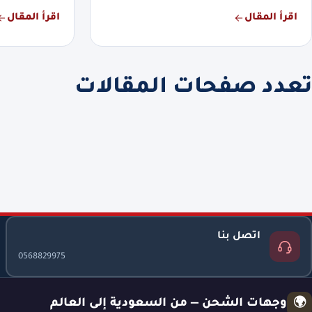
اقرأ المقال
اقرأ المقال
تعدد صفحات المقالات
اتصل بنا
0568829975
وجهات الشحن — من السعودية إلى العالم
🌍