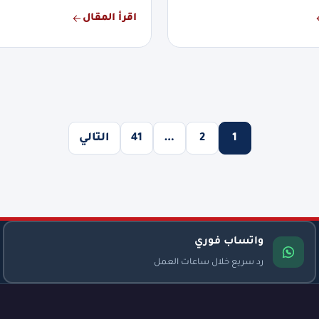
اقرأ المقال
1
2
…
41
التالي
واتساب فوري
رد سريع خلال ساعات العمل