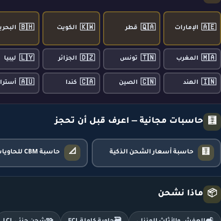
🇧🇭
🇰🇼
🇶🇦
🇦🇪
الإمارات
قطر
الكويت
البحري
🇱🇾
🇩🇿
🇹🇳
🇲🇦
المغرب
تونس
الجزائر
ليبيا
🇦🇺
🇨🇦
🇨🇳
🇮🇳
الهند
الصين
كندا
أسترال
حاسبات مجانية — اعرف قبل أن تحجز
🧮
📐
🧮
حاسبة أسعار الشحن الذكية
حاسبة CBM للحاويات
ماذا نشحن
📦