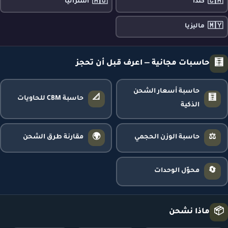
🇦🇺
🇨🇦
كندا
أستراليا
🇲🇾
ماليزيا
🧮
حاسبات مجانية — اعرف قبل أن تحجز
حاسبة أسعار الشحن
📐
🧮
حاسبة CBM للحاويات
الذكية
🌍
⚖️
حاسبة الوزن الحجمي
مقارنة طرق الشحن
🔄
محوّل الوحدات
📦
ماذا نشحن