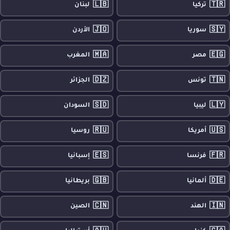
🇱🇧
🇹🇷
تركيا
لبنان
🇯🇴
🇸🇾
سوريا
الأردن
🇲🇦
🇪🇬
مصر
المغرب
🇩🇿
🇹🇳
تونس
الجزائر
🇸🇩
🇱🇾
ليبيا
السودان
🇷🇺
🇺🇸
أمريكا
روسيا
🇪🇸
🇫🇷
فرنسا
إسبانيا
🇬🇧
🇩🇪
ألمانيا
بريطانيا
🇨🇳
🇮🇳
الهند
الصين