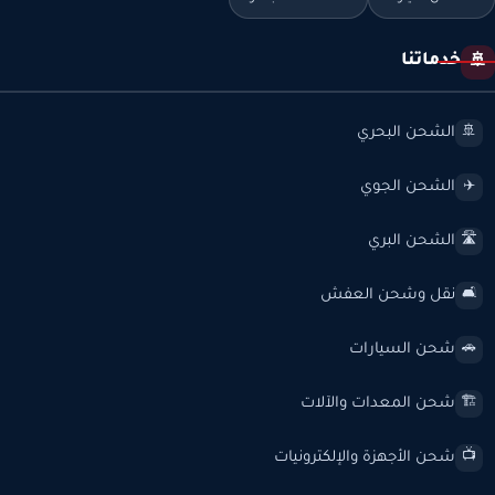
خدماتنا
🚢
الشحن البحري
🚢
الشحن الجوي
✈️
الشحن البري
🛣️
نقل وشحن العفش
🛋️
شحن السيارات
🚗
شحن المعدات والآلات
🏗️
شحن الأجهزة والإلكترونيات
📺