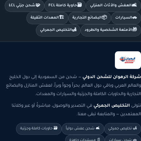
🧩
🗃️
🛋️
العفش والأثاث المنزلي
حاوية كاملة FCL
شحن جزئي LCL
🏗️
📦
🚗
السيارات
البضائع التجارية
المعدات الثقيلة
🛃
🎁
الأمتعة الشخصية والطرود
التخليص الجمركي
شركة الرهوان للشحن الدولي
— شحن من السعودية إلى دول الخليج
والعالم العربي وباقي دول العالم، بحراً وجواً وبراً، لعفش المنازل والبضائع
التجارية والحاويات الكاملة والجزئية والسيارات والمعدات.
نتولى
التخليص الجمركي
في التصدير والوصول، مباشرةً أو عبر وكلائنا
المعتمدين — والمتابعة تبقى معنا.
🛃 تخليص جمركي
🛋️ شحن عفش دولياً
🗃️ حاويات كاملة وجزئية
🚗 شحن سيارات
📄 مستندات جاهزة