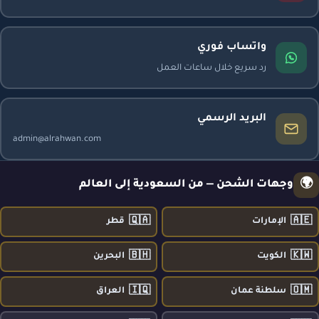
واتساب فوري
رد سريع خلال ساعات العمل
البريد الرسمي
admin@alrahwan.com
🌍
وجهات الشحن — من السعودية إلى العالم
🇶🇦
🇦🇪
الإمارات
قطر
🇧🇭
🇰🇼
الكويت
البحرين
🇮🇶
🇴🇲
سلطنة عمان
العراق