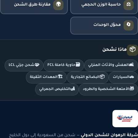
🌍
⚖️
حاسبة الوزن الحجمي
مقارنة طرق الشحن
🔄
محوّل الوحدات
📦
ماذا نشحن
🧩
🗃️
🛋️
العفش والأثاث المنزلي
حاوية كاملة FCL
شحن جزئي LCL
🏗️
📦
🚗
السيارات
البضائع التجارية
المعدات الثقيلة
🛃
🎁
الأمتعة الشخصية والطرود
التخليص الجمركي
شركة الرهوان للشحن الدولي
— شحن من السعودية إلى دول الخليج