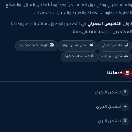
والعالم العربي وباقي دول العالم، بحراً وجواً وبراً، لعفش المنازل والبضائع
التجارية والحاويات الكاملة والجزئية والسيارات والمعدات.
نتولى
التخليص الجمركي
في التصدير والوصول، مباشرةً أو عبر وكلائنا
المعتمدين — والمتابعة تبقى معنا.
🛃 تخليص جمركي
🛋️ شحن عفش دولياً
🗃️ حاويات كاملة وجزئية
🚗 شحن سيارات
📄 مستندات جاهزة
خدماتنا
🚢
الشحن البحري
🚢
الشحن الجوي
✈️
الشحن البري
🛣️