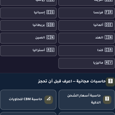
🇷🇺
🇺🇸
أمريكا
روسيا
🇪🇸
🇫🇷
فرنسا
إسبانيا
🇬🇧
🇩🇪
ألمانيا
بريطانيا
🇨🇳
🇮🇳
الهند
الصين
🇦🇺
🇨🇦
كندا
أستراليا
🇲🇾
ماليزيا
🧮
حاسبات مجانية — اعرف قبل أن تحجز
حاسبة أسعار الشحن
📐
🧮
حاسبة CBM للحاويات
الذكية