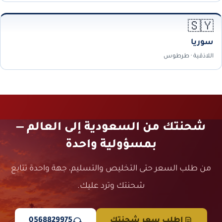
🇸🇾
سوريا
اللاذقية · طرطوس
شحنتك من السعودية إلى العالم —
بمسؤولية واحدة
من طلب السعر حتى التخليص والتسليم، جهة واحدة تتابع
شحنتك وترد عليك.
اطلب سعر شحنتك
0568829975