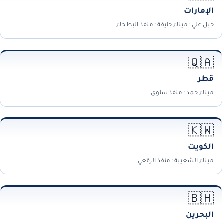
الإمارات
جبل علي · ميناء خليفة · منفذ البطحاء
🇶🇦
قطر
ميناء حمد · منفذ سلوى
🇰🇼
الكويت
ميناء الشعيبة · منفذ الرقعي
🇧🇭
البحرين