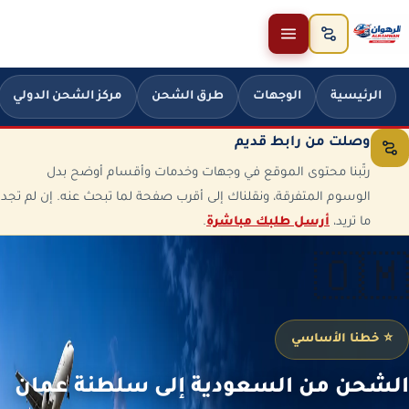
خطَّ إلى المحتوى
الرئيسية
الوجهات
طرق الشحن
مركز الشحن الدولي
وصلت من رابط قديم
رتّبنا محتوى الموقع في وجهات وخدمات وأقسام أوضح بدل
الوسوم المتفرقة، ونقلناك إلى أقرب صفحة لما تبحث عنه. إن لم تجد
ما تريد،
أرسل طلبك مباشرة
.
🇴🇲
⭐ خطنا الأساسي
الشحن من السعودية إلى سلطنة عمان