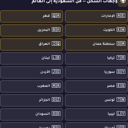
🌍
وجهات الشحن — من السعودية إلى العالم
🇶🇦
🇦🇪
الإمارات
قطر
🇧🇭
🇰🇼
الكويت
البحرين
🇮🇶
🇴🇲
سلطنة عمان
العراق
🇱🇧
🇹🇷
تركيا
لبنان
🇯🇴
🇸🇾
سوريا
الأردن
🇲🇦
🇪🇬
مصر
المغرب
🇩🇿
🇹🇳
تونس
الجزائر
🇸🇩
🇱🇾
ليبيا
السودان