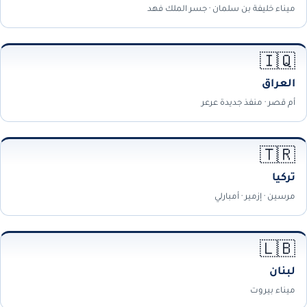
ميناء خليفة بن سلمان · جسر الملك فهد
🇮🇶
العراق
أم قصر · منفذ جديدة عرعر
🇹🇷
تركيا
مرسين · إزمير · أمبارلي
🇱🇧
لبنان
ميناء بيروت