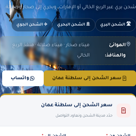
شحن بري عبر الربع الخالي أو الإمارات، وبحري إلى صحار وصلالة.
🛣️ الشحن البري
🚢 الشحن البحري
✈️ الشحن الجوي
الموانئ
ميناء صحار · ميناء صلالة · منفذ الربع
والمنافذ:
الخالي
سعر الشحن إلى سلطنة عمان
واتساب
سعر الشحن إلى سلطنة عمان
حدّد مدينة الشحن ونعاود التواصل