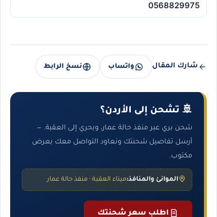
0568829975
شارك المقال
واتساب
نسخ الرابط
🚢 تشحن إلى الأردن؟
شحن بري عبر منفذ حالة عمار، وبحري إلى العقبة. —
أرسل تفاصيل شحنتك ونعاود التواصل معك بعرض
مكتوب.
الموانئ والمنافذ:
ميناء العقبة · منفذ حالة عمار
اطلب سعر شحنتك