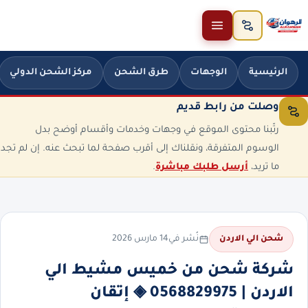
خطَّ إلى المحتوى
الرئيسية
الوجهات
طرق الشحن
مركز الشحن الدولي
وصلت من رابط قديم
رتّبنا محتوى الموقع في وجهات وخدمات وأقسام أوضح بدل
الوسوم المتفرقة، ونقلناك إلى أقرب صفحة لما تبحث عنه. إن لم تجد
ما تريد،
أرسل طلبك مباشرة
.
نُشر في
14 مارس 2026
شحن الي الاردن
شركة شحن من خميس مشيط الي
الاردن | 0568829975 ◈ إتقان