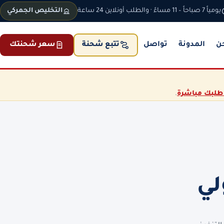
يومياً 7 صباحاً – 11 مساءً · والطلب أونلاين 24 ساعة
التخليص الجمركي
ن
المدونة
تواصل
سعر شحنتك
تتبع شحنة
طلبك مباشرة
.
لي