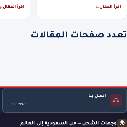
اقرأ المقال
اقرأ المقال
تعدد صفحات المقالات
اتصل بنا
0568829975
وجهات الشحن — من السعودية إلى العالم
🌍