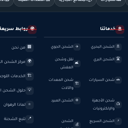
🚗
السيارات
📦
البضائع التجارية
🏗️
المعدات الثقيلة
🎁
الأ
خدماتنا
روابط سريعة
🧭
🚢
الشحن البحري
الشحن الجوي
✈️
🚢
من نحن
🏢
الشحن البري
نقل وشحن
🛣️
مركز الشحن الد
🌍
🛋️
العفش
الخدمات اللوج
🏗️
شحن السيارات
شحن المعدات
🚗
🏗️
والآلات
حلول الشحن ال
💡
شحن الأجهزة
الشحن المبرد
❄️
لماذا الرهوان
⭐
📺
والإلكترونيات
تتبع الشحنة
📍
الشحن السريع
الشحن
⚡
💰