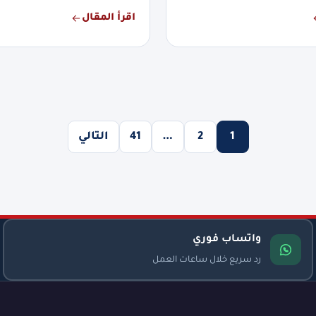
اقرأ المقال
1
2
…
41
التالي
واتساب فوري
رد سريع خلال ساعات العمل