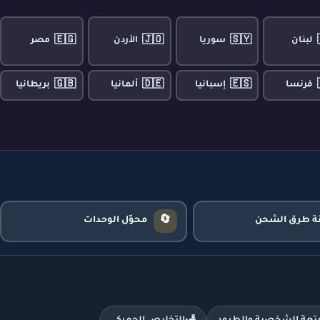
🇪🇬
🇯🇴
🇸🇾
لبنان
سوريا
الأردن
مصر
🇬🇧
🇩🇪
🇪🇸
فرنسا
إسبانيا
ألمانيا
بريطانيا
🔄
نة طرق الشحن
محوّل الوحدات