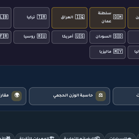
سلطنة
🇱🇧
🇹🇷
🇮🇶
🇴🇲
ن
العراق
تركيا
عمان
🇫🇷
🇷🇺
🇺🇸
🇸🇩
السودان
أمريكا
روسيا
🇲🇾
يا
ماليزيا
🌍
⚖️
حاسبة الوزن الحجمي
مقار