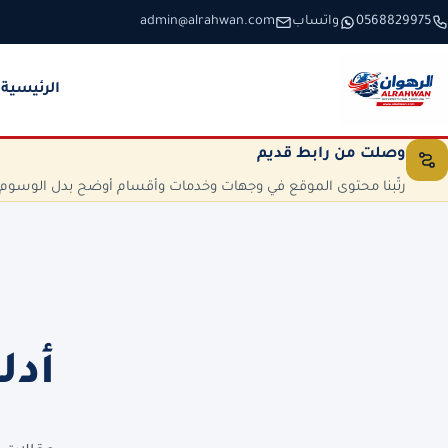
خطَّ إلى المحتوى
0568829975
واتساب
admin@alrahwan.com
الرئيسية
وصلت من رابط قديم
رتّبنا محتوى الموقع في وجهات وخدمات وأقسام أوضح بدل الوسوم الم
أدل