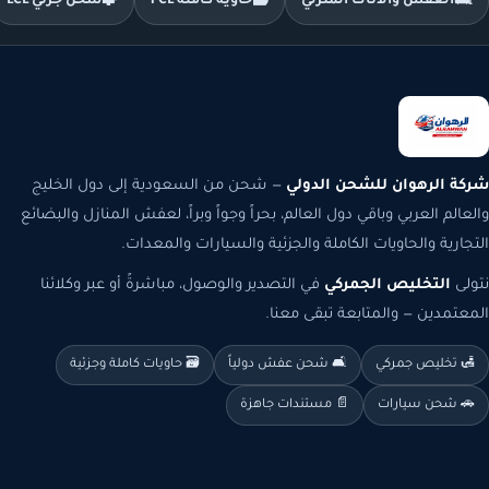
🛋️
العفش والأثاث المنزلي
🗃️
حاوية كاملة FCL
🧩
شحن جزئي LCL
شركة الرهوان للشحن الدولي
— شحن من السعودية إلى دول الخليج
والعالم العربي وباقي دول العالم، بحراً وجواً وبراً، لعفش المنازل والبضائع
التجارية والحاويات الكاملة والجزئية والسيارات والمعدات.
نتولى
التخليص الجمركي
في التصدير والوصول، مباشرةً أو عبر وكلائنا
المعتمدين — والمتابعة تبقى معنا.
🛃 تخليص جمركي
🛋️ شحن عفش دولياً
🗃️ حاويات كاملة وجزئية
🚗 شحن سيارات
📄 مستندات جاهزة