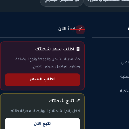
متعة الشخصية والطرود
🛃
التخليص الجمركي
ابدأ الآن
⚡
🧾 اطلب سعر شحنتك
حدّد مدينة الشحن والوجهة ونوع البضاعة،
ولي
ونعاود التواصل بعرض واضح.
ستية
اطلب السعر
ذكية
📍 تتبع شحنتك
أدخل رقم الشحنة أو البوليصة لمعرفة حالتها.
تتبع الآن