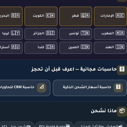
🇧🇭
🇰🇼
🇶🇦
🇦🇪
الإمارات
قطر
الكويت
البحري
🇱🇾
🇩🇿
🇹🇳
🇲🇦
المغرب
تونس
الجزائر
ليبيا
🇦🇺
🇨🇦
🇨🇳
🇮🇳
الهند
الصين
كندا
أسترال
حاسبات مجانية — اعرف قبل أن تحجز
🧮
📐
🧮
حاسبة أسعار الشحن الذكية
حاسبة CBM للحاويات
ماذا نشحن
📦