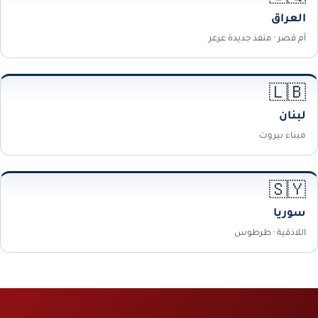
العراق
أم قصر · منفذ جديدة عرعر
🇱🇧
لبنان
ميناء بيروت
🇸🇾
سوريا
اللاذقية · طرطوس