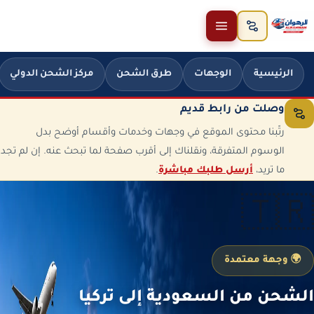
خطَّ إلى المحتوى
الرئيسية
الوجهات
طرق الشحن
مركز الشحن الدولي
وصلت من رابط قديم
رتّبنا محتوى الموقع في وجهات وخدمات وأقسام أوضح بدل
الوسوم المتفرقة، ونقلناك إلى أقرب صفحة لما تبحث عنه. إن لم تجد
ما تريد،
أرسل طلبك مباشرة
.
🇹🇷
🌍 وجهة معتمدة
الشحن من السعودية إلى تركيا