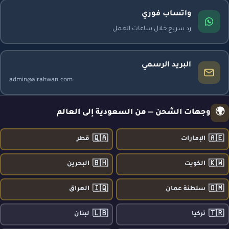
واتساب فوري
رد سريع خلال ساعات العمل
البريد الرسمي
admin@alrahwan.com
🌍
وجهات الشحن — من السعودية إلى العالم
🇶🇦
🇦🇪
الإمارات
قطر
🇧🇭
🇰🇼
الكويت
البحرين
🇮🇶
🇴🇲
سلطنة عمان
العراق
🇱🇧
🇹🇷
تركيا
لبنان