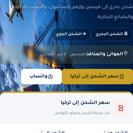
شحن بحري إلى مرسين وإزمير وإستانبول، والأنسب للحاويات
والبضائع التجارية.
🚢 الشحن البحري
✈️ الشحن الجوي
الموانئ والمنافذ:
مرسين · إزمير · أمبارلي
سعر الشحن إلى تركيا
واتساب
سعر الشحن إلى تركيا
حدّد مدينة الشحن ونعاود التواصل