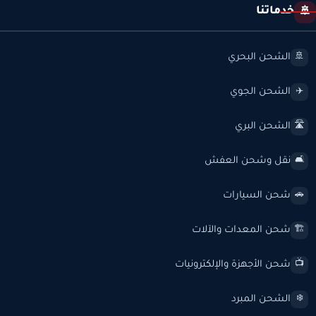
خدماتنا
🚢
الشحن البحري
🚢
الشحن الجوي
✈️
الشحن البري
🛣️
نقل وشحن العفش
🛋️
شحن السيارات
🚗
شحن المعدات والآلات
🏗️
شحن الأجهزة والإلكترونيات
📺
الشحن المبرد
❄️