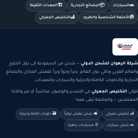
🏗️
📦
🚗
السيارات
البضائع التجارية
المعدات الثقيلة
🛃
🎁
الأمتعة الشخصية والطرود
التخليص الجمركي
شركة الرهوان للشحن الدولي
— شحن من السعودية إلى دول الخليج
والعالم العربي وباقي دول العالم، بحراً وجواً وبراً، لعفش المنازل والبضائع
التجارية والحاويات الكاملة والجزئية والسيارات والمعدات.
نتولى
التخليص الجمركي
في التصدير والوصول، مباشرةً أو عبر وكلائنا
المعتمدين — والمتابعة تبقى معنا.
🛃 تخليص جمركي
🛋️ شحن عفش دولياً
🗃️ حاويات كاملة وجزئية
🚗 شحن سيارات
📄 مستندات جاهزة