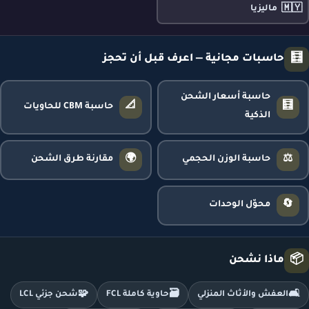
🇲🇾
ماليزيا
🧮
حاسبات مجانية — اعرف قبل أن تحجز
حاسبة أسعار الشحن
📐
🧮
حاسبة CBM للحاويات
الذكية
🌍
⚖️
حاسبة الوزن الحجمي
مقارنة طرق الشحن
🔄
محوّل الوحدات
📦
ماذا نشحن
🧩
🗃️
🛋️
العفش والأثاث المنزلي
حاوية كاملة FCL
شحن جزئي LCL