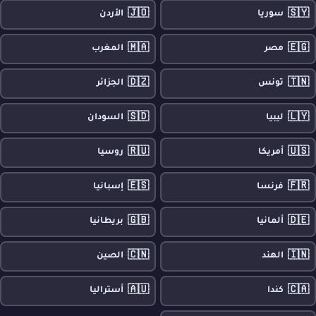
🇯🇴
🇸🇾
سوريا
الأردن
🇲🇦
🇪🇬
مصر
المغرب
🇩🇿
🇹🇳
تونس
الجزائر
🇸🇩
🇱🇾
ليبيا
السودان
🇷🇺
🇺🇸
أمريكا
روسيا
🇪🇸
🇫🇷
فرنسا
إسبانيا
🇬🇧
🇩🇪
ألمانيا
بريطانيا
🇨🇳
🇮🇳
الهند
الصين
🇦🇺
🇨🇦
كندا
أستراليا