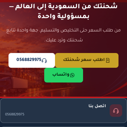
شحنتك من السعودية إلى العالم —
بمسؤولية واحدة
من طلب السعر حتى التخليص والتسليم، جهة واحدة تتابع
شحنتك وترد عليك.
اطلب سعر شحنتك
0568829975
واتساب
اتصل بنا
0568829975