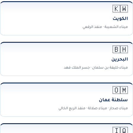
🇰🇼
الكويت
ميناء الشعيبة · منفذ الرقعي
🇧🇭
البحرين
ميناء خليفة بن سلمان · جسر الملك فهد
🇴🇲
سلطنة عمان
ميناء صحار · ميناء صلالة · منفذ الربع الخالي
🇮🇶