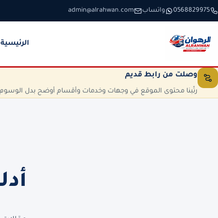
خطَّ إلى المحتوى
0568829975
واتساب
admin@alrahwan.com
الرئيسية
وصلت من رابط قديم
رتّبنا محتوى الموقع في وجهات وخدمات وأقسام أوضح بدل الوسوم الم
أدل