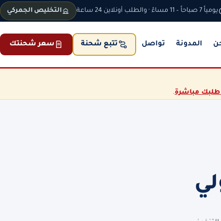
يومياً 7 صباحاً – 11 مساءً · والطلب أونلاين 24 ساعة
التخليص الجمركي
ن
المدونة
تواصل
سعر شحنتك
تتبع شحنة
طلبك مباشرة
.
لي