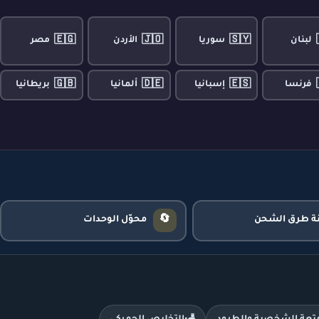
🇪🇬
🇯🇴
🇸🇾
لبنان
سوريا
الأردن
مصر
🇬🇧
🇩🇪
🇪🇸
فرنسا
إسبانيا
ألمانيا
بريطانيا
🔄
نة طرق الشحن
محوّل الوحدات