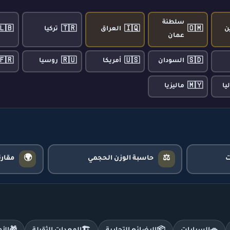
سلطنة
🇱🇧
🇹🇷
🇮🇶
🇴🇲
ن
العراق
تركيا
عمان
🇫🇷
🇷🇺
🇺🇸
🇸🇩
السودان
أمريكا
روسيا
🇲🇾
يا
ماليزيا
🌍
⚖️
حاسبة الوزن الحجمي
مقار