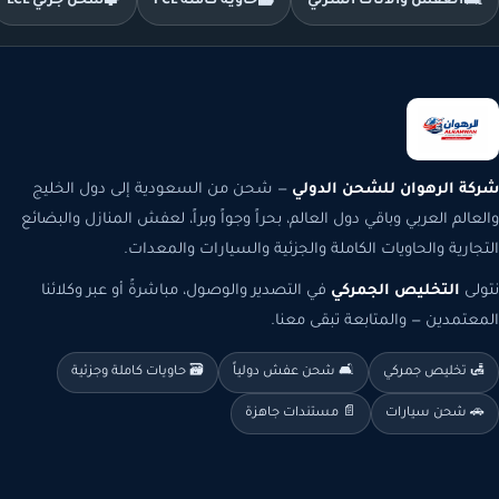
🛋️
العفش والأثاث المنزلي
🗃️
حاوية كاملة FCL
🧩
شحن جزئي LCL
شركة الرهوان للشحن الدولي
— شحن من السعودية إلى دول الخليج
والعالم العربي وباقي دول العالم، بحراً وجواً وبراً، لعفش المنازل والبضائع
التجارية والحاويات الكاملة والجزئية والسيارات والمعدات.
نتولى
التخليص الجمركي
في التصدير والوصول، مباشرةً أو عبر وكلائنا
المعتمدين — والمتابعة تبقى معنا.
🛃 تخليص جمركي
🛋️ شحن عفش دولياً
🗃️ حاويات كاملة وجزئية
🚗 شحن سيارات
📄 مستندات جاهزة