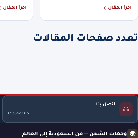
اقرأ المقال
اقرأ المقال
تعدد صفحات المقالات
اتصل بنا
0568829975
وجهات الشحن — من السعودية إلى العالم
🌍