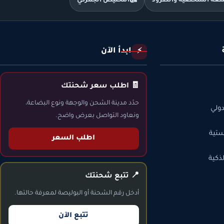
متعة الشخصية والطرود
🛃
التخليص الجمركي
ابدأ الآن
⚡
🧾 اطلب سعر شحنتك
حدّد مدينة الشحن والوجهة ونوع البضاعة،
ولي
ونعاود التواصل بعرض واضح.
ستية
اطلب السعر
ذكية
📍 تتبع شحنتك
أدخل رقم الشحنة أو البوليصة لمعرفة حالتها.
تتبع الآن