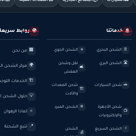
🚗
السيارات
📦
البضائع التجارية
🏗️
المعدات الثقيلة
🎁
الأ
خدماتنا
روابط سريعة
🧭
🚢
الشحن البحري
الشحن الجوي
✈️
🚢
من نحن
🏢
الشحن البري
نقل وشحن
🛣️
مركز الشحن الد
🌍
🛋️
العفش
الخدمات اللوج
🏗️
شحن السيارات
شحن المعدات
🚗
🏗️
والآلات
حلول الشحن ال
💡
شحن الأجهزة
الشحن المبرد
❄️
لماذا الرهوان
⭐
📺
والإلكترونيات
تتبع الشحنة
📍
الشحن السريع
الشحن
⚡
💰