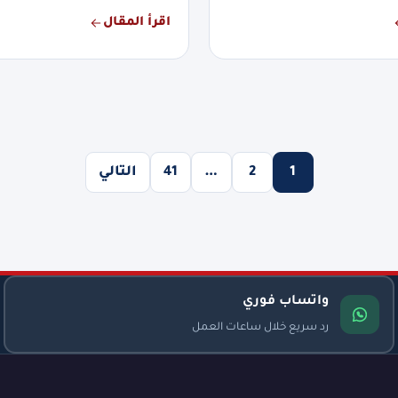
اقرأ المقال
1
2
…
41
التالي
واتساب فوري
رد سريع خلال ساعات العمل