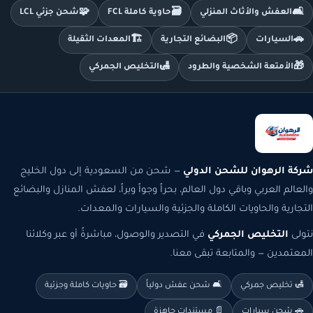
🧩
🗃️
🛋️
العفش والأثاث المنزلي
حاوية كاملة FCL
شحن جزئي LCL
🏗️
📦
🚗
السيارات
البضائع التجارية
المعدات الثقيلة
🛃
🎁
الأمتعة الشخصية والطرود
التخليص الجمركي
شركة الرهوان للشحن الدولي
— شحن من السعودية إلى دول الخليج
والعالم العربي وباقي دول العالم، بحراً وجواً وبراً، لعفش المنازل والبضائع
التجارية والحاويات الكاملة والجزئية والسيارات والمعدات.
نتولى
التخليص الجمركي
في التصدير والوصول، مباشرةً أو عبر وكلائنا
المعتمدين — والمتابعة تبقى معنا.
🛃 تخليص جمركي
🛋️ شحن عفش دولياً
🗃️ حاويات كاملة وجزئية
🚗 شحن سيارات
📄 مستندات جاهزة