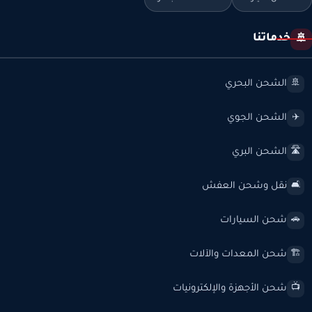
خدماتنا
🚢
الشحن البحري
🚢
الشحن الجوي
✈️
الشحن البري
🛣️
نقل وشحن العفش
🛋️
شحن السيارات
🚗
شحن المعدات والآلات
🏗️
شحن الأجهزة والإلكترونيات
📺