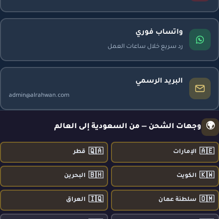
واتساب فوري
رد سريع خلال ساعات العمل
البريد الرسمي
admin@alrahwan.com
🌍
وجهات الشحن — من السعودية إلى العالم
🇶🇦
🇦🇪
الإمارات
قطر
🇧🇭
🇰🇼
الكويت
البحرين
🇮🇶
🇴🇲
سلطنة عمان
العراق