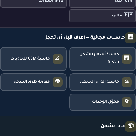
🇦🇺
🇨🇦
كندا
أستراليا
🇲🇾
ماليزيا
🧮
حاسبات مجانية — اعرف قبل أن تحجز
حاسبة أسعار الشحن
📐
🧮
حاسبة CBM للحاويات
الذكية
🌍
⚖️
حاسبة الوزن الحجمي
مقارنة طرق الشحن
🔄
محوّل الوحدات
📦
ماذا نشحن