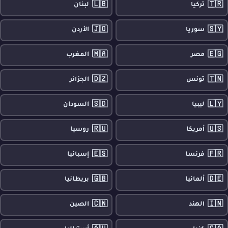
🇱🇧
🇹🇷
تركيا
لبنان
🇯🇴
🇸🇾
سوريا
الأردن
🇲🇦
🇪🇬
مصر
المغرب
🇩🇿
🇹🇳
تونس
الجزائر
🇸🇩
🇱🇾
ليبيا
السودان
🇷🇺
🇺🇸
أمريكا
روسيا
🇪🇸
🇫🇷
فرنسا
إسبانيا
🇬🇧
🇩🇪
ألمانيا
بريطانيا
🇨🇳
🇮🇳
الهند
الصين