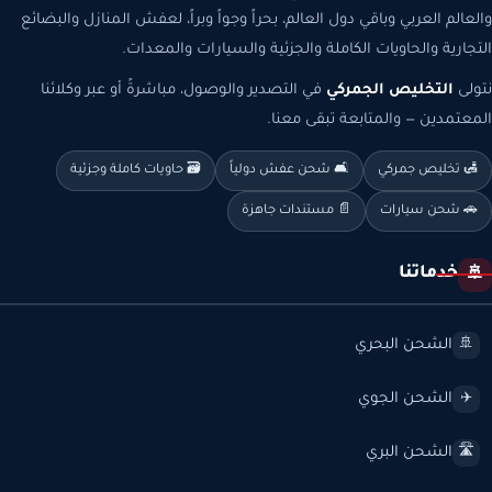
والعالم العربي وباقي دول العالم، بحراً وجواً وبراً، لعفش المنازل والبضائع
التجارية والحاويات الكاملة والجزئية والسيارات والمعدات.
نتولى
التخليص الجمركي
في التصدير والوصول، مباشرةً أو عبر وكلائنا
المعتمدين — والمتابعة تبقى معنا.
🛃 تخليص جمركي
🛋️ شحن عفش دولياً
🗃️ حاويات كاملة وجزئية
🚗 شحن سيارات
📄 مستندات جاهزة
خدماتنا
🚢
الشحن البحري
🚢
الشحن الجوي
✈️
الشحن البري
🛣️