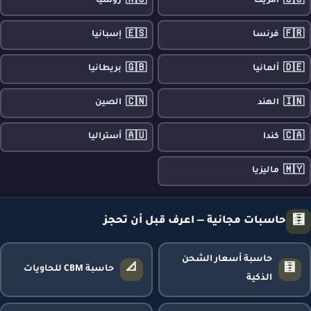
🇷🇺
🇺🇸
أمريكا
روسيا
🇪🇸
🇫🇷
فرنسا
إسبانيا
🇬🇧
🇩🇪
ألمانيا
بريطانيا
🇨🇳
🇮🇳
الهند
الصين
🇦🇺
🇨🇦
كندا
أستراليا
🇲🇾
ماليزيا
🧮
حاسبات مجانية — اعرف قبل أن تحجز
حاسبة أسعار الشحن
📐
🧮
حاسبة CBM للحاويات
الذكية