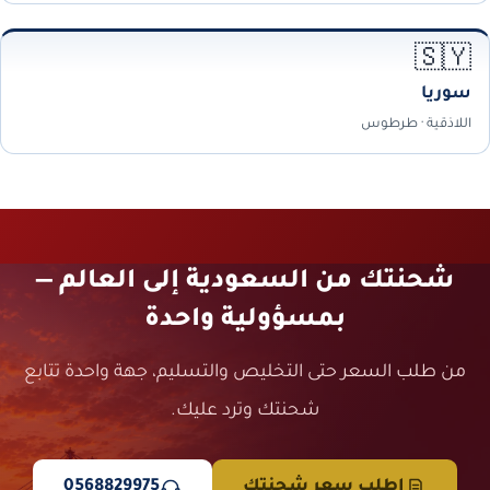
🇸🇾
سوريا
اللاذقية · طرطوس
شحنتك من السعودية إلى العالم —
بمسؤولية واحدة
من طلب السعر حتى التخليص والتسليم، جهة واحدة تتابع
شحنتك وترد عليك.
اطلب سعر شحنتك
0568829975