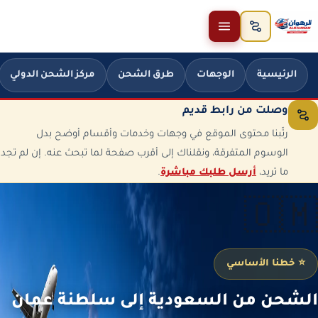
خطَّ إلى المحتوى
الرئيسية
الوجهات
طرق الشحن
مركز الشحن الدولي
وصلت من رابط قديم
رتّبنا محتوى الموقع في وجهات وخدمات وأقسام أوضح بدل
الوسوم المتفرقة، ونقلناك إلى أقرب صفحة لما تبحث عنه. إن لم تجد
ما تريد،
أرسل طلبك مباشرة
.
🇴🇲
⭐ خطنا الأساسي
الشحن من السعودية إلى سلطنة عمان