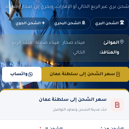
شحن بري عبر الربع الخالي أو الإمارات، وبحري إلى صحار وصلالة.
🛣️ الشحن البري
🚢 الشحن البحري
✈️ الشحن الجوي
الموانئ
ميناء صحار · ميناء صلالة · منفذ الربع
والمنافذ:
الخالي
سعر الشحن إلى سلطنة عمان
واتساب
سعر الشحن إلى سلطنة عمان
حدّد مدينة الشحن ونعاود التواصل