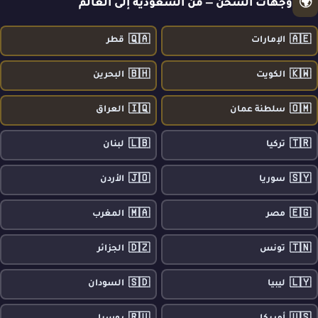
🌍
وجهات الشحن — من السعودية إلى العالم
🇶🇦
🇦🇪
الإمارات
قطر
🇧🇭
🇰🇼
الكويت
البحرين
🇮🇶
🇴🇲
سلطنة عمان
العراق
🇱🇧
🇹🇷
تركيا
لبنان
🇯🇴
🇸🇾
سوريا
الأردن
🇲🇦
🇪🇬
مصر
المغرب
🇩🇿
🇹🇳
تونس
الجزائر
🇸🇩
🇱🇾
ليبيا
السودان