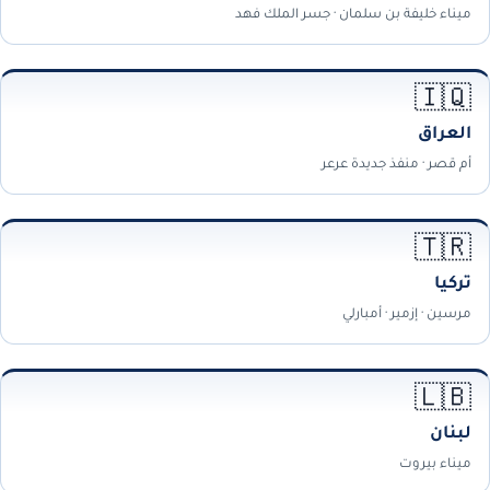
ميناء خليفة بن سلمان · جسر الملك فهد
🇮🇶
العراق
أم قصر · منفذ جديدة عرعر
🇹🇷
تركيا
مرسين · إزمير · أمبارلي
🇱🇧
لبنان
ميناء بيروت