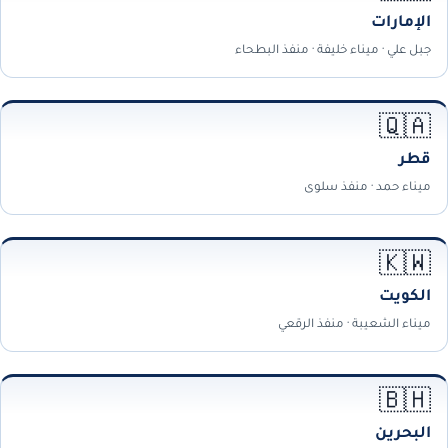
الإمارات
جبل علي · ميناء خليفة · منفذ البطحاء
🇶🇦
قطر
ميناء حمد · منفذ سلوى
🇰🇼
الكويت
ميناء الشعيبة · منفذ الرقعي
🇧🇭
البحرين