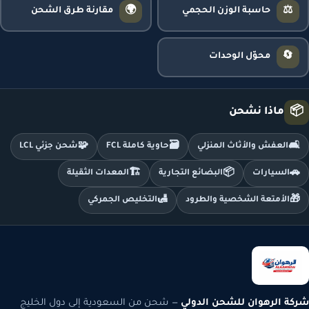
🌍
⚖️
حاسبة الوزن الحجمي
مقارنة طرق الشحن
🔄
محوّل الوحدات
📦
ماذا نشحن
🧩
🗃️
🛋️
العفش والأثاث المنزلي
حاوية كاملة FCL
شحن جزئي LCL
🏗️
📦
🚗
السيارات
البضائع التجارية
المعدات الثقيلة
🛃
🎁
الأمتعة الشخصية والطرود
التخليص الجمركي
شركة الرهوان للشحن الدولي
— شحن من السعودية إلى دول الخليج