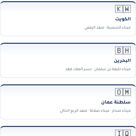
🇰🇼
الكويت
ميناء الشعيبة · منفذ الرقعي
🇧🇭
البحرين
ميناء خليفة بن سلمان · جسر الملك فهد
🇴🇲
سلطنة عمان
ميناء صحار · ميناء صلالة · منفذ الربع الخالي
🇮🇶