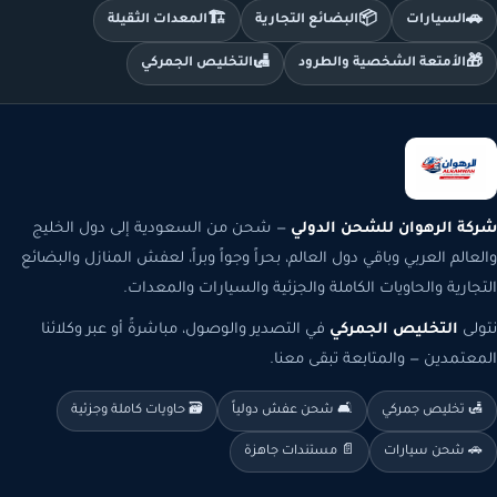
🏗️
📦
🚗
السيارات
البضائع التجارية
المعدات الثقيلة
🛃
🎁
الأمتعة الشخصية والطرود
التخليص الجمركي
شركة الرهوان للشحن الدولي
— شحن من السعودية إلى دول الخليج
والعالم العربي وباقي دول العالم، بحراً وجواً وبراً، لعفش المنازل والبضائع
التجارية والحاويات الكاملة والجزئية والسيارات والمعدات.
نتولى
التخليص الجمركي
في التصدير والوصول، مباشرةً أو عبر وكلائنا
المعتمدين — والمتابعة تبقى معنا.
🛃 تخليص جمركي
🛋️ شحن عفش دولياً
🗃️ حاويات كاملة وجزئية
🚗 شحن سيارات
📄 مستندات جاهزة