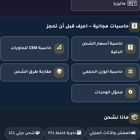
🇲🇾
ماليزيا
🧮
حاسبات مجانية — اعرف قبل أن تحجز
حاسبة أسعار الشحن
📐
🧮
حاسبة CBM للحاويات
الذكية
🌍
⚖️
حاسبة الوزن الحجمي
مقارنة طرق الشحن
🔄
محوّل الوحدات
📦
ماذا نشحن
🧩
🗃️
🛋️
العفش والأثاث المنزلي
حاوية كاملة FCL
شحن جزئي LCL