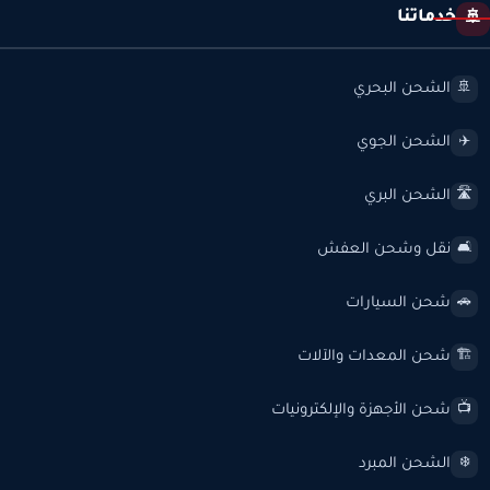
خدماتنا
🚢
الشحن البحري
🚢
الشحن الجوي
✈️
الشحن البري
🛣️
نقل وشحن العفش
🛋️
شحن السيارات
🚗
شحن المعدات والآلات
🏗️
شحن الأجهزة والإلكترونيات
📺
الشحن المبرد
❄️