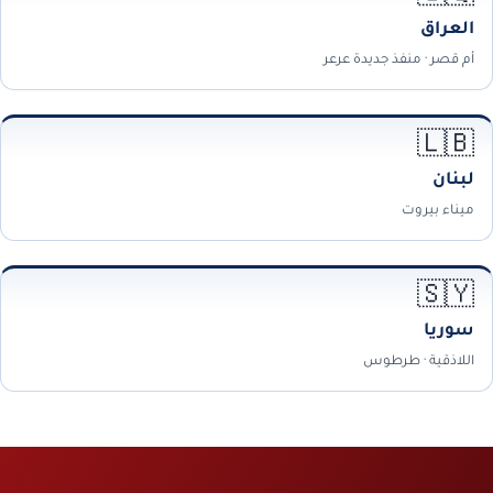
العراق
أم قصر · منفذ جديدة عرعر
🇱🇧
لبنان
ميناء بيروت
🇸🇾
سوريا
اللاذقية · طرطوس