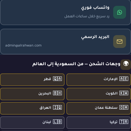
واتساب فوري
رد سريع خلال ساعات العمل
البريد الرسمي
admin@alrahwan.com
🌍
وجهات الشحن — من السعودية إلى العالم
🇶🇦
🇦🇪
الإمارات
قطر
🇧🇭
🇰🇼
الكويت
البحرين
🇮🇶
🇴🇲
سلطنة عمان
العراق
🇱🇧
🇹🇷
تركيا
لبنان