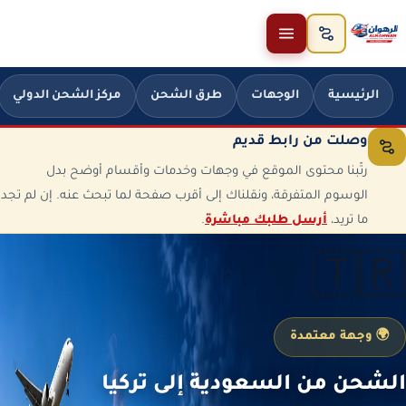
خطَّ إلى المحتوى
الرئيسية
الوجهات
طرق الشحن
مركز الشحن الدولي
وصلت من رابط قديم
رتّبنا محتوى الموقع في وجهات وخدمات وأقسام أوضح بدل
الوسوم المتفرقة، ونقلناك إلى أقرب صفحة لما تبحث عنه. إن لم تجد
ما تريد،
أرسل طلبك مباشرة
.
🇹🇷
🌍 وجهة معتمدة
الشحن من السعودية إلى تركيا