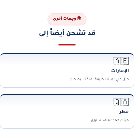
🌍 وجهات أخرى
قد تشحن أيضاً إلى
🇦🇪
الإمارات
جبل علي · ميناء خليفة · منفذ البطحاء
🇶🇦
قطر
ميناء حمد · منفذ سلوى