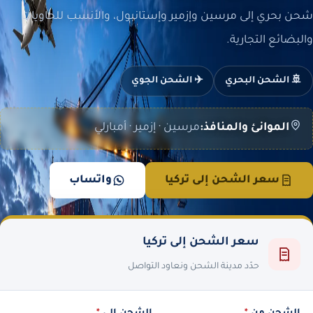
شحن بحري إلى مرسين وإزمير وإستانبول، والأنسب للحاويات
والبضائع التجارية.
🚢 الشحن البحري
✈️ الشحن الجوي
الموانئ والمنافذ:
مرسين · إزمير · أمبارلي
سعر الشحن إلى تركيا
واتساب
سعر الشحن إلى تركيا
حدّد مدينة الشحن ونعاود التواصل