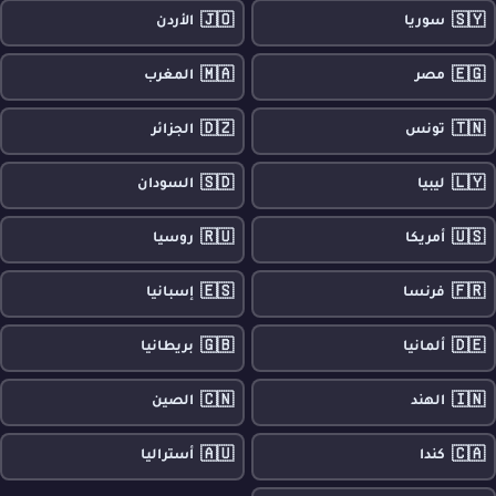
🇯🇴
🇸🇾
سوريا
الأردن
🇲🇦
🇪🇬
مصر
المغرب
🇩🇿
🇹🇳
تونس
الجزائر
🇸🇩
🇱🇾
ليبيا
السودان
🇷🇺
🇺🇸
أمريكا
روسيا
🇪🇸
🇫🇷
فرنسا
إسبانيا
🇬🇧
🇩🇪
ألمانيا
بريطانيا
🇨🇳
🇮🇳
الهند
الصين
🇦🇺
🇨🇦
كندا
أستراليا