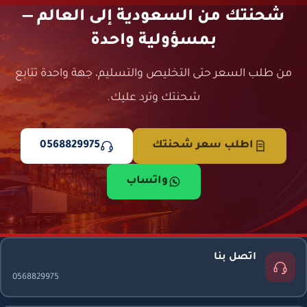
شحنتك من السعودية إلى العالم —
بمسؤولية واحدة
من طلب السعر حتى التخليص والتسليم، جهة واحدة تتابع
شحنتك وترد عليك.
اطلب سعر شحنتك
0568829975
واتساب
اتصل بنا
0568829975