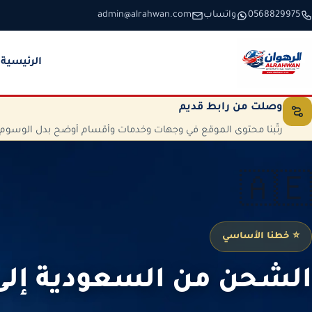
خطَّ إلى المحتوى
0568829975
واتساب
admin@alrahwan.com
الرئيسية
وصلت من رابط قديم
رتّبنا محتوى الموقع في وجهات وخدمات وأقسام أوضح بدل الوسوم الم
🇦🇪
⭐ خطنا الأساسي
الشحن من السعودية إلى 