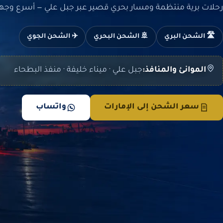
رحلات برية منتظمة ومسار بحري قصير عبر جبل علي — أسرع وجهاتن
🛣️ الشحن البري
🚢 الشحن البحري
✈️ الشحن الجوي
الموانئ والمنافذ:
جبل علي · ميناء خليفة · منفذ البطحاء
سعر الشحن إلى الإمارات
واتساب