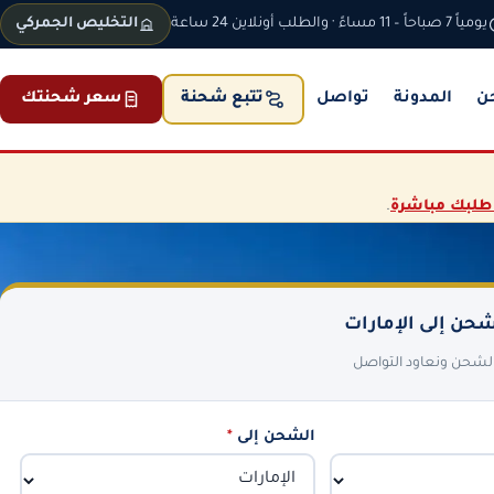
يومياً 7 صباحاً – 11 مساءً · والطلب أونلاين 24 ساعة
التخليص الجمركي
ن
المدونة
تواصل
سعر شحنتك
تتبع شحنة
طلبك مباشرة
.
حن إلى الإمارات
 الشحن ونعاود التواصل
الشحن إلى
*