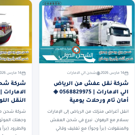
14 مارس 2026
شحن الي الامارات
14 مارس 2026
شركة نقل عفش من الرياض
شركة شحن
الي الامارات | 0568829975 ◈
أمان تام ورحلات يومية
النقل الل
انقل أغراض منزلك من الرياض إلى الإمارات
شركة شحن من 
بسلام مع الرهوان. نبرع في شحن العفش
وجهتك الموثوق
والمنقولات (براً وجواً) مع تغليف وقائي
والطرود (براً 