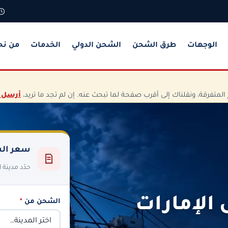
الوجهات
طرق الشحن
الشحن الدولي
الخدمات
من نح
تفرقة، ونقلناك إلى أقرب صفحة لما تبحث عنه. إن لم تجد ما تريد،
أرسل 
سعر الش
حدّد مدينة
الإمارات
الشحن من
*