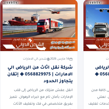
ات
14 مارس 2026
شحن الي الامارات
لرياض
شركة نقل اثاث من الرياض الي
الي الامارات | 0568829975 ◈
الامارات | 0568829975 ◈ إتقان
يتجاوز الحدود
 كافة مدن
انقل عفش منزلك من الرياض إلى قلب
. نعتني
الإمارات بأمان تام مع خبراء الرهوان. نتميز
خدمات تغليف
بفريق متخصص في فك وتغليف الأثاث