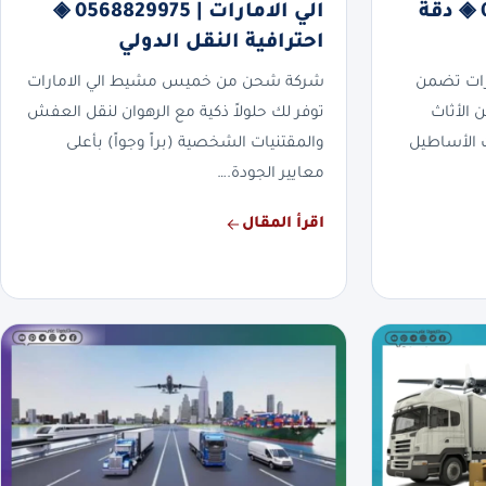
الامارات | 0568829975 ◈ دقة
الي الامارات | 0568829975 ◈
احترافية النقل الدولي
رات تضمن
شركة شحن من خميس مشيط الي الامارات
ن الأثاث
توفر لك حلولاً ذكية مع الرهوان لنقل العفش
دث الأساطيل
والمقتنيات الشخصية (براً وجواً) بأعلى
معايير الجودة.…
اقرأ المقال