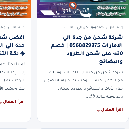
14 مارس 2026
شحن الي الامارات
14 مارس 2026
شركة شحن من جدة الي
افضل شرك
الامارات 0568829975 | خصم
30% على شحن الطرود
◈ دقة التن
والبضائع
لماذا يختار ع
شركة شحن من جدة الي الامارات توفر لك
إلى الإمارات؟ 
مع الرهوان خدمات لوجستية احترافية تضمن
اللوجستية (براً
نقل الأثاث والبضائع والطرود بمهارة
فك وتركيب الأ
وموثوقية عالية 📦.…
اقرأ المقال
اقرأ المقال