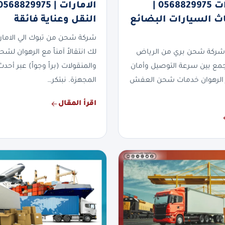
الى الامارات 0568829975 |
ث السيارات البضائع
النقل وعناية فائقة
شركة شحن من تبوك الي الاما
شركة شحن بري من الرياض
لك انتقالاً آمناً مع الرهوان لشح
تجمع بين سرعة التوصيل وأمان
والمنقولات (براً وجواً) عبر أح
 الرهوان خدمات شحن العفش
المجهزة. نبتكر…
اقرأ المقال