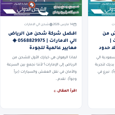
ات
14 مارس 2026
شحن الي الامارات
ش من
افضل شركة شحن من الرياض
 |
الي الامارات | 0568829975 ◈
معايير عالمية للجودة
عودية الي
لماذا الرهوان هي خيارك الأول للشحن من
يديك لتجربة
الرياض إلى الإمارات؟ لأننا نجمع بين السرعة
). نبرع في
والأمان في نقل العفش والسيارات (براً
وجواً). نقدم…
اقرأ المقال