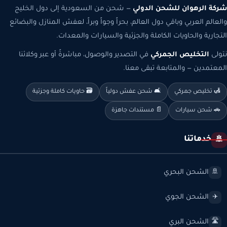
شركة الرهوان للشحن الدولي
— شحن من السعودية إلى دول الخليج
والعالم العربي وباقي دول العالم، بحراً وجواً وبراً، لعفش المنازل والبضائع
التجارية والحاويات الكاملة والجزئية والسيارات والمعدات.
نتولى
التخليص الجمركي
في التصدير والوصول، مباشرةً أو عبر وكلائنا
المعتمدين — والمتابعة تبقى معنا.
🛃 تخليص جمركي
🛋️ شحن عفش دولياً
🗃️ حاويات كاملة وجزئية
🚗 شحن سيارات
📄 مستندات جاهزة
خدماتنا
🚢
الشحن البحري
🚢
الشحن الجوي
✈️
الشحن البري
🛣️