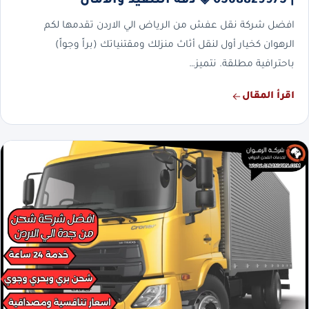
| 0568829975 ◈ دقة التنفيذ والأمان
افضل شركة نقل عفش من الرياض الي الاردن تقدمها لكم
الرهوان كخيار أول لنقل أثاث منزلك ومقتنياتك (براً وجواً)
باحترافية مطلقة. نتميز…
اقرأ المقال