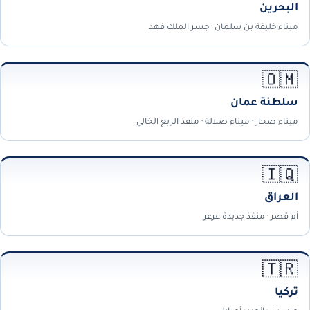
البحرين
ميناء خليفة بن سلمان · جسر الملك فهد
🇴🇲
سلطنة عمان
ميناء صحار · ميناء صلالة · منفذ الربع الخالي
🇮🇶
العراق
أم قصر · منفذ جديدة عرعر
🇹🇷
تركيا