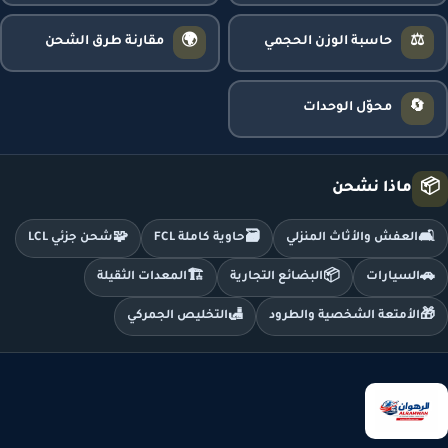
🌍
⚖️
حاسبة الوزن الحجمي
مقارنة طرق الشحن
🔄
محوّل الوحدات
📦
ماذا نشحن
🧩
🗃️
🛋️
العفش والأثاث المنزلي
حاوية كاملة FCL
شحن جزئي LCL
🏗️
📦
🚗
السيارات
البضائع التجارية
المعدات الثقيلة
🛃
🎁
الأمتعة الشخصية والطرود
التخليص الجمركي