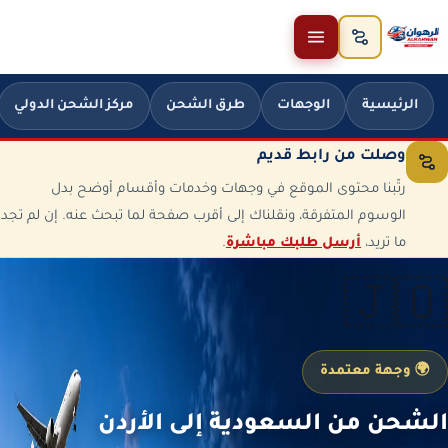
خطَّ إلى المحتوى
الرئيسية
الوجهات
طرق الشحن
مركز الشحن الدولي
وصلت من رابط قديم
رتّبنا محتوى الموقع في وجهات وخدمات وأقسام أوضح بدل
الوسوم المتفرقة، ونقلناك إلى أقرب صفحة لما تبحث عنه. إن لم تجد
ما تريد،
أرسل طلبك مباشرة
.
🇯🇴
🌍 وجهة معتمدة
الشحن من السعودية إلى الأردن