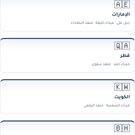
🇦🇪
الإمارات
جبل علي · ميناء خليفة · منفذ البطحاء
🇶🇦
قطر
ميناء حمد · منفذ سلوى
🇰🇼
الكويت
ميناء الشعيبة · منفذ الرقعي
🇧🇭