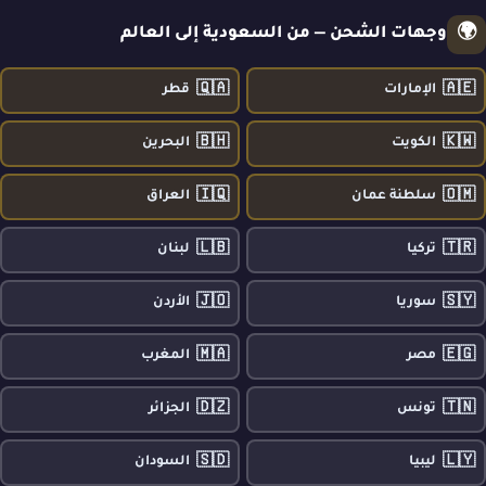
🌍
وجهات الشحن — من السعودية إلى العالم
🇶🇦
🇦🇪
الإمارات
قطر
🇧🇭
🇰🇼
الكويت
البحرين
🇮🇶
🇴🇲
سلطنة عمان
العراق
🇱🇧
🇹🇷
تركيا
لبنان
🇯🇴
🇸🇾
سوريا
الأردن
🇲🇦
🇪🇬
مصر
المغرب
🇩🇿
🇹🇳
تونس
الجزائر
🇸🇩
🇱🇾
ليبيا
السودان