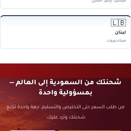
مرسين · إزمير · أمبارلي
🇱🇧
لبنان
ميناء بيروت
شحنتك من السعودية إلى العالم —
بمسؤولية واحدة
من طلب السعر حتى التخليص والتسليم، جهة واحدة تتابع
شحنتك وترد عليك.