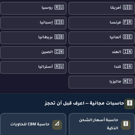
🇷🇺
🇺🇸
أمريكا
روسيا
🇪🇸
🇫🇷
فرنسا
إسبانيا
🇬🇧
🇩🇪
ألمانيا
بريطانيا
🇨🇳
🇮🇳
الهند
الصين
🇦🇺
🇨🇦
كندا
أستراليا
🇲🇾
ماليزيا
🧮
حاسبات مجانية — اعرف قبل أن تحجز
حاسبة أسعار الشحن
📐
🧮
حاسبة CBM للحاويات
الذكية