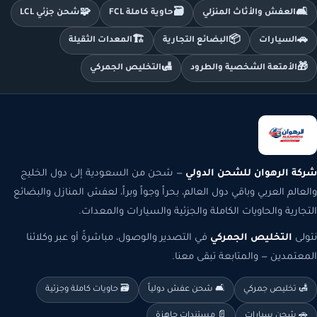
🧩
🗃️
🛋️
العفش والأثاث المنزلي
حاوية كاملة FCL
شحن جزئي LCL
🏗️
📦
🚗
السيارات
البضائع التجارية
المعدات الثقيلة
🛃
🎁
الأمتعة الشخصية والطرود
التخليص الجمركي
شركة الرهوان للشحن الدولي
— شحن من السعودية إلى دول الخليج
والعالم العربي وباقي دول العالم، بحراً وجواً وبراً، لعفش المنازل والبضائع
التجارية والحاويات الكاملة والجزئية والسيارات والمعدات.
نتولى
التخليص الجمركي
في التصدير والوصول، مباشرةً أو عبر وكلائنا
المعتمدين — والمتابعة تبقى معنا.
🛃 تخليص جمركي
🛋️ شحن عفش دولياً
🗃️ حاويات كاملة وجزئية
🚗 شحن سيارات
📄 مستندات جاهزة