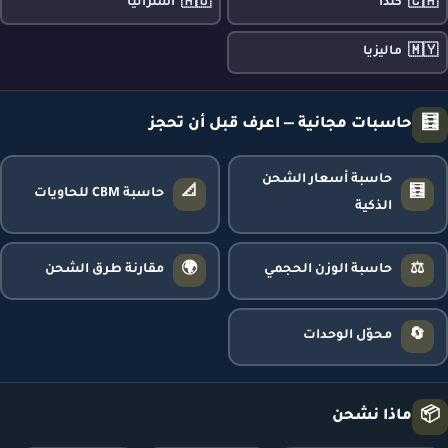
🇦🇺
🇨🇦
كندا
أستراليا
🇲🇾
ماليزيا
🧮
حاسبات مجانية — اعرف قبل أن تحجز
حاسبة أسعار الشحن
📐
🧮
حاسبة CBM للحاويات
الذكية
🌍
⚖️
حاسبة الوزن الحجمي
مقارنة طرق الشحن
🔄
محوّل الوحدات
📦
ماذا نشحن