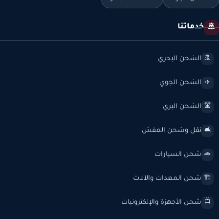
خدماتنا
🚢
الشحن البحري
🚢
الشحن الجوي
✈️
الشحن البري
🛣️
نقل وشحن العفش
🛋️
شحن السيارات
🚗
شحن المعدات والآلات
🏗️
شحن الأجهزة والإلكترونيات
📺