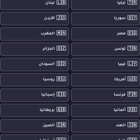
🇱🇧
🇹🇷
تركيا
لبنان
🇯🇴
🇸🇾
سوريا
الأردن
🇲🇦
🇪🇬
مصر
المغرب
🇩🇿
🇹🇳
تونس
الجزائر
🇸🇩
🇱🇾
ليبيا
السودان
🇷🇺
🇺🇸
أمريكا
روسيا
🇪🇸
🇫🇷
فرنسا
إسبانيا
🇬🇧
🇩🇪
ألمانيا
بريطانيا
🇨🇳
🇮🇳
الهند
الصين