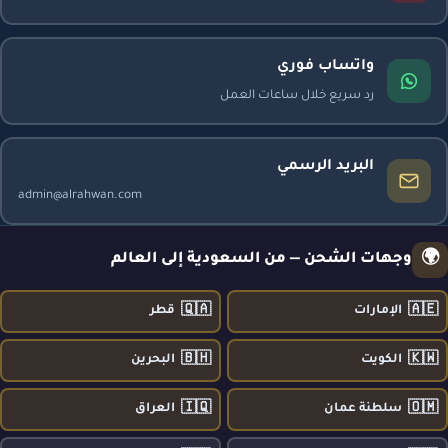
واتساب فوري
رد سريع خلال ساعات العمل
البريد الرسمي
admin@alrahwan.com
🌍
وجهات الشحن — من السعودية إلى العالم
🇶🇦
🇦🇪
الإمارات
قطر
🇧🇭
🇰🇼
الكويت
البحرين
🇮🇶
🇴🇲
سلطنة عمان
العراق