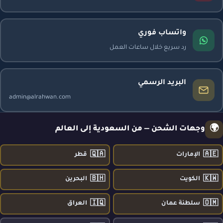
واتساب فوري
رد سريع خلال ساعات العمل
البريد الرسمي
admin@alrahwan.com
🌍
وجهات الشحن — من السعودية إلى العالم
🇶🇦
🇦🇪
الإمارات
قطر
🇧🇭
🇰🇼
الكويت
البحرين
🇮🇶
🇴🇲
سلطنة عمان
العراق