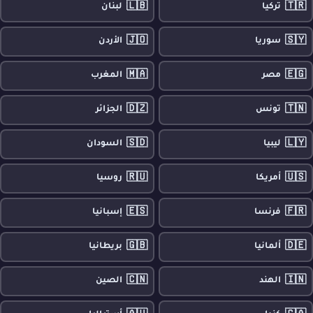
🇱🇧
🇹🇷
تركيا
لبنان
🇯🇴
🇸🇾
سوريا
الأردن
🇲🇦
🇪🇬
مصر
المغرب
🇩🇿
🇹🇳
تونس
الجزائر
🇸🇩
🇱🇾
ليبيا
السودان
🇷🇺
🇺🇸
أمريكا
روسيا
🇪🇸
🇫🇷
فرنسا
إسبانيا
🇬🇧
🇩🇪
ألمانيا
بريطانيا
🇨🇳
🇮🇳
الهند
الصين