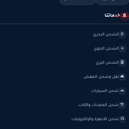
خدماتنا
🚢
الشحن البحري
🚢
الشحن الجوي
✈️
الشحن البري
🛣️
نقل وشحن العفش
🛋️
شحن السيارات
🚗
شحن المعدات والآلات
🏗️
شحن الأجهزة والإلكترونيات
📺