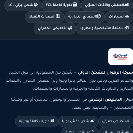
🧩
🗃️
🛋️
العفش والأثاث المنزلي
حاوية كاملة FCL
شحن جزئي LCL
🏗️
📦
🚗
السيارات
البضائع التجارية
المعدات الثقيلة
🛃
🎁
الأمتعة الشخصية والطرود
التخليص الجمركي
شركة الرهوان للشحن الدولي
— شحن من السعودية إلى دول الخليج
والعالم العربي وباقي دول العالم، بحراً وجواً وبراً، لعفش المنازل والبضائع
التجارية والحاويات الكاملة والجزئية والسيارات والمعدات.
نتولى
التخليص الجمركي
في التصدير والوصول، مباشرةً أو عبر وكلائنا
المعتمدين — والمتابعة تبقى معنا.
🛃 تخليص جمركي
🛋️ شحن عفش دولياً
🗃️ حاويات كاملة وجزئية
🚗 شحن سيارات
📄 مستندات جاهزة