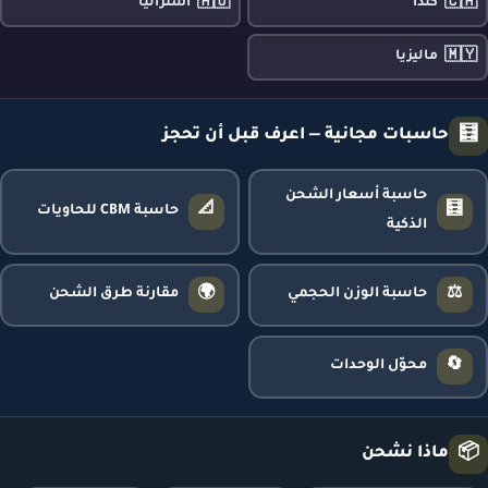
🇦🇺
🇨🇦
كندا
أستراليا
🇲🇾
ماليزيا
🧮
حاسبات مجانية — اعرف قبل أن تحجز
حاسبة أسعار الشحن
📐
🧮
حاسبة CBM للحاويات
الذكية
🌍
⚖️
حاسبة الوزن الحجمي
مقارنة طرق الشحن
🔄
محوّل الوحدات
📦
ماذا نشحن