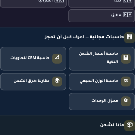
🇦🇺
🇨🇦
كندا
أستراليا
🇲🇾
ماليزيا
🧮
حاسبات مجانية — اعرف قبل أن تحجز
حاسبة أسعار الشحن
📐
🧮
حاسبة CBM للحاويات
الذكية
🌍
⚖️
حاسبة الوزن الحجمي
مقارنة طرق الشحن
🔄
محوّل الوحدات
📦
ماذا نشحن