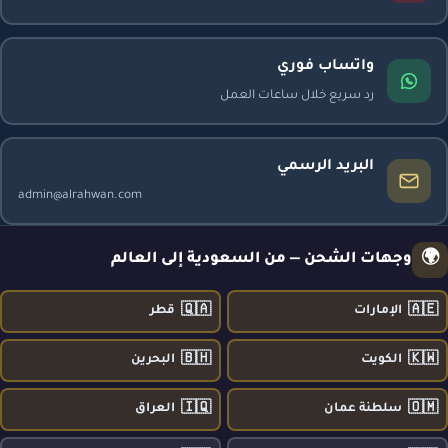
واتساب فوري
رد سريع خلال ساعات العمل
البريد الرسمي
admin@alrahwan.com
🌍
وجهات الشحن — من السعودية إلى العالم
🇶🇦
🇦🇪
الإمارات
قطر
🇧🇭
🇰🇼
الكويت
البحرين
🇮🇶
🇴🇲
سلطنة عمان
العراق