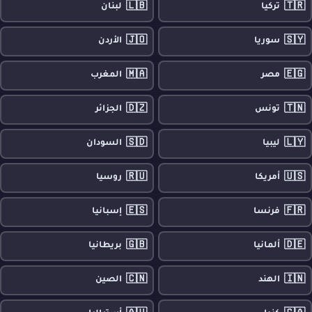
🇱🇧
🇹🇷
تركيا
لبنان
🇯🇴
🇸🇾
سوريا
الأردن
🇲🇦
🇪🇬
مصر
المغرب
🇩🇿
🇹🇳
تونس
الجزائر
🇸🇩
🇱🇾
ليبيا
السودان
🇷🇺
🇺🇸
أمريكا
روسيا
🇪🇸
🇫🇷
فرنسا
إسبانيا
🇬🇧
🇩🇪
ألمانيا
بريطانيا
🇨🇳
🇮🇳
الهند
الصين