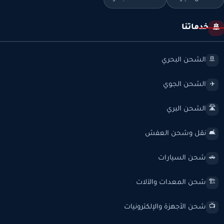
خدماتنا
🚢
الشحن البحري
🚢
الشحن الجوي
✈️
الشحن البري
🛣️
نقل وشحن العفش
🛋️
شحن السيارات
🚗
شحن المعدات والآلات
🏗️
شحن الأجهزة والإلكترونيات
📺