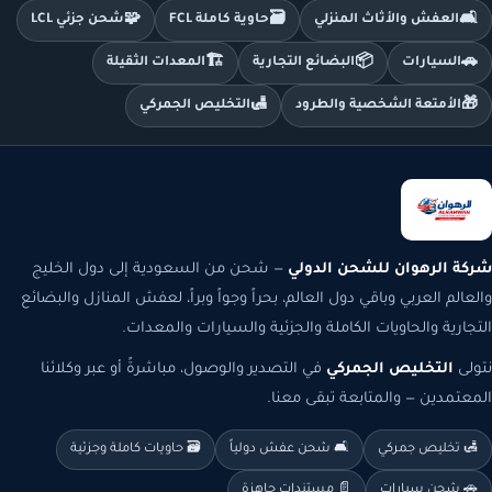
🧩
🗃️
🛋️
العفش والأثاث المنزلي
حاوية كاملة FCL
شحن جزئي LCL
🏗️
📦
🚗
السيارات
البضائع التجارية
المعدات الثقيلة
🛃
🎁
الأمتعة الشخصية والطرود
التخليص الجمركي
شركة الرهوان للشحن الدولي
— شحن من السعودية إلى دول الخليج
والعالم العربي وباقي دول العالم، بحراً وجواً وبراً، لعفش المنازل والبضائع
التجارية والحاويات الكاملة والجزئية والسيارات والمعدات.
نتولى
التخليص الجمركي
في التصدير والوصول، مباشرةً أو عبر وكلائنا
المعتمدين — والمتابعة تبقى معنا.
🛃 تخليص جمركي
🛋️ شحن عفش دولياً
🗃️ حاويات كاملة وجزئية
🚗 شحن سيارات
📄 مستندات جاهزة