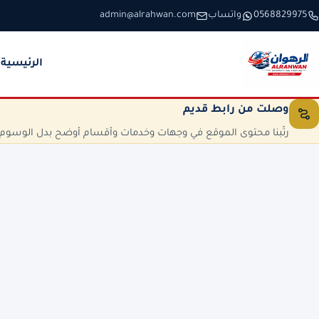
خطَّ إلى المحتوى
0568829975
واتساب
admin@alrahwan.com
الرئيسية
وصلت من رابط قديم
رتّبنا محتوى الموقع في وجهات وخدمات وأقسام أوضح بدل الوسوم الم