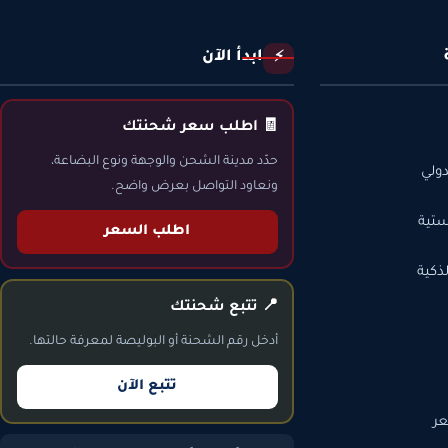
ابدأ الآن
⚡
🧾 اطلب سعر شحنتك
حدّد مدينة الشحن والوجهة ونوع البضاعة،
ولي
ونعاود التواصل بعرض واضح.
ستية
اطلب السعر
ذكية
📍 تتبع شحنتك
أدخل رقم الشحنة أو البوليصة لمعرفة حالتها.
تتبع الآن
ر