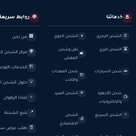
خدماتنا
روابط سريعة
🧭
🚢
الشحن البحري
الشحن الجوي
✈️
🚢
من نحن
🏢
الشحن البري
نقل وشحن
🛣️
مركز الشحن الد
🌍
🛋️
العفش
الخدمات اللوج
🏗️
شحن السيارات
شحن المعدات
🚗
🏗️
والآلات
حلول الشحن ال
💡
شحن الأجهزة
الشحن المبرد
❄️
لماذا الرهوان
⭐
📺
والإلكترونيات
تتبع الشحنة
📍
الشحن السريع
الشحن
⚡
💰
الاقتصادي
طلب عرض سع
🧾