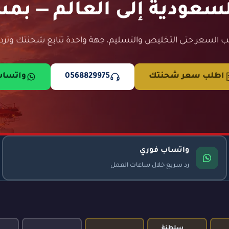
عودية إلى العالم — بمس
 السعر حتى التخليص والتسليم، جهة واحدة تتابع شحنتك وترد 
اطلب سعر شحنتك
0568829975
واتسا
واتساب فوري
رد سريع خلال ساعات العمل
سلطنة