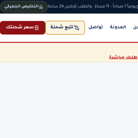
يومياً 7 صباحاً – 11 مساءً · والطلب أونلاين 24 ساعة
التخليص الجمركي
ن
المدونة
تواصل
سعر شحنتك
تتبع شحنة
طلبك مباشرة
.