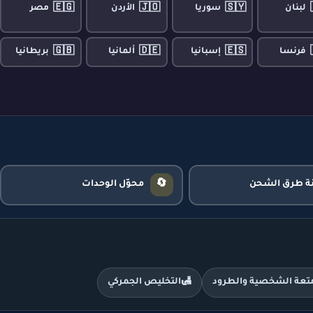
🇪🇬
🇯🇴
🇸🇾
لبنان
سوريا
الأردن
مصر
🇬🇧
🇩🇪
🇪🇸
فرنسا
إسبانيا
ألمانيا
بريطانيا
🔄
نة طرق الشحن
محوّل الوحدات
متعة الشخصية والطرود
🛃
التخليص الجمركي