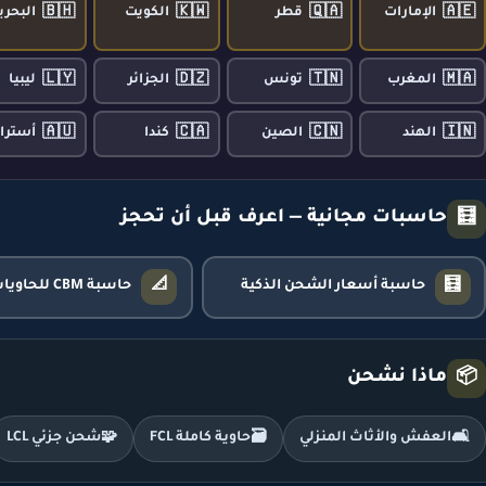
🇧🇭
🇰🇼
🇶🇦
🇦🇪
الإمارات
قطر
الكويت
البحري
🇱🇾
🇩🇿
🇹🇳
🇲🇦
المغرب
تونس
الجزائر
ليبيا
🇦🇺
🇨🇦
🇨🇳
🇮🇳
الهند
الصين
كندا
أسترال
حاسبات مجانية — اعرف قبل أن تحجز
🧮
📐
🧮
حاسبة أسعار الشحن الذكية
حاسبة CBM للحاويات
ماذا نشحن
📦
🛋️
العفش والأثاث المنزلي
🗃️
حاوية كاملة FCL
🧩
شحن جزئي LCL