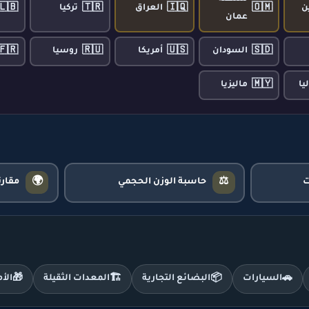
🇱🇧
🇹🇷
🇮🇶
🇴🇲
ن
العراق
تركيا
عمان
🇫🇷
🇷🇺
🇺🇸
🇸🇩
السودان
أمريكا
روسيا
🇲🇾
يا
ماليزيا
🌍
⚖️
حاسبة الوزن الحجمي
مقار
🚗
السيارات
📦
البضائع التجارية
🏗️
المعدات الثقيلة
🎁
الأ