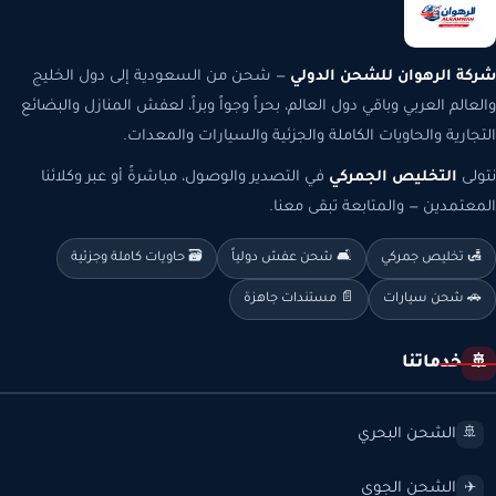
شركة الرهوان للشحن الدولي
— شحن من السعودية إلى دول الخليج
والعالم العربي وباقي دول العالم، بحراً وجواً وبراً، لعفش المنازل والبضائع
التجارية والحاويات الكاملة والجزئية والسيارات والمعدات.
نتولى
التخليص الجمركي
في التصدير والوصول، مباشرةً أو عبر وكلائنا
المعتمدين — والمتابعة تبقى معنا.
🛃 تخليص جمركي
🛋️ شحن عفش دولياً
🗃️ حاويات كاملة وجزئية
🚗 شحن سيارات
📄 مستندات جاهزة
خدماتنا
🚢
الشحن البحري
🚢
الشحن الجوي
✈️