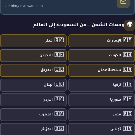
admin@alrahwan.com
🌍
وجهات الشحن — من السعودية إلى العالم
🇶🇦
🇦🇪
الإمارات
قطر
🇧🇭
🇰🇼
الكويت
البحرين
🇮🇶
🇴🇲
سلطنة عمان
العراق
🇱🇧
🇹🇷
تركيا
لبنان
🇯🇴
🇸🇾
سوريا
الأردن
🇲🇦
🇪🇬
مصر
المغرب
🇩🇿
🇹🇳
تونس
الجزائر