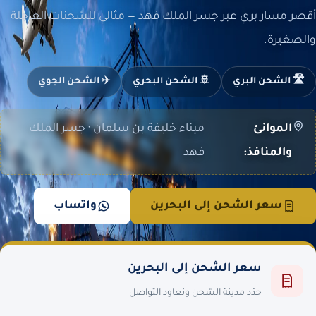
أقصر مسار بري عبر جسر الملك فهد — مثالي للشحنات العاجلة
والصغيرة.
🛣️ الشحن البري
🚢 الشحن البحري
✈️ الشحن الجوي
الموانئ
ميناء خليفة بن سلمان · جسر الملك
والمنافذ:
فهد
سعر الشحن إلى البحرين
واتساب
سعر الشحن إلى البحرين
حدّد مدينة الشحن ونعاود التواصل