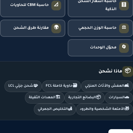
حاسبة أسعار الشحن
📐
🧮
حاسبة CBM للحاويات
الذكية
🌍
⚖️
حاسبة الوزن الحجمي
مقارنة طرق الشحن
🔄
محوّل الوحدات
📦
ماذا نشحن
🧩
🗃️
🛋️
العفش والأثاث المنزلي
حاوية كاملة FCL
شحن جزئي LCL
🏗️
📦
🚗
السيارات
البضائع التجارية
المعدات الثقيلة
🛃
🎁
الأمتعة الشخصية والطرود
التخليص الجمركي