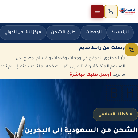
خطَّ إلى المحتوى
الرئيسية
الوجهات
طرق الشحن
مركز الشحن الدولي
وصلت من رابط قديم
رتّبنا محتوى الموقع في وجهات وخدمات وأقسام أوضح بدل
الوسوم المتفرقة، ونقلناك إلى أقرب صفحة لما تبحث عنه. إن لم تجد
ما تريد،
أرسل طلبك مباشرة
.
🇧🇭
⭐ خطنا الأساسي
الشحن من السعودية إلى البحرين