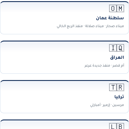
🇴🇲
سلطنة عمان
ميناء صحار · ميناء صلالة · منفذ الربع الخالي
🇮🇶
العراق
أم قصر · منفذ جديدة عرعر
🇹🇷
تركيا
مرسين · إزمير · أمبارلي
🇱🇧