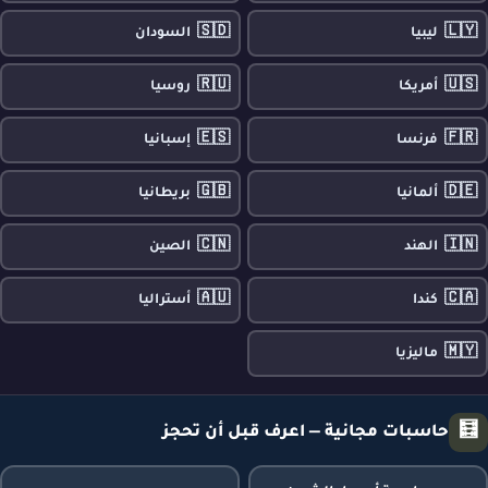
🇸🇩
🇱🇾
ليبيا
السودان
🇷🇺
🇺🇸
أمريكا
روسيا
🇪🇸
🇫🇷
فرنسا
إسبانيا
🇬🇧
🇩🇪
ألمانيا
بريطانيا
🇨🇳
🇮🇳
الهند
الصين
🇦🇺
🇨🇦
كندا
أستراليا
🇲🇾
ماليزيا
🧮
حاسبات مجانية — اعرف قبل أن تحجز