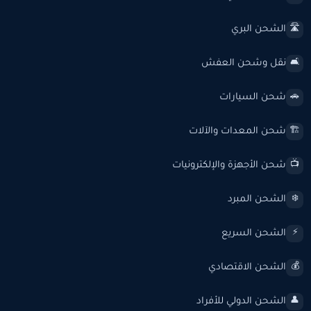
الشحن البري
🛣️
نقل وشحن العفش
🛋️
شحن السيارات
🚗
شحن المعدات والآلات
🏗️
شحن الأجهزة والإلكترونيات
📺
الشحن المبرد
❄️
الشحن السريع
⚡
الشحن الاقتصادي
💰
الشحن الدولي للأفراد
👤