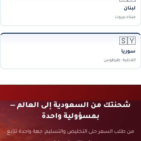
لبنان
ميناء بيروت
🇸🇾
سوريا
اللاذقية · طرطوس
شحنتك من السعودية إلى العالم —
بمسؤولية واحدة
من طلب السعر حتى التخليص والتسليم، جهة واحدة تتابع