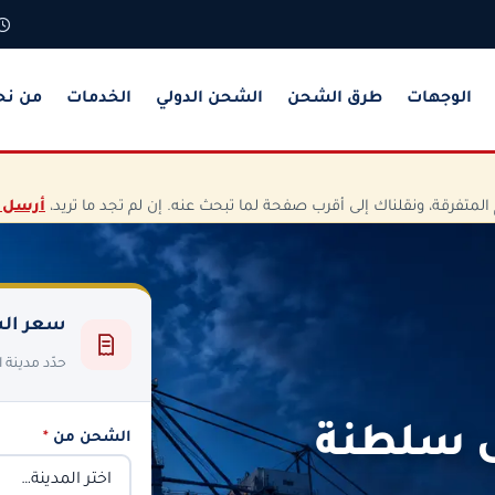
الوجهات
طرق الشحن
الشحن الدولي
الخدمات
من نح
تفرقة، ونقلناك إلى أقرب صفحة لما تبحث عنه. إن لم تجد ما تريد،
أرسل 
سعر الش
حدّد مدينة
ى سلطنة
الشحن من
*