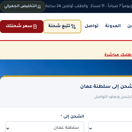
يومياً 7 صباحاً – 11 مساءً · والطلب أونلاين 24 ساعة
التخليص الجمركي
ن
المدونة
تواصل
سعر شحنتك
تتبع شحنة
طلبك مباشرة
.
حن إلى سلطنة عمان
 الشحن ونعاود التواصل
الشحن إلى
*