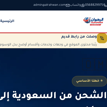
خطَّ إلى المحتوى
0568829975
واتساب
admin@alrahwan.com
الرئيسية
وصلت من رابط قديم
رتّبنا محتوى الموقع في وجهات وخدمات وأقسام أوضح بدل الوسوم الم
🇴🇲
⭐ خطنا الأساسي
الشحن من السعودية إل