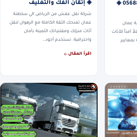
◈ إتقان الفك والتغليف
سلطنة عمان | 0568829975 ◈
شركة نقل عفش من الرياض الي سلطنة
عمان تمنحك الثقة الكاملة مع الرهوان لنقل
ة عمان
أثاث منزلك ومقتنياتك الثمينة بأمان
 آمناً للأثاث
واحترافية. نستخدم أجود…
بمعايير
اقرأ المقال