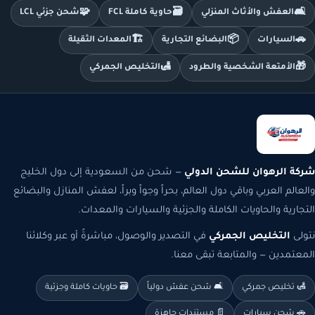
🧩
🗃️
🛋️
العفش والأثاث المنزلي
حاوية كاملة FCL
شحن جزئي LCL
🏗️
📦
🚗
السيارات
البضائع التجارية
المعدات الثقيلة
🛃
🎁
الأمتعة الشخصية والطرود
التخليص الجمركي
شركة الرهوان للشحن الدولي
— شحن من السعودية إلى دول الخليج
والعالم العربي وباقي دول العالم، بحراً وجواً وبراً، لعفش المنازل والبضائع
التجارية والحاويات الكاملة والجزئية والسيارات والمعدات.
نتولى
التخليص الجمركي
في التصدير والوصول، مباشرةً أو عبر وكلائنا
المعتمدين — والمتابعة تبقى معنا.
🛃 تخليص جمركي
🛋️ شحن عفش دولياً
🗃️ حاويات كاملة وجزئية
🚗 شحن سيارات
📄 مستندات جاهزة