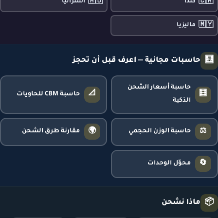
🇦🇺
🇨🇦
كندا
أستراليا
🇲🇾
ماليزيا
🧮
حاسبات مجانية — اعرف قبل أن تحجز
حاسبة أسعار الشحن
📐
🧮
حاسبة CBM للحاويات
الذكية
🌍
⚖️
حاسبة الوزن الحجمي
مقارنة طرق الشحن
🔄
محوّل الوحدات
📦
ماذا نشحن