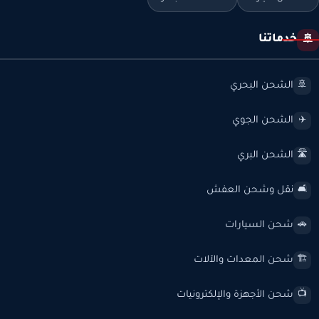
خدماتنا
🚢
الشحن البحري
🚢
الشحن الجوي
✈️
الشحن البري
🛣️
نقل وشحن العفش
🛋️
شحن السيارات
🚗
شحن المعدات والآلات
🏗️
شحن الأجهزة والإلكترونيات
📺