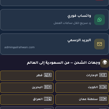
واتساب فوري
رد سريع خلال ساعات العمل
البريد الرسمي
admin@alrahwan.com
🌍
وجهات الشحن — من السعودية إلى العالم
🇶🇦
🇦🇪
الإمارات
قطر
🇧🇭
🇰🇼
الكويت
البحرين
🇮🇶
🇴🇲
سلطنة عمان
العراق