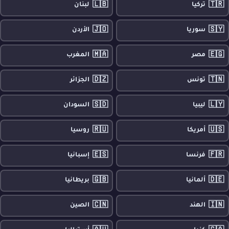
🇱🇧
🇹🇷
تركيا
لبنان
🇯🇴
🇸🇾
سوريا
الأردن
🇲🇦
🇪🇬
مصر
المغرب
🇩🇿
🇹🇳
تونس
الجزائر
🇸🇩
🇱🇾
ليبيا
السودان
🇷🇺
🇺🇸
أمريكا
روسيا
🇪🇸
🇫🇷
فرنسا
إسبانيا
🇬🇧
🇩🇪
ألمانيا
بريطانيا
🇨🇳
🇮🇳
الهند
الصين