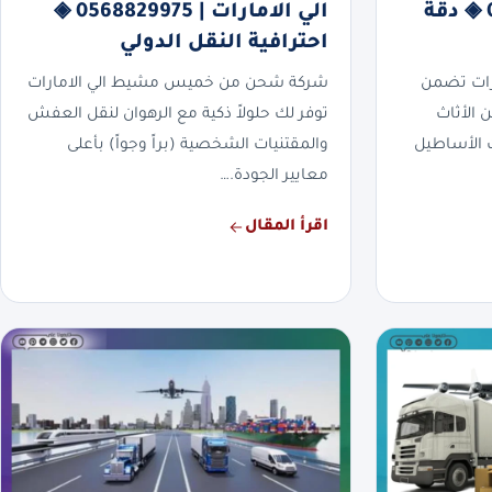
الامارات | 0568829975 ◈ دقة
الي الامارات | 0568829975 ◈
احترافية النقل الدولي
رات تضمن
شركة شحن من خميس مشيط الي الامارات
ن الأثاث
توفر لك حلولاً ذكية مع الرهوان لنقل العفش
دث الأساطيل
والمقتنيات الشخصية (براً وجواً) بأعلى
معايير الجودة.…
اقرأ المقال