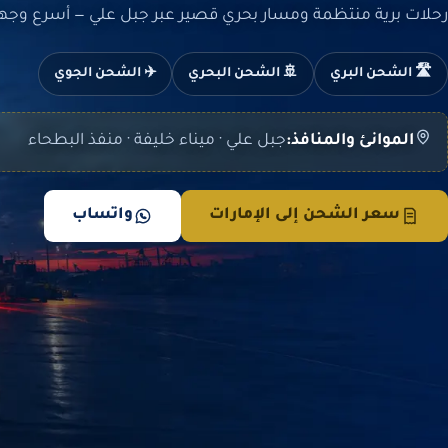
رحلات برية منتظمة ومسار بحري قصير عبر جبل علي — أسرع وجهاتن
🛣️ الشحن البري
🚢 الشحن البحري
✈️ الشحن الجوي
الموانئ والمنافذ:
جبل علي · ميناء خليفة · منفذ البطحاء
سعر الشحن إلى الإمارات
واتساب