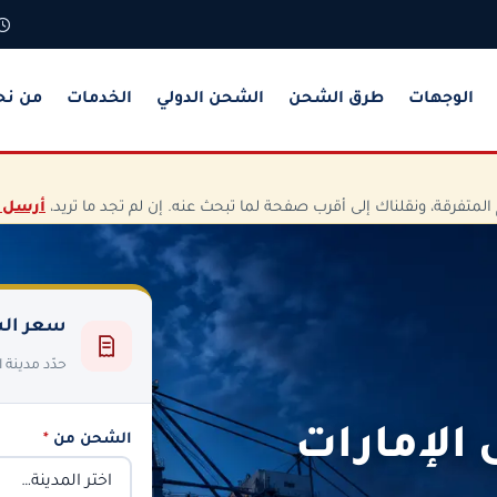
الوجهات
طرق الشحن
الشحن الدولي
الخدمات
من نح
تفرقة، ونقلناك إلى أقرب صفحة لما تبحث عنه. إن لم تجد ما تريد،
أرسل 
سعر الش
حدّد مدينة
الإمارات
الشحن من
*