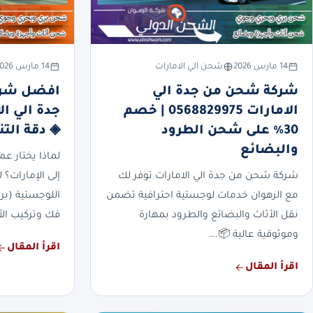
14 مارس 2026
شحن الي الامارات
14 مارس 2026
شركة شحن من جدة الي
افضل شرك
الامارات 0568829975 | خصم
30% على شحن الطرود
◈ دقة التن
والبضائع
لماذا يختار ع
شركة شحن من جدة الي الامارات توفر لك
إلى الإمارات؟ 
مع الرهوان خدمات لوجستية احترافية تضمن
اللوجستية (براً
نقل الأثاث والبضائع والطرود بمهارة
فك وتركيب الأ
وموثوقية عالية 📦.…
اقرأ المقال
اقرأ المقال