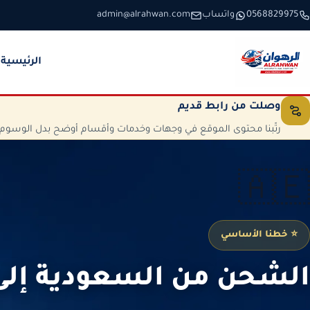
خطَّ إلى المحتوى
0568829975
واتساب
admin@alrahwan.com
الرئيسية
وصلت من رابط قديم
رتّبنا محتوى الموقع في وجهات وخدمات وأقسام أوضح بدل الوسوم الم
🇦🇪
⭐ خطنا الأساسي
الشحن من السعودية إلى 