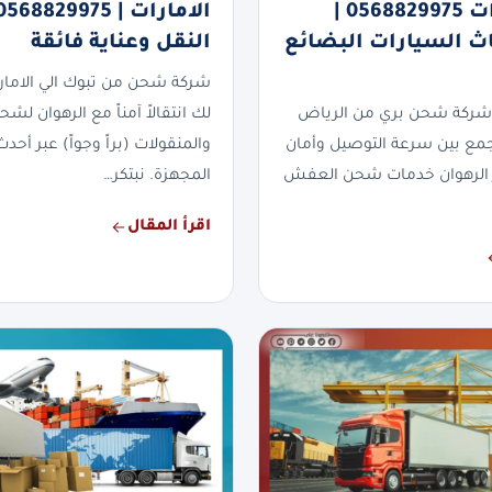
الى الامارات 0568829975 |
ث السيارات البضائع
النقل وعناية فائقة
شركة شحن من تبوك الي الاما
شركة شحن بري من الرياض
لك انتقالاً آمناً مع الرهوان لشح
تجمع بين سرعة التوصيل وأمان
والمنقولات (براً وجواً) عبر أح
 الرهوان خدمات شحن العفش
المجهزة. نبتكر…
اقرأ المقال