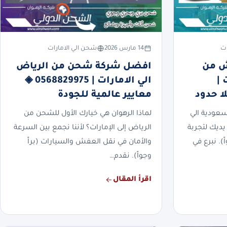
ات
14 مارس 2026
شحن الي الامارات
ش من
افضل شركة شحن من الرياض
 |
الي الامارات | 0568829975 ◈
معايير عالمية للجودة
عودية الي
لماذا الرهوان هي خيارك الأول للشحن من
يديك لتجربة
الرياض إلى الإمارات؟ لأننا نجمع بين السرعة
). نبرع في
والأمان في نقل العفش والسيارات (براً
وجواً). نقدم…
اقرأ المقال