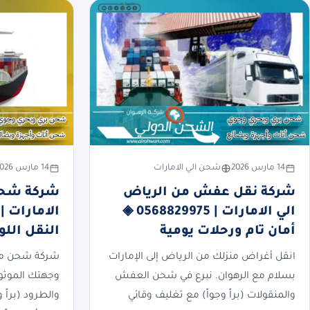
14 مارس 2026
شحن الي الامارات
14 مارس 2026
شركة نقل عفش من الرياض
شركة شحن
الي الامارات | 0568829975 ◈
أمان تام ورحلات يومية
النقل الل
انقل أغراض منزلك من الرياض إلى الإمارات
شركة شحن من 
بسلام مع الرهوان. نبرع في شحن العفش
وجهتك الموثوق
والمنقولات (براً وجواً) مع تغليف وقائي
والطرود (براً 