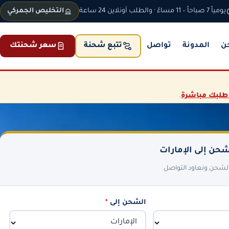
يومياً 7 صباحاً – 11 مساءً · والطلب أونلاين 24 ساعة
التخليص الجمركي
ن
المدونة
تواصل
سعر شحنتك
تتبع شحنة
طلبك مباشرة
.
حن إلى الإمارات
 الشحن ونعاود التواصل
الشحن إلى
*