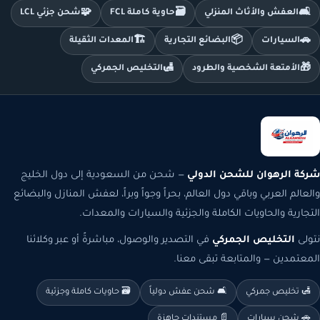
🧩
🗃️
🛋️
العفش والأثاث المنزلي
حاوية كاملة FCL
شحن جزئي LCL
🏗️
📦
🚗
السيارات
البضائع التجارية
المعدات الثقيلة
🛃
🎁
الأمتعة الشخصية والطرود
التخليص الجمركي
شركة الرهوان للشحن الدولي
— شحن من السعودية إلى دول الخليج
والعالم العربي وباقي دول العالم، بحراً وجواً وبراً، لعفش المنازل والبضائع
التجارية والحاويات الكاملة والجزئية والسيارات والمعدات.
نتولى
التخليص الجمركي
في التصدير والوصول، مباشرةً أو عبر وكلائنا
المعتمدين — والمتابعة تبقى معنا.
🛃 تخليص جمركي
🛋️ شحن عفش دولياً
🗃️ حاويات كاملة وجزئية
🚗 شحن سيارات
📄 مستندات جاهزة