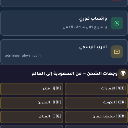
واتساب فوري
رد سريع خلال ساعات العمل
البريد الرسمي
admin@alrahwan.com
🌍
وجهات الشحن — من السعودية إلى العالم
🇶🇦
🇦🇪
الإمارات
قطر
🇧🇭
🇰🇼
الكويت
البحرين
🇮🇶
🇴🇲
سلطنة عمان
العراق