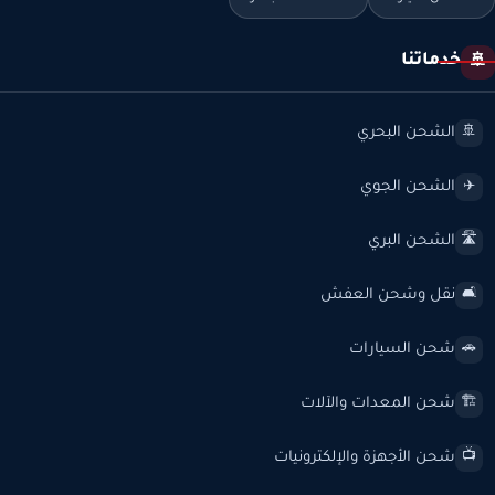
خدماتنا
🚢
الشحن البحري
🚢
الشحن الجوي
✈️
الشحن البري
🛣️
نقل وشحن العفش
🛋️
شحن السيارات
🚗
شحن المعدات والآلات
🏗️
شحن الأجهزة والإلكترونيات
📺