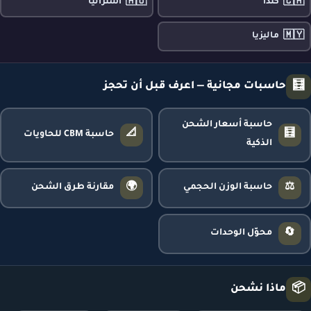
🇦🇺
🇨🇦
كندا
أستراليا
🇲🇾
ماليزيا
🧮
حاسبات مجانية — اعرف قبل أن تحجز
حاسبة أسعار الشحن
📐
🧮
حاسبة CBM للحاويات
الذكية
🌍
⚖️
حاسبة الوزن الحجمي
مقارنة طرق الشحن
🔄
محوّل الوحدات
📦
ماذا نشحن