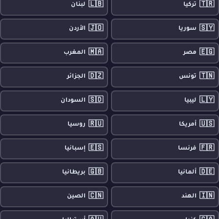
🇱🇧
🇹🇷
تركيا
لبنان
🇯🇴
🇸🇾
سوريا
الأردن
🇲🇦
🇪🇬
مصر
المغرب
🇩🇿
🇹🇳
تونس
الجزائر
🇸🇩
🇱🇾
ليبيا
السودان
🇷🇺
🇺🇸
أمريكا
روسيا
🇪🇸
🇫🇷
فرنسا
إسبانيا
🇬🇧
🇩🇪
ألمانيا
بريطانيا
🇨🇳
🇮🇳
الهند
الصين