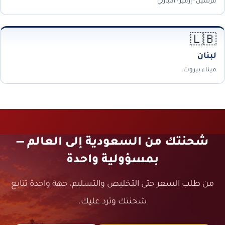
مرسين · إزمير · أمبارلي
🇱🇧
لبنان
ميناء بيروت
شحنتك من السعودية إلى العالم —
بمسؤولية واحدة
من طلب السعر حتى التخليص والتسليم، جهة واحدة تتابع
شحنتك وترد عليك.