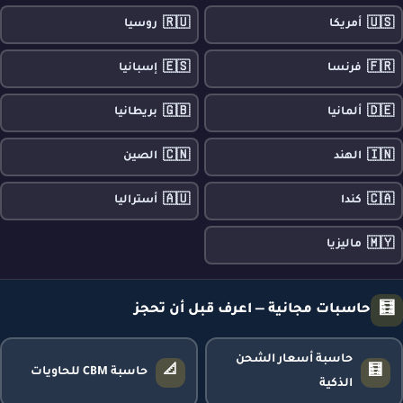
🇷🇺
🇺🇸
أمريكا
روسيا
🇪🇸
🇫🇷
فرنسا
إسبانيا
🇬🇧
🇩🇪
ألمانيا
بريطانيا
🇨🇳
🇮🇳
الهند
الصين
🇦🇺
🇨🇦
كندا
أستراليا
🇲🇾
ماليزيا
🧮
حاسبات مجانية — اعرف قبل أن تحجز
حاسبة أسعار الشحن
📐
🧮
حاسبة CBM للحاويات
الذكية