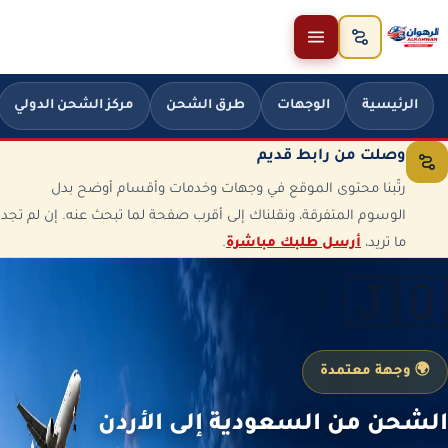
خطَّ إلى المحتوى
الرئيسية
الوجهات
طرق الشحن
مركز الشحن الدولي
وصلت من رابط قديم
رتّبنا محتوى الموقع في وجهات وخدمات وأقسام أوضح بدل
الوسوم المتفرقة، ونقلناك إلى أقرب صفحة لما تبحث عنه. إن لم تجد
ما تريد،
أرسل طلبك مباشرة
.
🇯🇴
🌍 وجهة معتمدة
الشحن من السعودية إلى الأردن