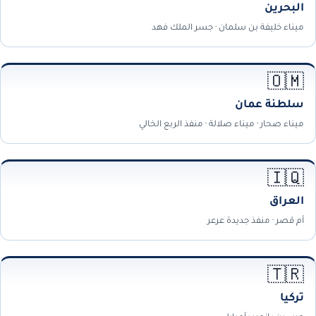
البحرين
ميناء خليفة بن سلمان · جسر الملك فهد
🇴🇲
سلطنة عمان
ميناء صحار · ميناء صلالة · منفذ الربع الخالي
🇮🇶
العراق
أم قصر · منفذ جديدة عرعر
🇹🇷
تركيا