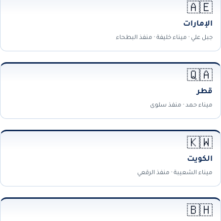
🇦🇪
الإمارات
جبل علي · ميناء خليفة · منفذ البطحاء
🇶🇦
قطر
ميناء حمد · منفذ سلوى
🇰🇼
الكويت
ميناء الشعيبة · منفذ الرقعي
🇧🇭