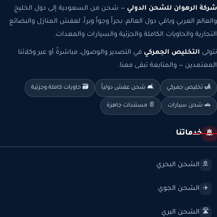
شركة الرهوان للشحن الدولي
— شحن من السعودية إلى دول الخليج
والعالم العربي وباقي دول العالم، بحراً وجواً وبراً، لعفش المنازل والبضائع
التجارية والحاويات الكاملة والجزئية والسيارات والمعدات.
نتولى
التخليص الجمركي
في التصدير والوصول، مباشرةً أو عبر وكلائنا
المعتمدين — والمتابعة تبقى معنا.
🛃 تخليص جمركي
🛋️ شحن عفش دولياً
🗃️ حاويات كاملة وجزئية
🚗 شحن سيارات
📄 مستندات جاهزة
خدماتنا
🚢
الشحن البحري
🚢
الشحن الجوي
✈️
الشحن البري
🛣️