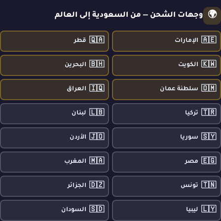
🌍
وجهات الشحن — من السعودية إلى العالم
🇶🇦
🇦🇪
الإمارات
قطر
🇧🇭
🇰🇼
الكويت
البحرين
🇮🇶
🇴🇲
سلطنة عمان
العراق
🇱🇧
🇹🇷
تركيا
لبنان
🇯🇴
🇸🇾
سوريا
الأردن
🇲🇦
🇪🇬
مصر
المغرب
🇩🇿
🇹🇳
تونس
الجزائر
🇸🇩
🇱🇾
ليبيا
السودان