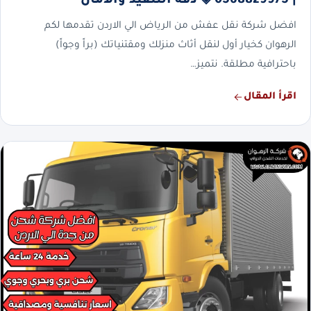
| 0568829975 ◈ دقة التنفيذ والأمان
افضل شركة نقل عفش من الرياض الي الاردن تقدمها لكم
الرهوان كخيار أول لنقل أثاث منزلك ومقتنياتك (براً وجواً)
باحترافية مطلقة. نتميز…
اقرأ المقال