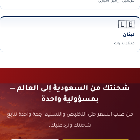
مرسين · إزمير · أمبارلي
🇱🇧
لبنان
ميناء بيروت
شحنتك من السعودية إلى العالم —
بمسؤولية واحدة
من طلب السعر حتى التخليص والتسليم، جهة واحدة تتابع
شحنتك وترد عليك.