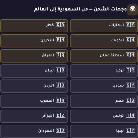
🌍
وجهات الشحن — من السعودية إلى العالم
🇶🇦
🇦🇪
الإمارات
قطر
🇧🇭
🇰🇼
الكويت
البحرين
🇮🇶
🇴🇲
سلطنة عمان
العراق
🇱🇧
🇹🇷
تركيا
لبنان
🇯🇴
🇸🇾
سوريا
الأردن
🇲🇦
🇪🇬
مصر
المغرب
🇩🇿
🇹🇳
تونس
الجزائر
🇸🇩
🇱🇾
ليبيا
السودان