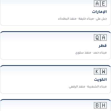
🇦🇪
الإمارات
جبل علي · ميناء خليفة · منفذ البطحاء
🇶🇦
قطر
ميناء حمد · منفذ سلوى
🇰🇼
الكويت
ميناء الشعيبة · منفذ الرقعي
🇧🇭