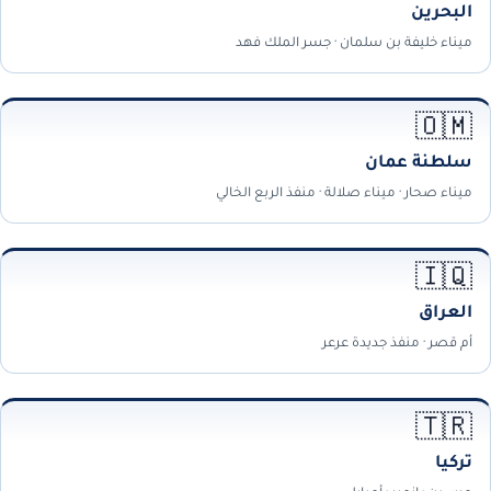
البحرين
ميناء خليفة بن سلمان · جسر الملك فهد
🇴🇲
سلطنة عمان
ميناء صحار · ميناء صلالة · منفذ الربع الخالي
🇮🇶
العراق
أم قصر · منفذ جديدة عرعر
🇹🇷
تركيا