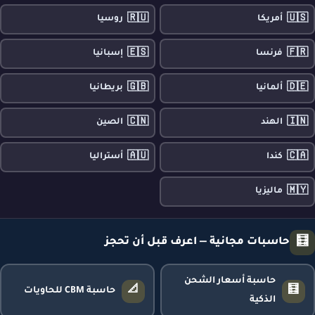
🇷🇺
🇺🇸
أمريكا
روسيا
🇪🇸
🇫🇷
فرنسا
إسبانيا
🇬🇧
🇩🇪
ألمانيا
بريطانيا
🇨🇳
🇮🇳
الهند
الصين
🇦🇺
🇨🇦
كندا
أستراليا
🇲🇾
ماليزيا
🧮
حاسبات مجانية — اعرف قبل أن تحجز
حاسبة أسعار الشحن
📐
🧮
حاسبة CBM للحاويات
الذكية