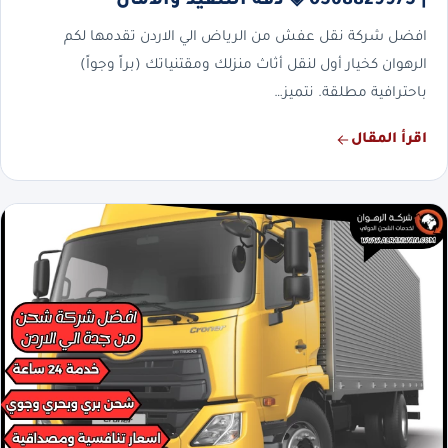
| 0568829975 ◈ دقة التنفيذ والأمان
افضل شركة نقل عفش من الرياض الي الاردن تقدمها لكم
الرهوان كخيار أول لنقل أثاث منزلك ومقتنياتك (براً وجواً)
باحترافية مطلقة. نتميز…
اقرأ المقال