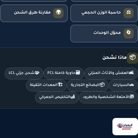
🌍
⚖️
حاسبة الوزن الحجمي
مقارنة طرق الشحن
🔄
محوّل الوحدات
📦
ماذا نشحن
🧩
🗃️
🛋️
العفش والأثاث المنزلي
حاوية كاملة FCL
شحن جزئي LCL
🏗️
📦
🚗
السيارات
البضائع التجارية
المعدات الثقيلة
🛃
🎁
الأمتعة الشخصية والطرود
التخليص الجمركي