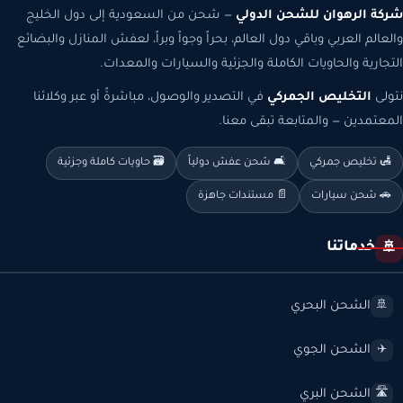
شركة الرهوان للشحن الدولي
— شحن من السعودية إلى دول الخليج
والعالم العربي وباقي دول العالم، بحراً وجواً وبراً، لعفش المنازل والبضائع
التجارية والحاويات الكاملة والجزئية والسيارات والمعدات.
نتولى
التخليص الجمركي
في التصدير والوصول، مباشرةً أو عبر وكلائنا
المعتمدين — والمتابعة تبقى معنا.
🛃 تخليص جمركي
🛋️ شحن عفش دولياً
🗃️ حاويات كاملة وجزئية
🚗 شحن سيارات
📄 مستندات جاهزة
خدماتنا
🚢
الشحن البحري
🚢
الشحن الجوي
✈️
الشحن البري
🛣️