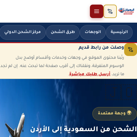
خطَّ إلى المحتوى
الرئيسية
الوجهات
طرق الشحن
مركز الشحن الدولي
وصلت من رابط قديم
رتّبنا محتوى الموقع في وجهات وخدمات وأقسام أوضح بدل
الوسوم المتفرقة، ونقلناك إلى أقرب صفحة لما تبحث عنه. إن لم تجد
ما تريد،
أرسل طلبك مباشرة
.
🇯🇴
🌍 وجهة معتمدة
الشحن من السعودية إلى الأردن