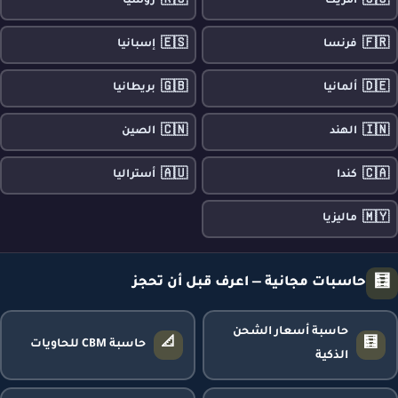
🇷🇺
🇺🇸
أمريكا
روسيا
🇪🇸
🇫🇷
فرنسا
إسبانيا
🇬🇧
🇩🇪
ألمانيا
بريطانيا
🇨🇳
🇮🇳
الهند
الصين
🇦🇺
🇨🇦
كندا
أستراليا
🇲🇾
ماليزيا
🧮
حاسبات مجانية — اعرف قبل أن تحجز
حاسبة أسعار الشحن
📐
🧮
حاسبة CBM للحاويات
الذكية