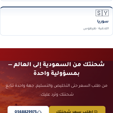
🇸🇾
سوريا
اللاذقية · طرطوس
شحنتك من السعودية إلى العالم —
بمسؤولية واحدة
من طلب السعر حتى التخليص والتسليم، جهة واحدة تتابع
شحنتك وترد عليك.
اطلب سعر شحنتك
0568829975