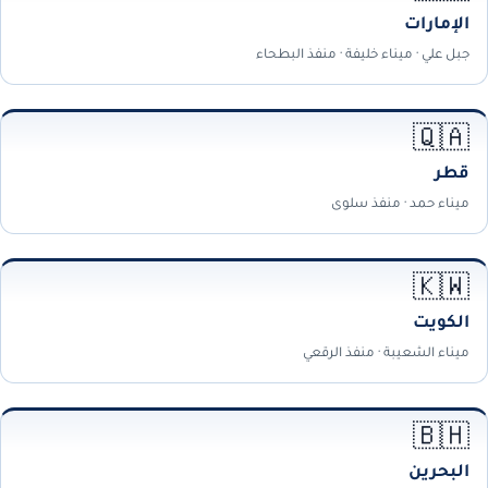
الإمارات
جبل علي · ميناء خليفة · منفذ البطحاء
🇶🇦
قطر
ميناء حمد · منفذ سلوى
🇰🇼
الكويت
ميناء الشعيبة · منفذ الرقعي
🇧🇭
البحرين