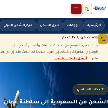
خطَّ إلى المحتوى
الرئيسية
الوجهات
طرق الشحن
مركز الشحن الدولي
وصلت من رابط قديم
رتّبنا محتوى الموقع في وجهات وخدمات وأقسام أوضح بدل
الوسوم المتفرقة، ونقلناك إلى أقرب صفحة لما تبحث عنه. إن لم تجد
ما تريد،
أرسل طلبك مباشرة
.
🇴🇲
⭐ خطنا الأساسي
الشحن من السعودية إلى سلطنة عمان