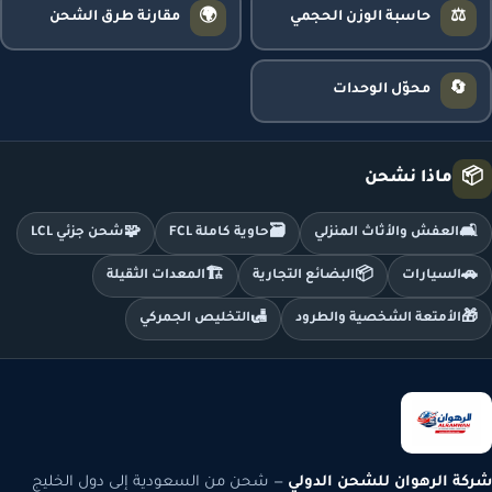
🌍
⚖️
حاسبة الوزن الحجمي
مقارنة طرق الشحن
🔄
محوّل الوحدات
📦
ماذا نشحن
🧩
🗃️
🛋️
العفش والأثاث المنزلي
حاوية كاملة FCL
شحن جزئي LCL
🏗️
📦
🚗
السيارات
البضائع التجارية
المعدات الثقيلة
🛃
🎁
الأمتعة الشخصية والطرود
التخليص الجمركي
شركة الرهوان للشحن الدولي
— شحن من السعودية إلى دول الخليج