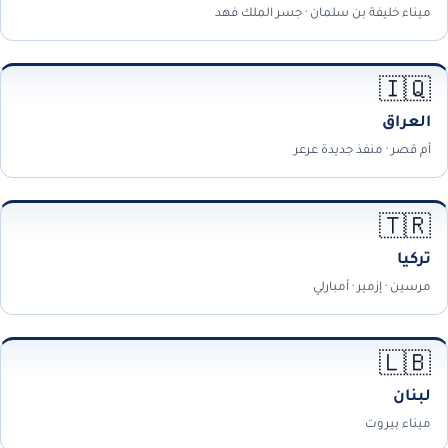
ميناء خليفة بن سلمان · جسر الملك فهد
🇮🇶
العراق
أم قصر · منفذ جديدة عرعر
🇹🇷
تركيا
مرسين · إزمير · أمبارلي
🇱🇧
لبنان
ميناء بيروت