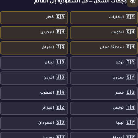
🌍
وجهات الشحن — من السعودية إلى العالم
🇶🇦
🇦🇪
الإمارات
قطر
🇧🇭
🇰🇼
الكويت
البحرين
🇮🇶
🇴🇲
سلطنة عمان
العراق
🇱🇧
🇹🇷
تركيا
لبنان
🇯🇴
🇸🇾
سوريا
الأردن
🇲🇦
🇪🇬
مصر
المغرب
🇩🇿
🇹🇳
تونس
الجزائر
🇸🇩
🇱🇾
ليبيا
السودان