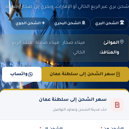
شحن بري عبر الربع الخالي أو الإمارات، وبحري إلى صحار وصلالة.
🛣️ الشحن البري
🚢 الشحن البحري
✈️ الشحن الجوي
الموانئ
ميناء صحار · ميناء صلالة · منفذ الربع
والمنافذ:
الخالي
سعر الشحن إلى سلطنة عمان
واتساب
سعر الشحن إلى سلطنة عمان
حدّد مدينة الشحن ونعاود التواصل