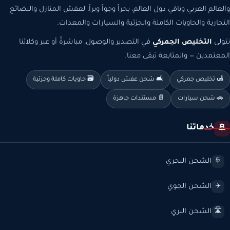
والعالم العربي وباقي دول العالم، بحراً وجواً وبراً، لعفش المنازل والبضائع
التجارية والحاويات الكاملة والجزئية والسيارات والمعدات.
نتولى
التخليص الجمركي
في التصدير والوصول، مباشرةً أو عبر وكلائنا
المعتمدين — والمتابعة تبقى معنا.
🛃 تخليص جمركي
🛋️ شحن عفش دولياً
🗃️ حاويات كاملة وجزئية
🚗 شحن سيارات
📄 مستندات جاهزة
خدماتنا
🚢
الشحن البحري
🚢
الشحن الجوي
✈️
الشحن البري
🛣️