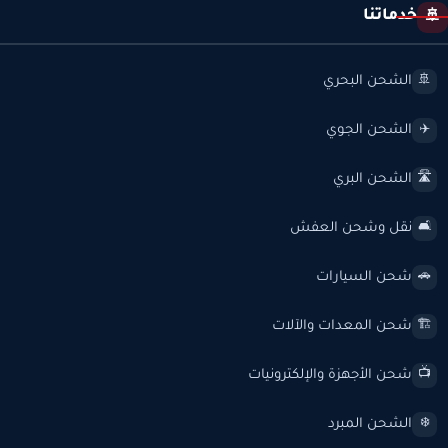
خدماتنا
🚢
الشحن البحري
🚢
الشحن الجوي
✈️
الشحن البري
🛣️
نقل وشحن العفش
🛋️
شحن السيارات
🚗
شحن المعدات والآلات
🏗️
شحن الأجهزة والإلكترونيات
📺
الشحن المبرد
❄️