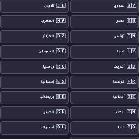
🇯🇴
🇸🇾
سوريا
الأردن
🇲🇦
🇪🇬
مصر
المغرب
🇩🇿
🇹🇳
تونس
الجزائر
🇸🇩
🇱🇾
ليبيا
السودان
🇷🇺
🇺🇸
أمريكا
روسيا
🇪🇸
🇫🇷
فرنسا
إسبانيا
🇬🇧
🇩🇪
ألمانيا
بريطانيا
🇨🇳
🇮🇳
الهند
الصين
🇦🇺
🇨🇦
كندا
أستراليا