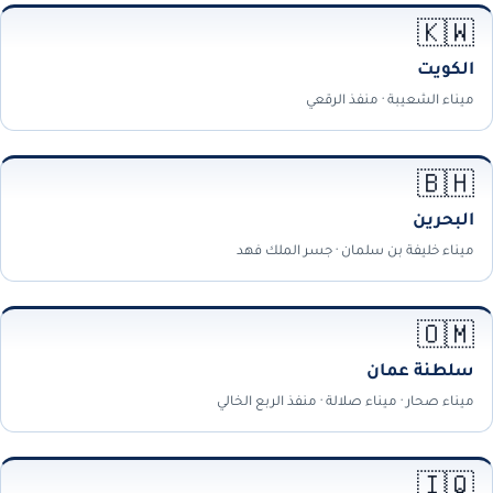
🇰🇼
الكويت
ميناء الشعيبة · منفذ الرقعي
🇧🇭
البحرين
ميناء خليفة بن سلمان · جسر الملك فهد
🇴🇲
سلطنة عمان
ميناء صحار · ميناء صلالة · منفذ الربع الخالي
🇮🇶