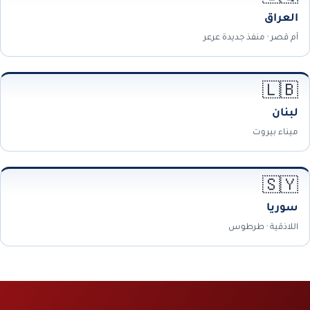
العراق
أم قصر · منفذ جديدة عرعر
🇱🇧
لبنان
ميناء بيروت
🇸🇾
سوريا
اللاذقية · طرطوس