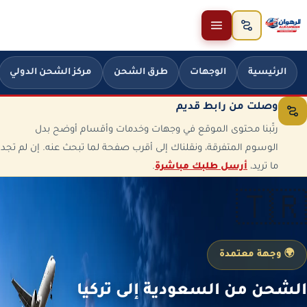
خطَّ إلى المحتوى
الرئيسية
الوجهات
طرق الشحن
مركز الشحن الدولي
وصلت من رابط قديم
رتّبنا محتوى الموقع في وجهات وخدمات وأقسام أوضح بدل
الوسوم المتفرقة، ونقلناك إلى أقرب صفحة لما تبحث عنه. إن لم تجد
ما تريد،
أرسل طلبك مباشرة
.
🇹🇷
🌍 وجهة معتمدة
الشحن من السعودية إلى تركيا