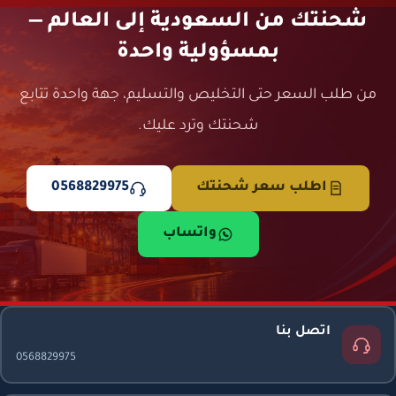
شحنتك من السعودية إلى العالم —
بمسؤولية واحدة
من طلب السعر حتى التخليص والتسليم، جهة واحدة تتابع
شحنتك وترد عليك.
اطلب سعر شحنتك
0568829975
واتساب
اتصل بنا
0568829975