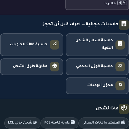
🇲🇾
ماليزيا
🧮
حاسبات مجانية — اعرف قبل أن تحجز
حاسبة أسعار الشحن
📐
🧮
حاسبة CBM للحاويات
الذكية
🌍
⚖️
حاسبة الوزن الحجمي
مقارنة طرق الشحن
🔄
محوّل الوحدات
📦
ماذا نشحن
🧩
🗃️
🛋️
العفش والأثاث المنزلي
حاوية كاملة FCL
شحن جزئي LCL