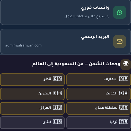
واتساب فوري
رد سريع خلال ساعات العمل
البريد الرسمي
admin@alrahwan.com
🌍
وجهات الشحن — من السعودية إلى العالم
🇶🇦
🇦🇪
الإمارات
قطر
🇧🇭
🇰🇼
الكويت
البحرين
🇮🇶
🇴🇲
سلطنة عمان
العراق
🇱🇧
🇹🇷
تركيا
لبنان