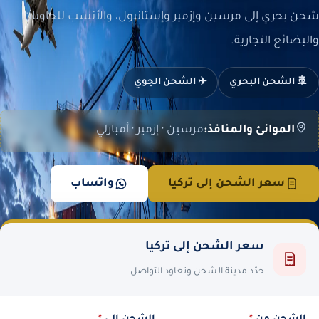
شحن بحري إلى مرسين وإزمير وإستانبول، والأنسب للحاويات
والبضائع التجارية.
🚢 الشحن البحري
✈️ الشحن الجوي
الموانئ والمنافذ:
مرسين · إزمير · أمبارلي
سعر الشحن إلى تركيا
واتساب
سعر الشحن إلى تركيا
حدّد مدينة الشحن ونعاود التواصل