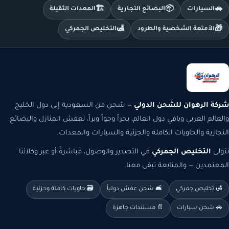
🏗️
📦
🚗
السيارات
البضائع التجارية
المعدات الثقيلة
🛃
🎁
الأمتعة الشخصية والطرود
التخليص الجمركي
شركة الرهوان للشحن الدولي
— شحن من السعودية إلى دول الخليج
والعالم العربي وباقي دول العالم، بحراً وجواً وبراً، لعفش المنازل والبضائع
التجارية والحاويات الكاملة والجزئية والسيارات والمعدات.
نتولى
التخليص الجمركي
في التصدير والوصول، مباشرةً أو عبر وكلائنا
المعتمدين — والمتابعة تبقى معنا.
🛃 تخليص جمركي
🛋️ شحن عفش دولياً
🗃️ حاويات كاملة وجزئية
🚗 شحن سيارات
📄 مستندات جاهزة