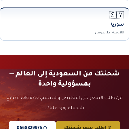
🇸🇾
سوريا
اللاذقية · طرطوس
شحنتك من السعودية إلى العالم —
بمسؤولية واحدة
من طلب السعر حتى التخليص والتسليم، جهة واحدة تتابع
شحنتك وترد عليك.
اطلب سعر شحنتك
0568829975