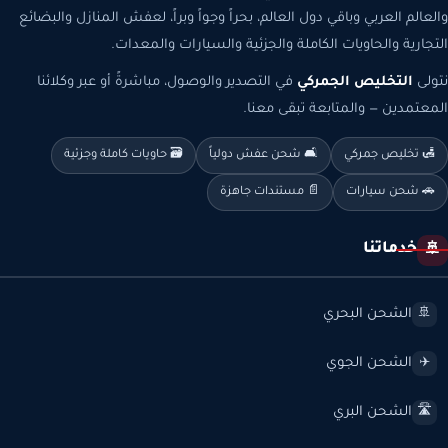
والعالم العربي وباقي دول العالم، بحراً وجواً وبراً، لعفش المنازل والبضائع
التجارية والحاويات الكاملة والجزئية والسيارات والمعدات.
نتولى
التخليص الجمركي
في التصدير والوصول، مباشرةً أو عبر وكلائنا
المعتمدين — والمتابعة تبقى معنا.
🛃 تخليص جمركي
🛋️ شحن عفش دولياً
🗃️ حاويات كاملة وجزئية
🚗 شحن سيارات
📄 مستندات جاهزة
خدماتنا
🚢
الشحن البحري
🚢
الشحن الجوي
✈️
الشحن البري
🛣️