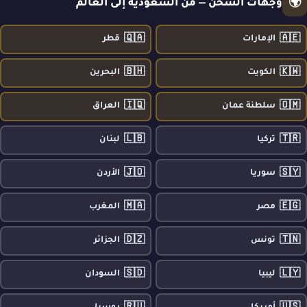
🌍
وجهات الشحن — من السعودية إلى العالم
🇶🇦
🇦🇪
الإمارات
قطر
🇧🇭
🇰🇼
الكويت
البحرين
🇮🇶
🇴🇲
سلطنة عمان
العراق
🇱🇧
🇹🇷
تركيا
لبنان
🇯🇴
🇸🇾
سوريا
الأردن
🇲🇦
🇪🇬
مصر
المغرب
🇩🇿
🇹🇳
تونس
الجزائر
🇸🇩
🇱🇾
ليبيا
السودان