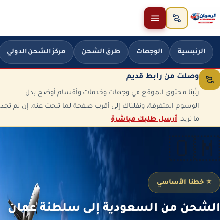
خطَّ إلى المحتوى
الرئيسية
الوجهات
طرق الشحن
مركز الشحن الدولي
وصلت من رابط قديم
رتّبنا محتوى الموقع في وجهات وخدمات وأقسام أوضح بدل
الوسوم المتفرقة، ونقلناك إلى أقرب صفحة لما تبحث عنه. إن لم تجد
ما تريد،
أرسل طلبك مباشرة
.
🇴🇲
⭐ خطنا الأساسي
الشحن من السعودية إلى سلطنة عمان