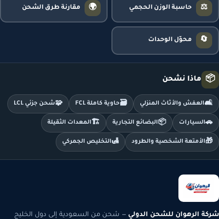
🌍
⚖️
حاسبة الوزن الحجمي
مقارنة طرق الشحن
🔄
محوّل الوحدات
📦
ماذا نشحن
🧩
🗃️
🛋️
العفش والأثاث المنزلي
حاوية كاملة FCL
شحن جزئي LCL
🏗️
📦
🚗
السيارات
البضائع التجارية
المعدات الثقيلة
🛃
🎁
الأمتعة الشخصية والطرود
التخليص الجمركي
شركة الرهوان للشحن الدولي
— شحن من السعودية إلى دول الخليج