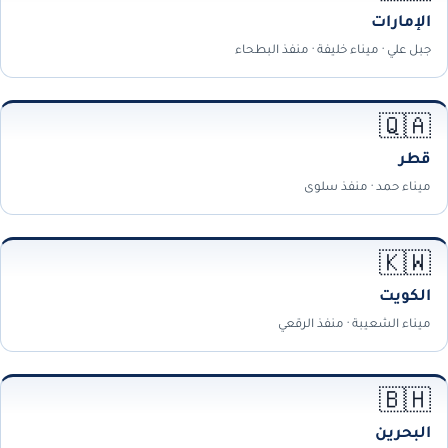
الإمارات
جبل علي · ميناء خليفة · منفذ البطحاء
🇶🇦
قطر
ميناء حمد · منفذ سلوى
🇰🇼
الكويت
ميناء الشعيبة · منفذ الرقعي
🇧🇭
البحرين