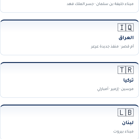
ميناء خليفة بن سلمان · جسر الملك فهد
🇮🇶
العراق
أم قصر · منفذ جديدة عرعر
🇹🇷
تركيا
مرسين · إزمير · أمبارلي
🇱🇧
لبنان
ميناء بيروت