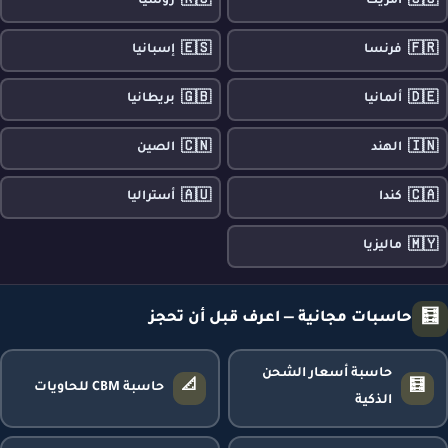
🇷🇺
🇺🇸
أمريكا
روسيا
🇪🇸
🇫🇷
فرنسا
إسبانيا
🇬🇧
🇩🇪
ألمانيا
بريطانيا
🇨🇳
🇮🇳
الهند
الصين
🇦🇺
🇨🇦
كندا
أستراليا
🇲🇾
ماليزيا
🧮
حاسبات مجانية — اعرف قبل أن تحجز
حاسبة أسعار الشحن
📐
🧮
حاسبة CBM للحاويات
الذكية