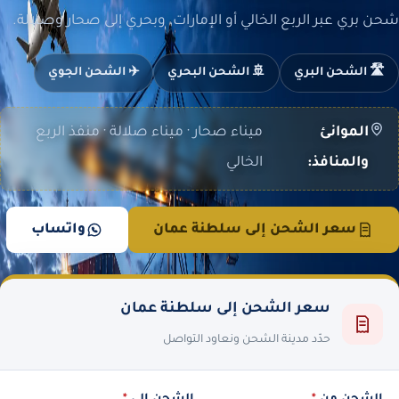
شحن بري عبر الربع الخالي أو الإمارات، وبحري إلى صحار وصلالة.
🛣️ الشحن البري
🚢 الشحن البحري
✈️ الشحن الجوي
الموانئ
ميناء صحار · ميناء صلالة · منفذ الربع
والمنافذ:
الخالي
سعر الشحن إلى سلطنة عمان
واتساب
سعر الشحن إلى سلطنة عمان
حدّد مدينة الشحن ونعاود التواصل