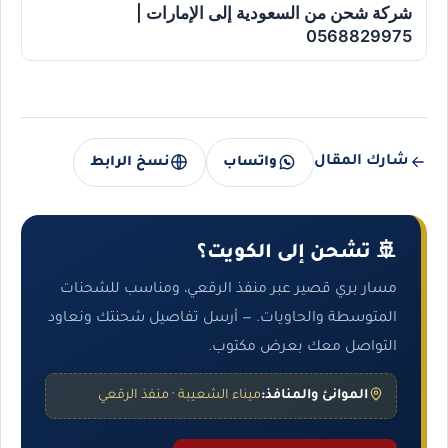
شركة شحن من السعودية إلى الإمارات |
0568829975
شارك المقال
واتساب
نسخ الرابط
🚢 تشحن إلى الكويت؟
مسار بري قصير عبر منفذ الرقعي، ومناسب للشحنات
المتوسطة والحاويات. — أرسل تفاصيل شحنتك ونعاود
التواصل معك بعرض مكتوب.
الموانئ والمنافذ:
ميناء الشعيبة · منفذ الرقعي