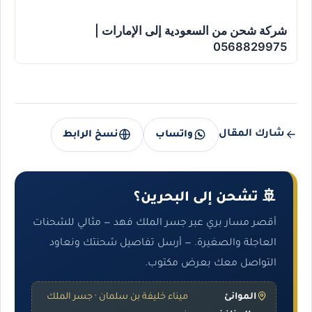
شركة شحن من السعودية إلى الإمارات |
0568829975
شارك المقال
واتساب
نسخ الرابط
🚢 تشحن إلى البحرين؟
أقصر مسار بري عبر جسر الملك فهد — مثالي للشحنات
العاجلة والصغيرة. — أرسل تفاصيل شحنتك ونعاود
التواصل معك بعرض مكتوب.
الموانئ
ميناء خليفة بن سلمان · جسر الملك