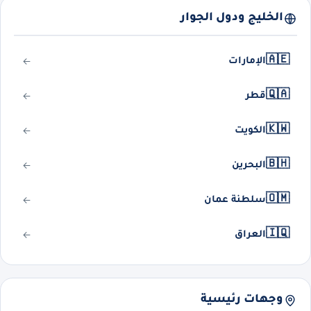
الخليج ودول الجوار
🇦🇪
الإمارات
🇶🇦
قطر
🇰🇼
الكويت
🇧🇭
البحرين
🇴🇲
سلطنة عمان
🇮🇶
العراق
وجهات رئيسية