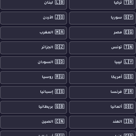
🇱🇧
🇹🇷
تركيا
لبنان
🇯🇴
🇸🇾
سوريا
الأردن
🇲🇦
🇪🇬
مصر
المغرب
🇩🇿
🇹🇳
تونس
الجزائر
🇸🇩
🇱🇾
ليبيا
السودان
🇷🇺
🇺🇸
أمريكا
روسيا
🇪🇸
🇫🇷
فرنسا
إسبانيا
🇬🇧
🇩🇪
ألمانيا
بريطانيا
🇨🇳
🇮🇳
الهند
الصين