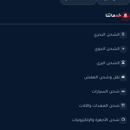
خدماتنا
🚢
الشحن البحري
🚢
الشحن الجوي
✈️
الشحن البري
🛣️
نقل وشحن العفش
🛋️
شحن السيارات
🚗
شحن المعدات والآلات
🏗️
شحن الأجهزة والإلكترونيات
📺