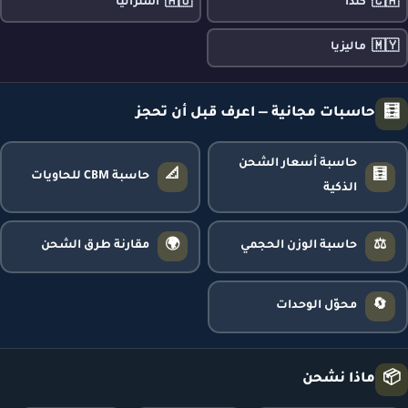
🇦🇺
🇨🇦
كندا
أستراليا
🇲🇾
ماليزيا
🧮
حاسبات مجانية — اعرف قبل أن تحجز
حاسبة أسعار الشحن
📐
🧮
حاسبة CBM للحاويات
الذكية
🌍
⚖️
حاسبة الوزن الحجمي
مقارنة طرق الشحن
🔄
محوّل الوحدات
📦
ماذا نشحن