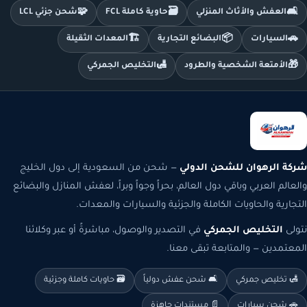
🧩
🗃️
🛋️
العفش والأثاث المنزلي
حاوية كاملة FCL
شحن جزئي LCL
🏗️
📦
🚗
السيارات
البضائع التجارية
المعدات الثقيلة
🛃
🎁
الأمتعة الشخصية والطرود
التخليص الجمركي
شركة الرهوان للشحن الدولي
— شحن من السعودية إلى دول الخليج
والعالم العربي وباقي دول العالم، بحراً وجواً وبراً، لعفش المنازل والبضائع
التجارية والحاويات الكاملة والجزئية والسيارات والمعدات.
نتولى
التخليص الجمركي
في التصدير والوصول، مباشرةً أو عبر وكلائنا
المعتمدين — والمتابعة تبقى معنا.
🛃 تخليص جمركي
🛋️ شحن عفش دولياً
🗃️ حاويات كاملة وجزئية
🚗 شحن سيارات
📄 مستندات جاهزة