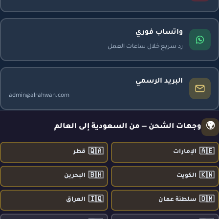
واتساب فوري
رد سريع خلال ساعات العمل
البريد الرسمي
admin@alrahwan.com
🌍
وجهات الشحن — من السعودية إلى العالم
🇶🇦
🇦🇪
الإمارات
قطر
🇧🇭
🇰🇼
الكويت
البحرين
🇮🇶
🇴🇲
سلطنة عمان
العراق