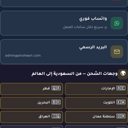
واتساب فوري
رد سريع خلال ساعات العمل
البريد الرسمي
admin@alrahwan.com
🌍
وجهات الشحن — من السعودية إلى العالم
🇶🇦
🇦🇪
الإمارات
قطر
🇧🇭
🇰🇼
الكويت
البحرين
🇮🇶
🇴🇲
سلطنة عمان
العراق