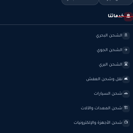
خدماتنا
🚢
الشحن البحري
🚢
الشحن الجوي
✈️
الشحن البري
🛣️
نقل وشحن العفش
🛋️
شحن السيارات
🚗
شحن المعدات والآلات
🏗️
شحن الأجهزة والإلكترونيات
📺