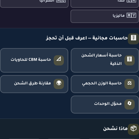
🇦🇺
🇨🇦
كندا
أستراليا
🇲🇾
ماليزيا
🧮
حاسبات مجانية — اعرف قبل أن تحجز
حاسبة أسعار الشحن
📐
🧮
حاسبة CBM للحاويات
الذكية
🌍
⚖️
حاسبة الوزن الحجمي
مقارنة طرق الشحن
🔄
محوّل الوحدات
📦
ماذا نشحن