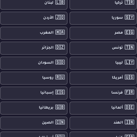
🇱🇧
🇹🇷
تركيا
لبنان
🇯🇴
🇸🇾
سوريا
الأردن
🇲🇦
🇪🇬
مصر
المغرب
🇩🇿
🇹🇳
تونس
الجزائر
🇸🇩
🇱🇾
ليبيا
السودان
🇷🇺
🇺🇸
أمريكا
روسيا
🇪🇸
🇫🇷
فرنسا
إسبانيا
🇬🇧
🇩🇪
ألمانيا
بريطانيا
🇨🇳
🇮🇳
الهند
الصين