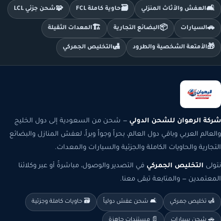
🧩
🗃️
🛋️
العفش والأثاث المنزلي
حاوية كاملة FCL
شحن جزئي LCL
🏗️
📦
🚗
السيارات
البضائع التجارية
المعدات الثقيلة
🛃
🎁
الأمتعة الشخصية والطرود
التخليص الجمركي
شركة الرهوان للشحن الدولي
— شحن من السعودية إلى دول الخليج
والعالم العربي وباقي دول العالم، بحراً وجواً وبراً، لعفش المنازل والبضائع
التجارية والحاويات الكاملة والجزئية والسيارات والمعدات.
نتولى
التخليص الجمركي
في التصدير والوصول، مباشرةً أو عبر وكلائنا
المعتمدين — والمتابعة تبقى معنا.
🛃 تخليص جمركي
🛋️ شحن عفش دولياً
🗃️ حاويات كاملة وجزئية
🚗 شحن سيارات
📄 مستندات جاهزة